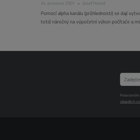
24. prosince 2001
•
Josef Hovad
Pomocí alpha kanálu (průhlednosti) se dají vytvoř
totiž náročný na výpočetní výkon počítače a mů
Potvrzením 
zásadách oc