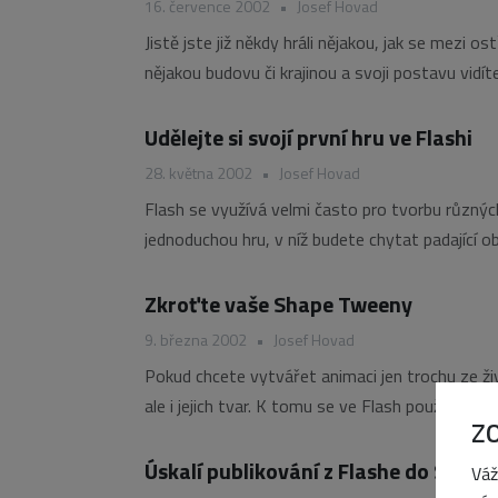
16. července 2002
•
Josef Hovad
Jistě jste již někdy hráli nějakou, jak se mezi o
nějakou budovu či krajinou a svoji postavu vidí
takové hry ve
Udělejte si svojí první hru ve Flashi
28. května 2002
•
Josef Hovad
Flash se využívá velmi často pro tvorbu různýc
jednoduchou hru, v níž budete chytat padající o
Zkroťte vaše Shape Tweeny
9. března 2002
•
Josef Hovad
Pokud chcete vytvářet animaci jen trochu ze ži
ale i jejich tvar. K tomu se ve Flash používá t
Z
Úskalí publikování z Flashe do SWF 
Váž