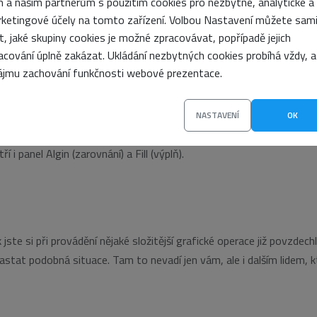
 a našim partnerům s použitím cookies pro nezbytné, analytické a
ketingové účely na tomto zařízení. Volbou Nastavení můžete sam
nou ve Flashi předložit divákovi prostřednictvím Internetu, je nutn
it, jaké skupiny cookies je možné zpracovávat, popřípadě jejich
A. K tomu slouží formát SWF, který je na míru šitý pro Flash.
acování úplně zakázat. Ukládání nezbytných cookies probíhá vždy, a
ájmu zachování funkčnosti webové prezentace.
NASTAVENÍ
OK
enápadné, někdy i za standardních podmínek schované, přesto vám je
i panel Algin (zarovnání) a Fill (výplň).
ste si při provádění nějaké složitější grafické operace již povzdechl
 nastat podobná situace. Tam to nevadí jen vám, ale i dalším lidem, k