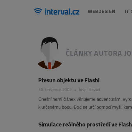
WEBDESIGN
IT
ČLÁNKY AUTORA J
Přesun objektu ve Flashi
30. července 2002
•
Josef Hovad
Dnešní herní článek věnujeme adventurám, vyro
k určenému bodu. Bod se určí pomocí myši, kam k
na vás, určitě to nebudou jen
Simulace reálného prostředí ve Flash