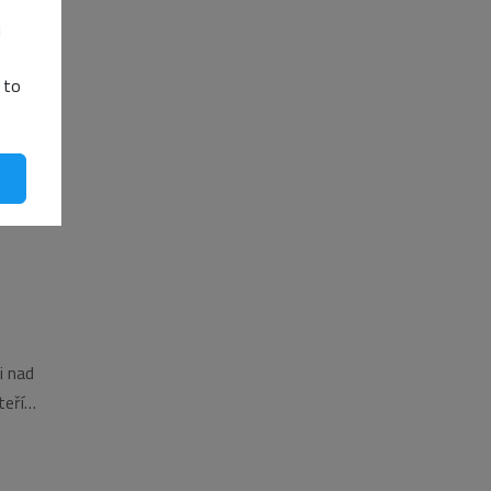
i
é ji
 to
jich
i nad
teří