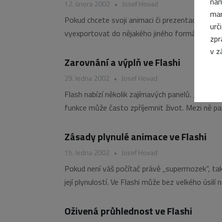
nám
12. února 2002
•
Josef Hovad
mar
Pokud chcete svoji animaci či prezentaci vytvoře
urč
vyexportovat do nějakého jiného formátu než FL
zpr
v z
Zarovnání a výplň ve Flashi
29. ledna 2002
•
Josef Hovad
Flash nabízí několik zajímavých panelů. Jsou n
funkce může často zpříjemnit život. Mezi ně patří 
Zásady plynulé animace ve Flashi
15. ledna 2002
•
Josef Hovad
Pokud není váš počítač právě „supermozek“, tak j
její plynulostí. Ve Flashi může bez velkého úsilí
si
Oživená průhlednost ve Flashi