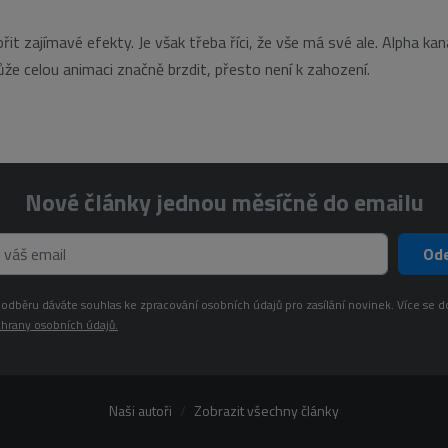
it zajímavé efekty. Je však třeba říci, že vše má své ale. Alpha kaná
že celou animaci značně brzdit, přesto není k zahození.
Nové články jednou měsíčně do emailu
Ode
odběru dáváte souhlas ke zpracování osobních údajů pro zasílání novinek. Více se d
hrany osobních údajů.
Naši autoři
Zobrazit všechny články