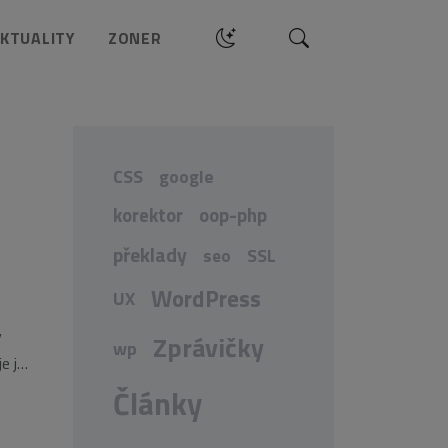
Hledat
KTUALITY
ZONER
CSS
google
korektor
oop-php
překlady
seo
SSL
WordPress
UX
y
Zprávičky
wp
e jen
Články