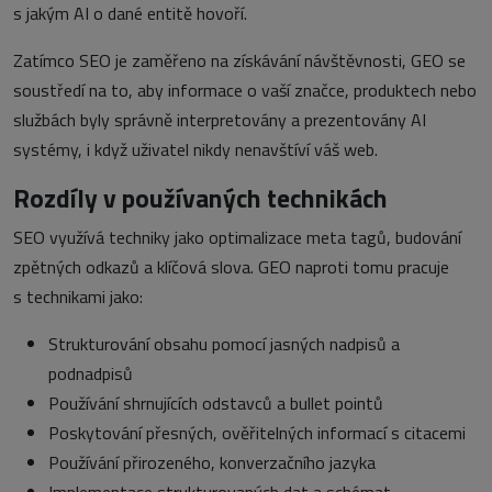
s jakým AI o dané entitě hovoří.
Zatímco SEO je zaměřeno na získávání návštěvnosti, GEO se
soustředí na to, aby informace o vaší značce, produktech nebo
službách byly správně interpretovány a prezentovány AI
systémy, i když uživatel nikdy nenavštíví váš web.
Rozdíly v používaných technikách
SEO využívá techniky jako optimalizace meta tagů, budování
zpětných odkazů a klíčová slova. GEO naproti tomu pracuje
s technikami jako:
Strukturování obsahu pomocí jasných nadpisů a
podnadpisů
Používání shrnujících odstavců a bullet pointů
Poskytování přesných, ověřitelných informací s citacemi
Používání přirozeného, konverzačního jazyka