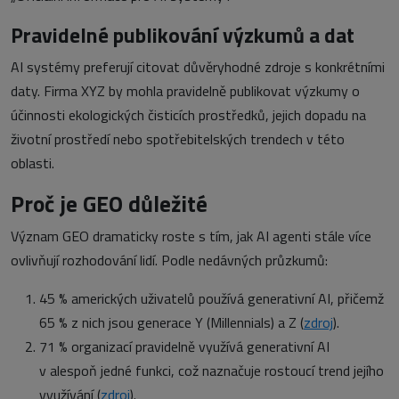
Pravidelné publikování výzkumů a dat
AI systémy preferují citovat důvěryhodné zdroje s konkrétními
daty. Firma XYZ by mohla pravidelně publikovat výzkumy o
účinnosti ekologických čisticích prostředků, jejich dopadu na
životní prostředí nebo spotřebitelských trendech v této
oblasti.
Proč je GEO důležité
Význam GEO dramaticky roste s tím, jak AI agenti stále více
ovlivňují rozhodování lidí. Podle nedávných průzkumů:
45 % amerických uživatelů používá generativní AI, přičemž
65 % z nich jsou generace Y (Millennials) a Z (
zdroj
).
71 % organizací pravidelně využívá generativní AI
v alespoň jedné funkci, což naznačuje rostoucí trend jejího
využívání (
zdroj
).