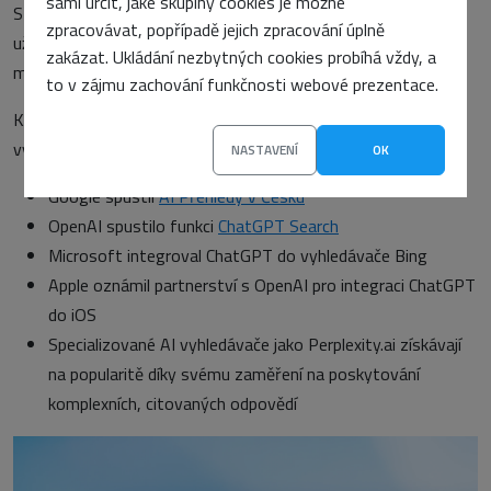
sami určit, jaké skupiny cookies je možné
SEO, mohou zjistit, že jejich návštěvnost klesá, protože
zpracovávat, popřípadě jejich zpracování úplně
uživatelé získávají odpovědi přímo ve vyhledávači, aniž by
zakázat. Ukládání nezbytných cookies probíhá vždy, a
museli kliknout na odkazy.
to v zájmu zachování funkčnosti webové prezentace.
Kromě Googlu implementují generativní AI do svých
vyhledávačů i další velcí hráči:
NASTAVENÍ
OK
Google spustil
AI Přehledy v Česku
OpenAI spustilo funkci
ChatGPT Search
Microsoft integroval ChatGPT do vyhledávače Bing
Apple oznámil partnerství s OpenAI pro integraci ChatGPT
do iOS
Specializované AI vyhledávače jako Perplexity.ai získávají
na popularitě díky svému zaměření na poskytování
komplexních, citovaných odpovědí