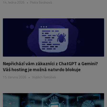
14. ledna 2026
•
Petra Sasínová
Nepřichází vám zákazníci z ChatGPT a Gemini?
Váš hosting je možná natvrdo blokuje
15. června 2026
•
Vojtěch Tomášek