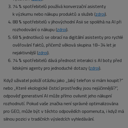
74 % spotřebitelů používá konverzační asistenty
k výzkumu nebo nákupu produktů a služeb (
zdroj
).
88 % spotřebitelů v jihovýchodní Asii se spoléhá na AI při
rozhodování o nákupu (
zdroj
).
68 % jednotlivců se obrací na digitální asistenty pro rychlé
ověřování faktů, přičemž věková skupina 18–34 let je
nejaktivnější (
zdroj
).
74 % spotřebitelů dává přednost interakci s AI boty před
lidskými agenty pro jednoduché dotazy (
zdroj
).
Když uživatel položí otázku jako „Jaký telefon si mám koupit?“
nebo „Které ekologické čisticí prostředky jsou nejúčinnější?“,
odpověď generativní AI může přímo ovlivnit jeho nákupní
rozhodnutí. Pokud vaše značka není správně optimalizována
pro GEO, může být v těchto odpovědích opomenuta, i když má
silnou pozici v tradičních výsledcích vyhledávání.