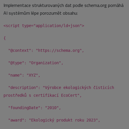
Implementace strukturovaných dat podle schema.org pomáhá
AI systémům lépe porozumět obsahu:
<script type="application/ld+json">
{
"@context": "https://schema.org",
"@type": "Organization",
"name": "XYZ",
"description": "Výrobce ekologických čisticích
prostředků s certifikací EcoCert",
"foundingDate": "2010",
"award": "Ekologický produkt roku 2023",