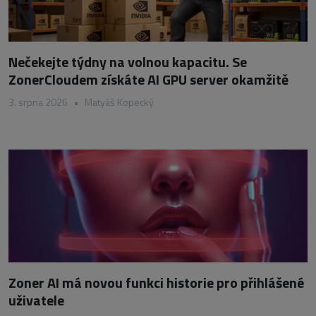
Nečekejte týdny na volnou kapacitu. Se
ZonerCloudem získáte AI GPU server okamžitě
3. srpna 2026
•
Matyáš Kopecký
Zoner AI má novou funkci historie pro přihlášené
uživatele