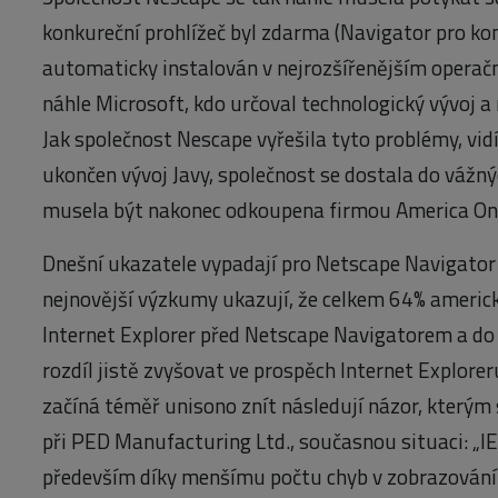
konkureční prohlížeč byl zdarma (Navigator pro kom
automaticky instalován v nejrozšířenějším operač
náhle Microsoft, kdo určoval technologický vývoj a
Jak společnost Nescape vyřešila tyto problémy, vid
ukončen vývoj Javy, společnost se dostala do vážn
musela být nakonec odkoupena firmou America On
Dnešní ukazatele vypadají pro Netscape Navigator
nejnovější výzkumy ukazují, že celkem 64% americ
Internet Explorer před Netscape Navigatorem a do
rozdíl jistě zvyšovat ve prospěch Internet Explore
začíná téměř unisono znít následují názor, kterým s
při PED Manufacturing Ltd., současnou situaci: „I
především díky menšímu počtu chyb v zobrazování 