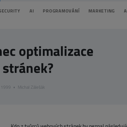
 SECURITY
AI
PROGRAMOVÁNÍ
MARKETING
A
ec optimalizace
stránek?
u 1999
•
Michal Zálešák
Kdo z tvůrců webových stránek by neznal následují