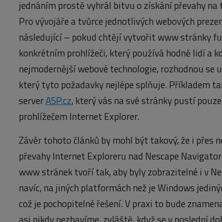
jednáním prostě vyhrál bitvu o získání převahy na 
Pro vývojáře a tvůrce jednotlivých webových prez
následující – pokud chtějí vytvořit www stránky f
konkrétním prohlížeči, který používá hodně lidí a k
nejmodernější webové technologie, rozhodnou se ur
který tyto požadavky nejlépe splňuje. Příkladem t
server
ASP.cz
, který vás na své stránky pustí pouze
prohlížečem Internet Explorer.
Závěr tohoto článků by mohl být takový, že i přes 
převahy Internet Exploreru nad Nescape Navigator
www stránek tvoří tak, aby byly zobrazitelné i v N
navíc, na jiných platformách než je Windows jedin
což je pochopitelné řešení. V praxi to bude znamen
asi nikdy nezbavíme, zvláště, když se v poslední do