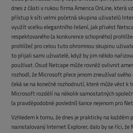
dnes z části v rukou firma America OnLine, která v
přístup k síti velmi početná skupina uživatelů Inte
využít vcelku elegantního řešení, jak přivést Netsc
respektovaného (a konkurence schopného) prohlížeč
prohlížeč pro celou tuto ohromnou skupinu uživate
to přijali sami uživatelé, když by jim někdo nařizova
používat. Osud Netcape může rovněž ovlivnit amer
rozhodl, že Microsoft přece jenom zneužíval svéh
čeká se na konečné rozhodnutí, které může vést k 
Microsoft rozdělí na několik samostatných společno
(a pravděpodobně poslední) šance nejenom pro Netsc
Vzhledem k tomu, že dnes je prakticky na každém 
nainstalovaný Internet Explorer, dalo by se říci, ž