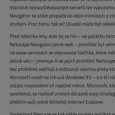
statistik nejnavštěvovaných serverů lze vypozorov
Navigátor se stále propadá do dějin minulosti a zt
druhým. Proč tomu tak je? Důvodů může být několi
Před několika lety, dalo by se říci – na počátku hr
Netscape Navigator jasně vedl – prohlížeč byl velmi
na www serverech se objevovala tlačítka, které mě
jediné věci – jmenuje-li se jejich prohlížeč Netscape
bez problémů načítají a zobrazují všechny prvky st
Microsoft uvedl na trh svá Windows 95 – a o tři r
začalo rozpoložení sil rapidně měnit. Microsoft, kt
opomenul, se rozhodl změnit důrazně svoji strateg
předtím svůj volně šiřitelný Internet Explorer.
Společnost Nescape se tak náhle musela potýkat s