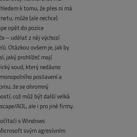
zhledem k tomu, že přes ni má
rnetu, může (ale nechce)
ape opět do pozice
e – udělat z něj výchozí
lů. Otázkou ovšem je, jak by
l, jaký prohlížeč mají
ický soud, který nedávno
o monopolního postavení a
tomu, že se ohromný
stí, což můž být další velká
ape/AOL, ale i pro jiné firmy.
počítači s Windows
e Microsoft svým agresívním