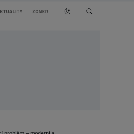
Hledat
KTUALITY
ZONER
cí problém – moderní a