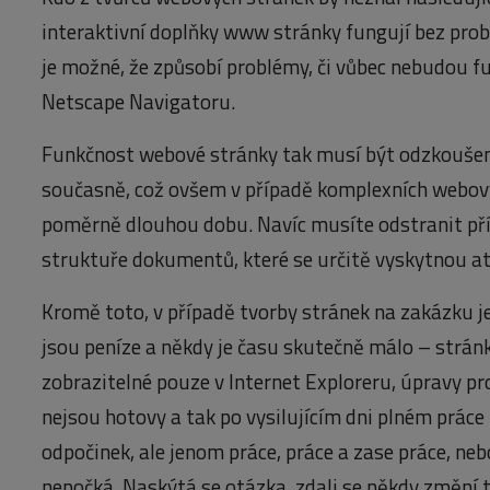
interaktivní doplňky www stránky fungují bez prob
je možné, že způsobí problémy, či vůbec nebudou 
Netscape Navigatoru.
Funkčnost webové stránky tak musí být odzkoušen
současně, což ovšem v případě komplexních webov
poměrně dlouhou dobu. Navíc musíte odstranit pří
struktuře dokumentů, které se určitě vyskytnou at
Kromě toto, v případě tvorby stránek na zakázku ješ
jsou peníze a někdy je času skutečně málo – strán
zobrazitelné pouze v Internet Exploreru, úpravy p
nejsou hotovy a tak po vysilujícím dni plném prác
odpočinek, ale jenom práce, práce a zase práce, n
nepočká. Naskýtá se otázka, zdali se někdy změní 