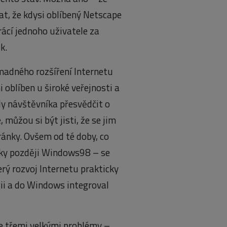
at, že kdysi oblíbený Netscape
rácí jednoho uživatele za
k.
omadného rozšíření Internetu
 oblíben u široké veřejnosti a
ly návštěvníka přesvědčit o
, můžou si být jisti, že se jim
ránky. Ovšem od té doby, co
oky později Windows98 – se
erý rozvoj Internetu prakticky
ii a do Windows integroval
e třemi velkými problémy –