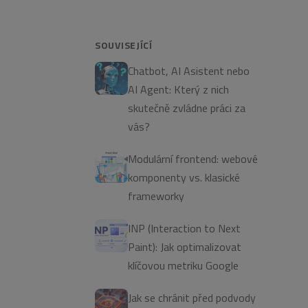
SOUVISEJÍCÍ
Chatbot, AI Asistent nebo
AI Agent: Který z nich
skutečně zvládne práci za
vás?
Modulární frontend: webové
komponenty vs. klasické
frameworky
INP (Interaction to Next
Paint): Jak optimalizovat
klíčovou metriku Google
Jak se chránit před podvody