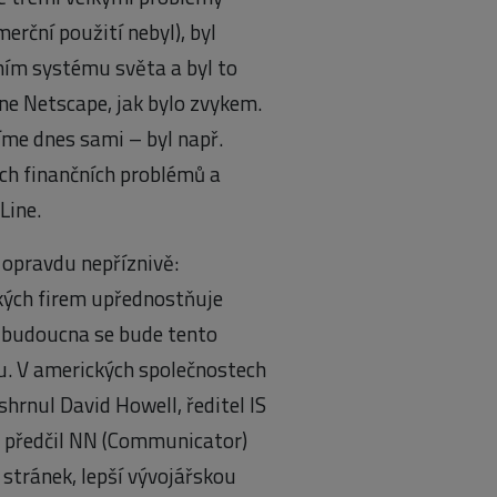
erční použití nebyl), byl
ním systému světa a byl to
 ne Netscape, jak bylo zvykem.
íme dnes sami – byl např.
ých finančních problémů a
Line.
 opravdu nepříznivě:
kých firem upřednostňuje
 budoucna se bude tento
ru. V amerických společnostech
hrnul David Howell, ředitel IS
E předčil NN (Communicator)
stránek, lepší vývojářskou