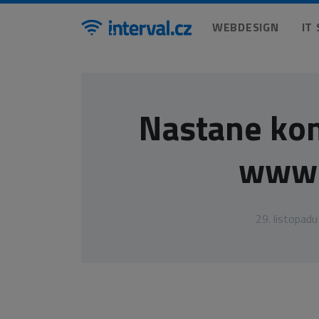
WEBDESIGN
IT
Nastane kon
www 
29. listopad