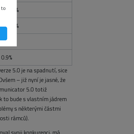
 to
47.89%
13.85%
0.06%
0.9%
rze 5.0 je na spadnutí, sice
Ovšem – již nyní je jasné, že
unicator 5.0 totiž
ak to bude s vlastním jádrem
oblémy s některými částmi
osti rámců).
doval svoji konkurenci, má