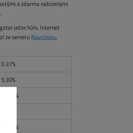
 častými a zdarma nabízenými
.
ator ješte hůře, Internet
zí ze serveru
Navrcholu
,
0.37%
5.30%
18.75%
0.29%
12.59%
i