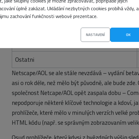
it, jaké skupiny cookies je možné zpracovávat, popřípadě jejich
acování úplně zakázat. Ukládání nezbytných cookies probíhá vždy, a
IE 4.x
ájmu zachování funkčnosti webové prezentace.
IE 5.x
NASTAVENÍ
OK
Opera
Ostatni
Netscape/AOL se ale stále nevzdává – vydání betave
asi o rok déle, než mělo být původně, ale bude zde. 
společnost Netcape/AOL opět zaspala dobu – Comm
nepodporuje některé klíčové technologie a kdoví, j
prohlížeče, které mělo v minulých verzích velké pr
HTML kódu (např. se správným zobrazovaním velik
Osud prohlížeče, který kdysi z hvězdných výšin sle