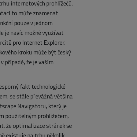
trhu internetových prohlížečů.
entací to může znamenat
unkční pouze v jednom
de je navíc možné využívat
čitě pro Internet Explorer,
akového kroku může být český
 v případě, že je vaším
nesporný fakt technologické
em, se stále převážná většina
etscape Navigatoru, který je
ým použitelným prohlížečem,
at, že optimalizace stránek se
bě existuje na trhu několik