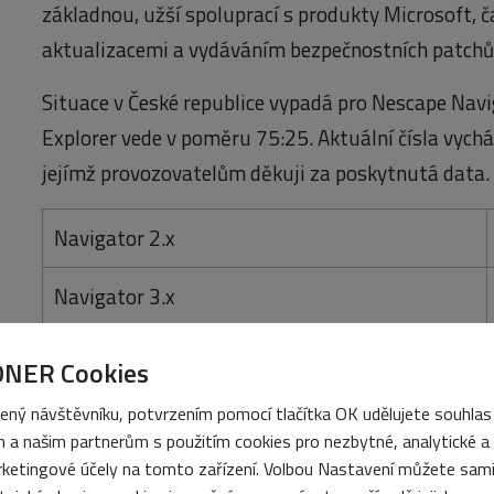
základnou, užší spoluprací s produkty Microsoft,
aktualizacemi a vydáváním bezpečnostních patchů
Situace v České republice vypadá pro Nescape Navig
Explorer vede v poměru 75:25. Aktuální čísla vychá
jejímž provozovatelům děkuji za poskytnutá data.
Navigator 2.x
Navigator 3.x
Navigator 4.x
ONER Cookies
IE 2.x
ený návštěvníku, potvrzením pomocí tlačítka OK udělujete souhlas
 a našim partnerům s použitím cookies pro nezbytné, analytické a
IE 3.x
ketingové účely na tomto zařízení. Volbou Nastavení můžete sam