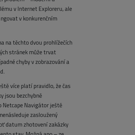
lému v Internet Exploreru, ale
fungovat v konkurenčním
a na těchto dvou prohlížečích
ých stránek může trvat
padné chyby v zobrazování a
d.
tě více platí pravidlo, že čas
ky jsou bezchybně
ro Netcape Navigátor ještě
e nenásleduje zasloužený
eboť datum zhotovení zakázky
tento stav. Možná ano – ze