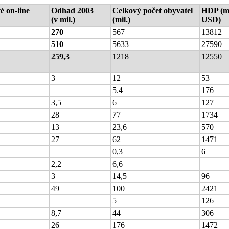
é on-line
Odhad 2003
Celkový počet obyvatel
HDP (m
(v mil.)
(mil.)
USD)
270
567
13812
510
5633
27590
259,3
1218
12550
3
12
53
5.4
176
3,5
6
127
28
77
1734
13
23,6
570
27
62
1471
0,3
6
2,2
6,6
3
14,5
96
49
100
2421
5
126
8,7
44
306
26
176
1472