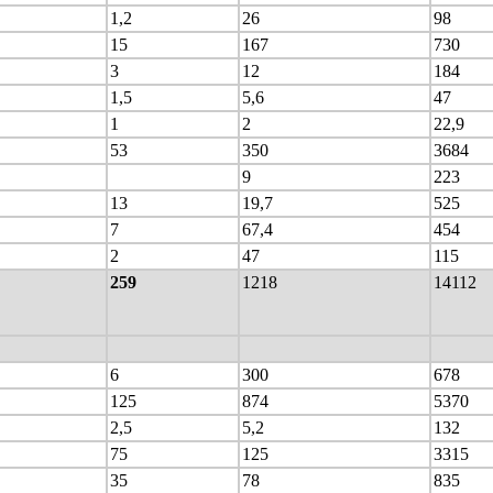
1,2
26
98
15
167
730
3
12
184
1,5
5,6
47
1
2
22,9
53
350
3684
9
223
13
19,7
525
7
67,4
454
2
47
115
259
1218
14112
6
300
678
125
874
5370
2,5
5,2
132
75
125
3315
35
78
835