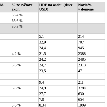
ld.
% ze světové
HDP na osobu (tisíce
Návštěv.
ekon.
USD)
v doméně
33.4 %
66.6 %
30,3 %
5,1
214
32,9
707
24,4
945
4,2 %
21,5
2388
24,2
2485
3,6 %
24,7
2313
23,5
47
9,4
211
5,8 %
24,9
3784
27,7
630
7,8
654
3,6 %
8,34
1909