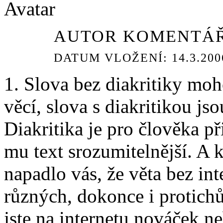
AUTOR KOMENTÁŘ
DATUM VLOŽENÍ: 14.3.2006
1. Slova bez diakritiky m
věcí, slova s diakritikou js
Diakritika je pro člověka př
mu text srozumitelnější. A k
napadlo vás, že věta bez i
různých, dokonce i protich
jste na internetu nováček n