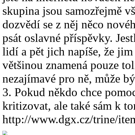
skupina jsou samozřejmě všic
dozvědí se z něj něco novéh
psát oslavné příspěvky. Jestl
lidí a pět jich napíše, že ji
většinou znamená pouze tolik
nezajímavé pro ně, může být
3. Pokud někdo chce pomoci
kritizovat, ale také sám k t
http://www.dgx.cz/trine/ite