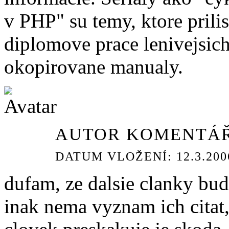
v PHP" su temy, ktore pril
diplomove prace lenivejsich
okopirovane manualy.
AUTOR KOMENTÁŘ
DATUM VLOŽENÍ: 12.3.2006
dufam, ze dalsie clanky bud
inak nema vyznam ich citat, 