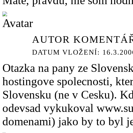
Máte, pravdu, nie som hodný
AUTOR KOMENTÁŘ
DATUM VLOŽENÍ: 16.3.2006
Otazka na pany ze Slovenska
hostingove spolecnosti, kte
Slovensku (ne v Cesku). Kd
odevsad vykukoval www.su
domenami) jako by to byl j