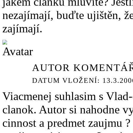
jakém článku mluvíte? Jestl
nezajímají, buďte ujištěn, ž
zajímají.
AUTOR KOMENTÁŘ
DATUM VLOŽENÍ: 13.3.2006
Viacmenej suhlasim s Vlad-
clanok. Autor si nahodne vy
cinnost a predmet zaujmu ?