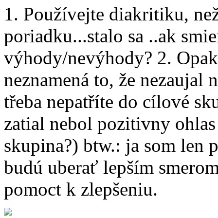
1. Používejte diakritiku, ne
poriadku...stalo sa ..ak sm
výhody/nevýhody? 2. Opakuji
neznamená to, že nezaujal n
třeba nepatříte do cílové sk
zatial nebol pozitivny ohlas
skupina?) btw.: ja som len 
budú uberať lepším smerom. 
pomoct k zlepšeniu.