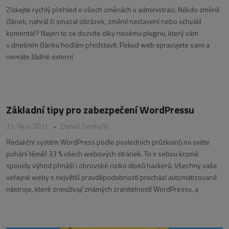
Získejte rychlý přehled o všech změnách v administraci. Někdo změnil
článek, nahrál či smazal obrázek, změnil nastavení nebo schválil
komentář? Nejen to se dozvíte díky novému pluginu, který vám
v dnešním článku hodlám představit. Pokud web spravujete sami a
nemáte žádné externí
Základní tipy pro zabezpečení WordPressu
21. října 2021
•
Daniel Šenkyřík
Redakční systém WordPress podle posledních průzkumů na světe
pohání téměř 33 % všech webových stránek. To s sebou kromě
spousty výhod přináší i obrovské riziko útoků hackerů. Všechny vaše
veřejné weby s největší pravděpodobností prochází automatizované
nástroje, které zneužívají známých zranitelností WordPressu, a