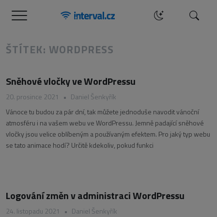
Menu
Hledat
ŠTÍTEK: WORDPRESS
Sněhové vločky ve WordPressu
20. prosince 2021
•
Daniel Šenkyřík
Vánoce tu budou za pár dní, tak můžete jednoduše navodit vánoční
atmosféru i na vašem webu ve WordPressu. Jemně padající sněhové
vločky jsou velice oblíbeným a používaným efektem. Pro jaký typ webu
se tato animace hodí? Určitě kdekoliv, pokud funkci
Logování změn v administraci WordPressu
24. listopadu 2021
•
Daniel Šenkyřík