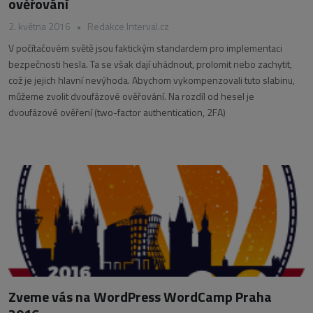
ověřování
2. května 2016
•
Redakce Interval.cz
V počítačovém světě jsou faktickým standardem pro implementaci
bezpečnosti hesla. Ta se však dají uhádnout, prolomit nebo zachytit,
což je jejich hlavní nevýhoda. Abychom vykompenzovali tuto slabinu,
můžeme zvolit dvoufázové ověřování. Na rozdíl od hesel je
dvoufázové ověření (two-factor authentication, 2FA)
Zveme vás na WordPress WordCamp Praha