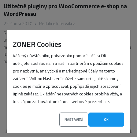
Užitečné pluginy pro WooCommerce e-shop na
WordPressu
22. února 2017
•
Redakce Interval.cz
Redakční systém WordPress je velmi rozšířená open source aplikace
určená především pro vytváření blogů a webových stránek, které si
ZONER Cookies
můžete vylepšit instalací dalších nástrojů. S využitím vhodných pluginů
lze na této platformě provozovat ale i e-shop. Ten může sloužit
Vážený návštěvníku, potvrzením pomocí tlačítka OK
například jako
udělujete souhlas nám a našim partnerům s použitím cookies
pro nezbytné, analytické a marketingové účely na tomto
zařízení. Volbou Nastavení můžete sami určit, jaké skupiny
cookies je možné zpracovávat, popřípadě jejich zpracování
úplně zakázat. Ukládání nezbytných cookies probíhá vždy, a
to v zájmu zachování funkčnosti webové prezentace.
NASTAVENÍ
OK