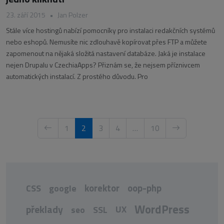
23. září 2015
•
Jan Polzer
Stále více hostingů nabízí pomocníky pro instalaci redakčních systémů
nebo eshopů. Nemusíte nic zdlouhavě kopírovat přes FTP a můžete
zapomenout na nějaká složitá nastavení databáze. Jaká je instalace
nejen Drupalu v CzechiaApps? Přiznám se, že nejsem příznivcem
automatických instalací. Z prostého důvodu. Pro
1
2
3
4
…
10
korektor
oop-php
CSS
google
WordPress
překlady
UX
seo
SSL