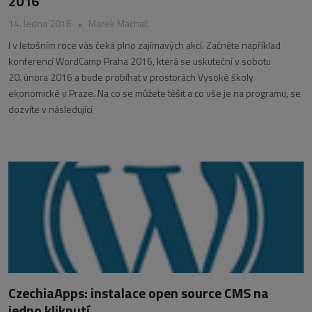
2016
14. ledna 2016
•
Marek Machač
I v letošním roce vás čeká plno zajímavých akcí. Začněte například
konferencí WordCamp Praha 2016, která se uskuteční v sobotu
20. února 2016 a bude probíhat v prostorách Vysoké školy
ekonomické v Praze. Na co se můžete těšit a co vše je na programu, se
dozvíte v následující
CzechiaApps: instalace open source CMS na
jedno kliknutí