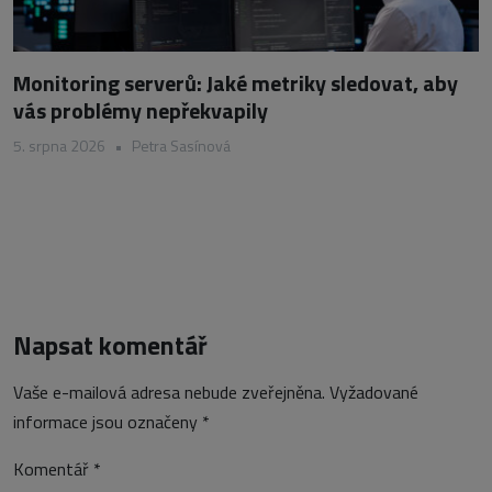
Monitoring serverů: Jaké metriky sledovat, aby
vás problémy nepřekvapily
5. srpna 2026
•
Petra Sasínová
Napsat komentář
Vaše e-mailová adresa nebude zveřejněna.
Vyžadované
informace jsou označeny
*
Komentář
*