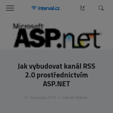
Menu
Hledat
Jak vybudovat kanál RSS
2.0 prostřednictvím
ASP.NET
11. listopadu 2010
•
Zdeněk Malbek