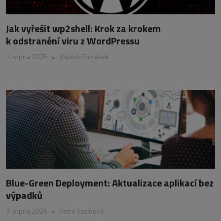
Jak vyřešit wp2shell: Krok za krokem
k odstranění viru z WordPressu
7. srpna 2026
•
Vojtěch Tomášek
Blue-Green Deployment: Aktualizace aplikací bez
výpadků
7. srpna 2026
•
Petra Sasínová