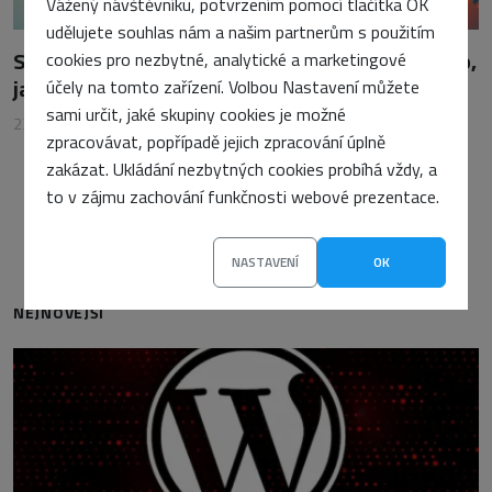
Vážený návštěvníku, potvrzením pomocí tlačítka OK
udělujete souhlas nám a našim partnerům s použitím
Safari přináší podporu HDR: Jak to změní způsob,
cookies pro nezbytné, analytické a marketingové
jakým vidíme web?
účely na tomto zařízení. Volbou Nastavení můžete
sami určit, jaké skupiny cookies je možné
23. června 2025
•
Vojtěch Tomášek
zpracovávat, popřípadě jejich zpracování úplně
zakázat. Ukládání nezbytných cookies probíhá vždy, a
to v zájmu zachování funkčnosti webové prezentace.
NASTAVENÍ
OK
NEJNOVĚJŠÍ