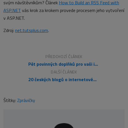
svým návštěvníkům? Článek
How to Build an RSS Feed with
ASP.NET
vás krok za krokem provede procesem jeho vytvoření
v ASP.NET.
Zdroj:
net.tutsplus.com
.
PŘEDCHOZÍ ČLÁNEK
Pět povinných doplňků pro vaši instalaci Joomly
DALŠÍ ČLÁNEK
20 českých blogů o internetovém marketingu
Štítky:
Zprávičky