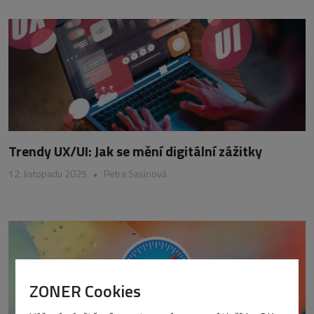
Trendy UX/UI: Jak se mění digitální zážitky
12. listopadu 2025
•
Petra Sasínová
ZONER Cookies