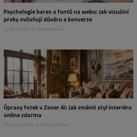
Psychologie barev a fontů na webu: Jak vizuální
prvky ovlivňují důvěru a konverze
22. října 2025
•
Petra Sasínová
Úpravy fotek v Zoner AI: Jak změnit styl interiéru
online zdarma
25. června 2026
•
Petra Sasínová