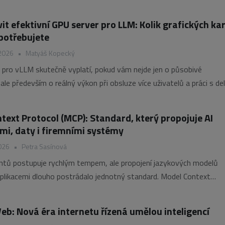
začínají stále více ovlivňovat exportní omezení a politická rozhodnu
dely typu GLM-5.2 a Hy3 naopak
it efektivní GPU server pro LLM: Kolik grafických ka
potřebujete
 2026
•
Matyáš Kopecký
 pro vLLM skutečně vyplatí, pokud vám nejde jen o působivé
ale především o reálný výkon při obsluze více uživatelů a práci s de
Otestovali jsme model Qwen3.6-27B-FP8 na grafických kartách
PRO 6000 Blackwell v konfiguracích
text Protocol (MCP): Standard, který propojuje AI
emi, daty i firemními systémy
026
•
Petra Sasínová
ntů postupuje rychlým tempem, ale propojení jazykových modelů
aplikacemi dlouho postrádalo jednotný standard. Model Context
P) tento problém řeší pomocí otevřeného protokolu, který umožňu
unikovat s databázemi, API, cloudovými službami i firemními sys
eb: Nová éra internetu řízená umělou inteligencí