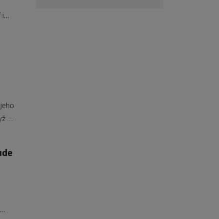
 i
iko
h
 jeho
yž na
ude