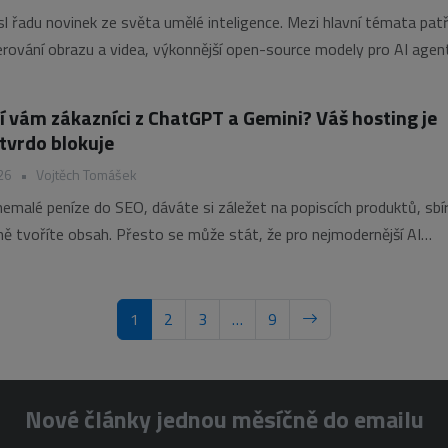
sl řadu novinek ze světa umělé inteligence. Mezi hlavní témata patř
nerování obrazu a videa, výkonnější open-source modely pro AI agen
imodálních systémů a nové benchmarky pro programovací úlohy.
IA posouvá výzkum v oblasti generativní AI, 3D
í vám zákazníci z ChatGPT a Gemini? Váš hosting je
vrdo blokuje
26
•
Vojtěch Tomášek
nemalé peníze do SEO, dáváte si záležet na popiscích produktů, sbí
lně tvoříte obsah. Přesto se může stát, že pro nejmodernější AI
dneška váš byznys vůbec neexistuje. Doba se totiž změnila. Když 
á do
1
2
3
…
9
Nové články jednou měsíčně do emailu