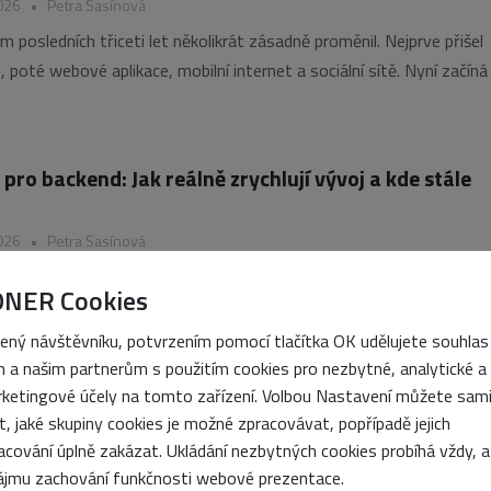
026
•
Petra Sasínová
 posledních třiceti let několikrát zásadně proměnil. Nejprve přišel
 poté webové aplikace, mobilní internet a sociální sítě. Nyní začíná 
vaná jako Agentic Web. Místo lidí budou stále častěji navštěvovat
nky autonomní AI agenti,
i pro backend: Jak reálně zrychlují vývoj a kde stále
026
•
Petra Sasínová
se stávají běžnou součástí vývoje backendových aplikací. Pomáhají
ONER Cookies
d, testy i dokumentaci a výrazně urychlují rutinní práci. Kde skuteč
ve kterých situacích je stále nezbytná kontrola zkušeného vývojáře?
ený návštěvníku, potvrzením pomocí tlačítka OK udělujete souhlas
 pro backend
 a našim partnerům s použitím cookies pro nezbytné, analytické a
mění internet: Jak se připravit na novou generaci
ketingové účely na tomto zařízení. Volbou Nastavení můžete sam
íků
it, jaké skupiny cookies je možné zpracovávat, popřípadě jejich
26
•
Petra Sasínová
acování úplně zakázat. Ukládání nezbytných cookies probíhá vždy, a
ájmu zachování funkčnosti webové prezentace.
gence už webové stránky nejen čte, ale stále častěji s nimi také akt