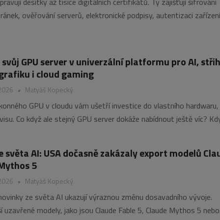
ravují desítky až tisíce digitálních certifikátů. Ty zajišťují šifrování
ánek, ověřování serverů, elektronické podpisy, autentizaci zařízení
firemní komunikace. S rostoucím počtem certifikátů ale přibývá riz
ce, chybné konfigurace nebo zneužití. Umělá inteligence (AI) začíná
svůj GPU server v univerzální platformu pro AI, stři
 grafiku i cloud gaming
 2026
•
Matyáš Kopecký
onného GPU v cloudu vám ušetří investice do vlastního hardwaru,
ervisu. Co když ale stejný GPU server dokáže nabídnout ještě víc? Kd
eběží AI výpočty, můžete ho využít jako vzdálenou GPU pracovní
e světa AI: USA dočasně zakázaly export modelů Cla
 Mythos 5
 2026
•
Matyáš Kopecký
ovinky ze světa AI ukazují výraznou změnu dosavadního vývoje.
í uzavřené modely, jako jsou Claude Fable 5, Claude Mythos 5 nebo