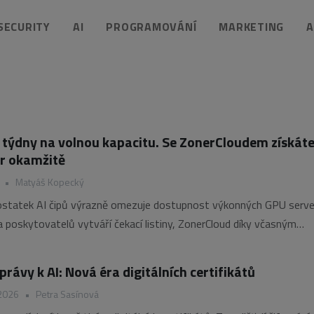
 SECURITY
AI
PROGRAMOVÁNÍ
MARKETING
A
 týdny na volnou kapacitu. Se ZonerCloudem získáte
r okamžitě
•
Matyáš Kopecký
dostatek AI čipů výrazně omezuje dostupnost výkonných GPU serve
 poskytovatelů vytváří čekací listiny, ZonerCloud díky včasným
bízí profesionální AI GPU servery ihned k dispozici. A navíc za jednu
jších cen na trhu. Srovnávací test, který skončil u dobropisu
právy k AI: Nová éra digitálních certifikátů
 2026
•
Petra Sasínová