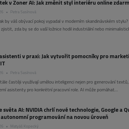
ek v Zoner AI: Jak změnit styl interiéru online zdar
26
•
Petra Sasínová
jak by váš obývací pokoj vypadal v moderním skandinávském stylu?
jistit, zda by se do vaší ložnice hodil industriální nebo minimalistic
 AI funkci „Styl interiéru“ v Zoner AI můžete během několika sekun
led místnosti a vyzkoušet
 asistenti v praxi: Jak vytvořit pomocníky pro market
 IT
26
•
Petra Sasínová
ále častěji využívají umělou inteligenci nejen pro generování textů,
terní asistenty pro konkrétní pracovní role. AI může pomáhat
m specialistům, zákaznické podpoře i IT týmům s každodenními úk
 informací nebo automatizací rutinní práce. Jak takového
e světa AI: NVIDIA chrlí nové technologie, Google a 
í autonomní programování na novou úroveň
26
•
Matyáš Kopecký