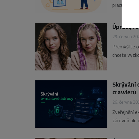
pracuje. AI 
provádět re
jak se na tu
Úpravy fo
29. června 20
Přemýšlíte o 
chcete vyzkou
„Vlasové stu
Skrývání 
crawlerů
26. června 20
Zveřejnění e
zároveň ale
kontaktů. Ja
stále více w