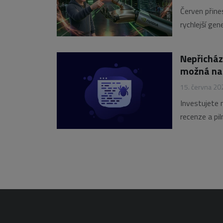
Červen přine
rychlejší ge
rozvoj mult
Zatímco NVID
Nepřicház
možná nat
15. června 20
Investujete 
recenze a pi
vyhledávače 
uživatel zad