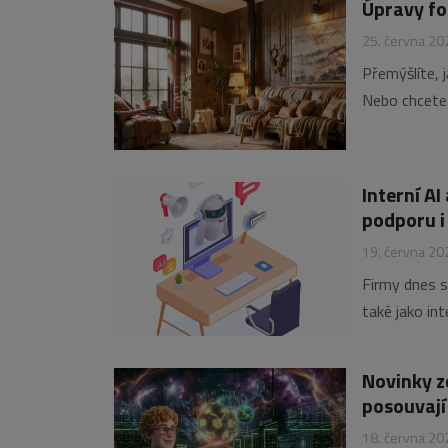
Úpravy fot
25. června 20
Přemýšlíte, 
Nebo chcete z
design? Díky
proměnit vzh
Interní AI
podporu i
19. června 20
Firmy dnes st
také jako in
marketingový
vyhledáváním
Novinky z
posouvaj
18. června 20