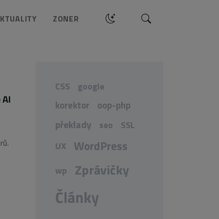
Hledat
KTUALITY
ZONER
CSS
google
 AI
korektor
oop-php
překlady
seo
SSL
rů.
WordPress
UX
Zprávičky
wp
Články