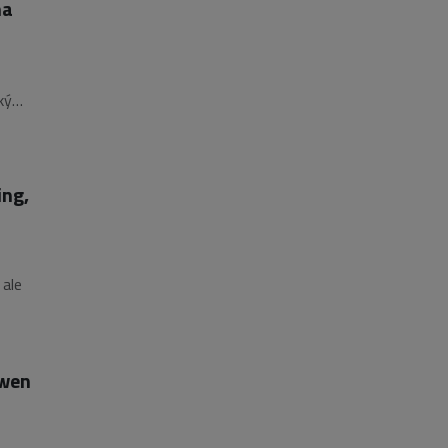
ma
ký
d
ing,
 ale
oly,
Qwen