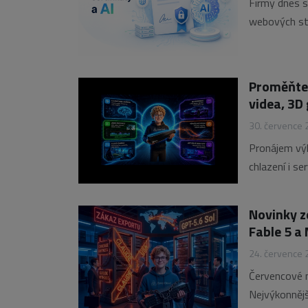
Firmy dnes sp
webových str
zabezpečení 
jejich expira
pomáhat
Proměňte 
videa, 3D
30. července
Pronájem výk
chlazení i s
něm zrovna n
stanici pro
Novinky z
Fable 5 a
24. července
Červencové n
Nejvýkonnějš