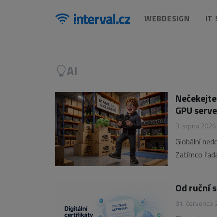
WEBDESIGN
IT
AI
Nečekejte
GPU serve
3. srpna 2026
Globální ne
Zatímco řada
investicím na
z nejvýhodně
Od ruční s
31. července