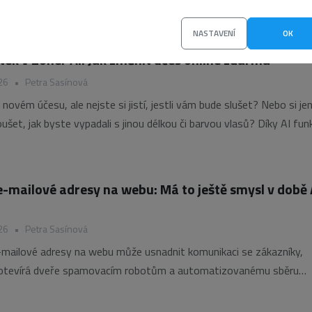
agenti dokážou vyhledávat informace, porovnávat produkty nebo
zervace bez zásahu člověka. Co to znamená pro provozovatele web
NASTAVENÍ
OK
to změnu připravit?
tek v Zoner AI: Jak změnit účes online zdarma
26
•
Petra Sasínová
novém účesu, ale nejste si jistí, jestli vám bude slušet? Nebo si je
šet, jak byste vypadali s jinou délkou či barvou vlasů? Díky AI funk
dio“ v Zoner AI můžete během několika sekund proměnit svůj vzhle
e-mailové adresy na webu: Má to ještě smysl v době 
26
•
Petra Sasínová
-mailové adresy na webu může usnadnit komunikaci se zákazníky,
 otevírá dveře spamovacím robotům a automatizovanému sběru
ké možnosti ochrany dnes existují, které metody stále fungují a pr
ebmasterů přiklání ke kontaktním formulářům? Jak