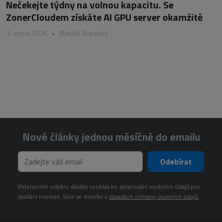
Nečekejte týdny na volnou kapacitu. Se
ZonerCloudem získáte AI GPU server okamžitě
3. srpna 2026
•
Matyáš Kopecký
Nové články jednou měsíčně do emailu
Odebírat
Potvrzením odběru dáváte souhlas ke zpracování osobních údajů pro
zasílání novinek. Více se dozvíte v
zásadách ochrany osobních údajů.