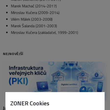
Marek Machač (2014-2017)
Miroslav Kučera (2009-2014)
Vilém Málek (2003-2008)
Marek Šalanda (2001-2003)
Miroslav Kučera (zakladatel, 1999-2001)
NEJNOVĚJŠÍ
ZONER Cookies
Jak funguje infrastruktura veřejných klíčů (PKI)