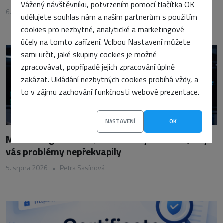
Vážený návštěvníku, potvrzením pomocí tlačítka OK
6. srpna 2026
•
Petra Sasínová
udělujete souhlas nám a našim partnerům s použitím
cookies pro nezbytné, analytické a marketingové
účely na tomto zařízení. Volbou Nastavení můžete
sami určit, jaké skupiny cookies je možné
zpracovávat, popřípadě jejich zpracování úplně
zakázat. Ukládání nezbytných cookies probíhá vždy, a
to v zájmu zachování funkčnosti webové prezentace.
NASTAVENÍ
OK
Monitoring serverů: Jaké metriky sledovat, aby
vás problémy nepřekvapily
5. srpna 2026
•
Petra Sasínová