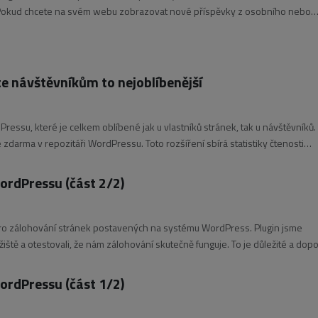
 Pokud chcete na svém webu zobrazovat nové příspěvky z osobního nebo
ilu, pokračujte dále v tomto návodu na velmi jednoduchý a intuitivní plugin
e návštěvníkům to nejoblíbenější
ressu, které je celkem oblíbené jak u vlastníků stránek, tak u návštěvníků.
 zdarma v repozitáři WordPressu. Toto rozšíření sbírá statistiky čtenosti
ordPressu (část 2/2)
n pro zálohování stránek postavených na systému WordPress. Plugin jsme
ožiště a otestovali, že nám zálohování skutečně funguje. To je důležité a dopo
ordPressu (část 1/2)