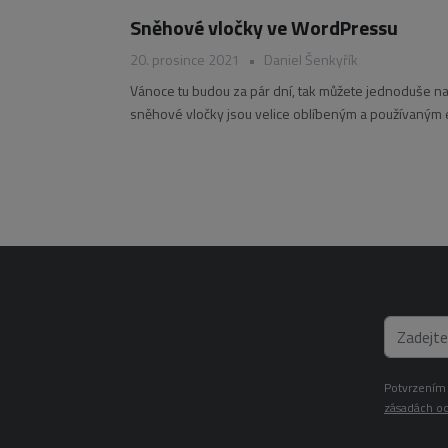
Sněhové vločky ve WordPressu
20. prosince 2021
•
Daniel Šenkyřík
Vánoce tu budou za pár dní, tak můžete jednoduše n
sněhové vločky jsou velice oblíbeným a používaným e
Potvrzením 
zásadách oc