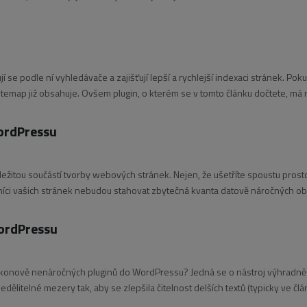
uje jakémukoliv přihlášenému uživateli
se podle ní vyhledávače a zajišťují lepší a rychlejší indexaci stránek. Pok
sitemap již obsahuje. Ovšem plugin, o kterém se v tomto článku dočtete, má 
WordPressu
ležitou součástí tvorby webových stránek. Nejen, že ušetříte spoustu prost
níci vašich stránek nebudou stahovat zbytečná kvanta datově náročných o
WordPressu
výkonově nenáročných pluginů do WordPressu? Jedná se o nástroj výhradně
ělitelné mezery tak, aby se zlepšila čitelnost delších textů (typicky ve člá