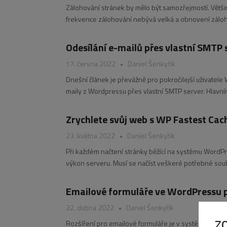
Zálohování stránek by mělo být samozřejmostí. Větši
frekvence zálohování nebývá velká a obnovení záloh
WordPressu, které se nazývá UpdraftPlus. V základní
Odesílání e-mailů přes vlastní SMTP
17. června 2022
•
Daniel Šenkyřík
Dnešní článek je převážně pro pokročilejší uživatele 
maily z Wordpressu přes vlastní SMTP server. Hlavní
z vašeho webu padají do spamu. Můžete
Zrychlete svůj web s WP Fastest Cac
23. května 2022
•
Daniel Šenkyřík
Při každém načtení stránky běžící na systému WordPr
výkon serveru. Musí se načíst veškeré potřebné sou
se návštěvníkovi
Emailové formuláře ve WordPressu p
22. dubna 2022
•
Daniel Šenkyřík
Z
Rozšíření pro emailové formuláře je v systému WordPr