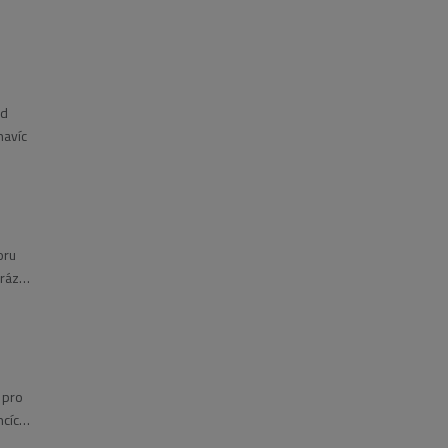
ud
navíc
oru
brázků
 pro
ncích