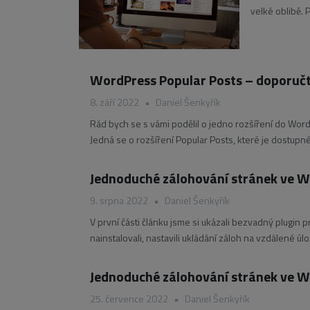
velké oblibě.
firemního prof
WPZOOM
WordPress Popular Posts – doporučt
8. září 2022
•
Daniel Šenkyřík
Rád bych se s vámi podělil o jedno rozšíření do WordP
Jedná se o rozšíření Popular Posts, které je dostupné
jednotlivých článků
Jednoduché zálohování stránek ve W
9. srpna 2022
•
Daniel Šenkyřík
V první části článku jsme si ukázali bezvadný plugi
nainstalovali, nastavili ukládání záloh na vzdálené úl
kontrolovat stav záloh
Jednoduché zálohování stránek ve W
25. července 2022
•
Daniel Šenkyřík