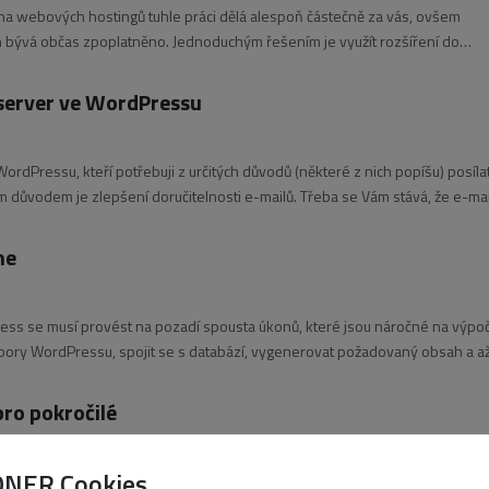
na webových hostingů tuhle práci dělá alespoň částečně za vás, ovšem
 bývá občas zpoplatněno. Jednoduchým řešením je využít rozšíření do
 verzi
 server ve WordPressu
WordPressu, kteří potřebuji z určitých důvodů (některé z nich popíšu) posíla
m důvodem je zlepšení doručitelnosti e-mailů. Třeba se Vám stává, že e-mai
he
ess se musí provést na pozadí spousta úkonů, které jsou náročné na výpo
bory WordPressu, spojit se s databází, vygenerovat požadovaný obsah a a
ro pokročilé
ONER Cookies
ess opravdu plno. Pokud jste ale pokročilý uživatel, který ovládá značkova