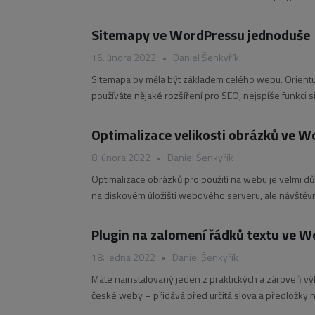
nacházející se v neaktualizované verzi pluginu umožň
Sitemapy ve WordPressu jednoduše
16. února 2022
•
Daniel Šenkyřík
Sitemapa by měla být základem celého webu. Orientují 
používáte nějaké rozšíření pro SEO, nejspíše funkci 
Optimalizace velikosti obrázků ve 
8. února 2022
•
Daniel Šenkyřík
Optimalizace obrázků pro použití na webu je velmi dů
na diskovém úložišti webového serveru, ale návštěv
v plné kvalitě. EWWW Image Optimizer Roky jsem
Plugin na zalomení řádků textu ve 
18. ledna 2022
•
Daniel Šenkyřík
Máte nainstalovaný jeden z praktických a zároveň 
české weby – přidává před určitá slova a předložky ned
na blogu,