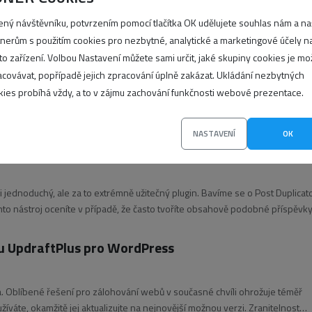
hl hodit. Je opravdu jednoduchý, bez zbytečností a velice rychle si ho oblíbí
ený návštěvníku, potvrzením pomocí tlačítka OK udělujete souhlas nám a n
tnerům s použitím cookies pro nezbytné, analytické a marketingové účely n
u zdarma
to zařízení. Volbou Nastavení můžete sami určit, jaké skupiny cookies je m
acovávat, popřípadě jejich zpracování úplně zakázat. Ukládání nezbytných
kies probíhá vždy, a to v zájmu zachování funkčnosti webové prezentace.
stému svěřují své weby milióny uživatelů po celém světě. Díky nepřebern
způsobitelný a dokáže na něm běžet téměř jakýkoliv web, od jednoduché fir
NASTAVENÍ
OK
mi jednoduchý, ale za to extrémně užitečný plugin. Bavíme se o Post Duplicat
to nástroj oceníte v případě, že často tvoříte obsahově podobné příspěvky
nu UpdraftPlus pro WordPress
a. Oblíbené řešení pro zálohování webů v současné chvíli ohrožuje téměř
váte, okamžitě jej aktualizujte na nejnovější možnou verzi. Zranitelnost