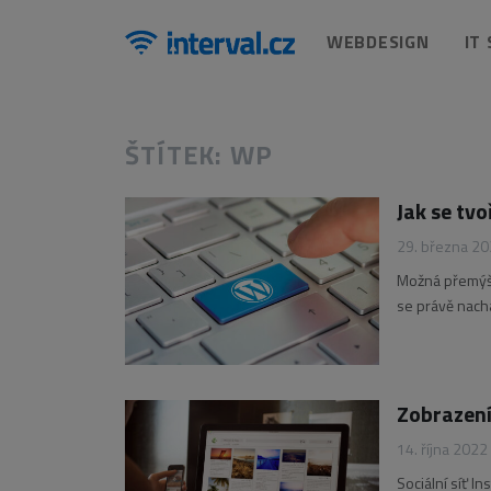
WEBDESIGN
IT
ŠTÍTEK: WP
Jak se tvo
29. března 2
Možná přemýšlí
se právě nachá
tisíc článků, 
Zobrazení
14. října 2022
Sociální síť In