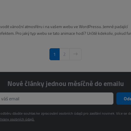
avodit vánoční atmosféru i na vašem webu ve WordPressu. Jemně padající
fektem. Pro jaký typ webu se tato animace hodí? Určitě kdekoliv, pokud fu
1
2
Nové články jednou měsíčně do emailu
Ode
odběru dáváte souhlas ke zpracování osobních údajů pro zasílání novinek. Více se d
hrany osobních údajů.