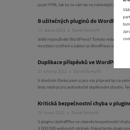
jazyk HTML, tak by se vám tip na následující plugin mo
Váž
par
8 užitečných pluginů do WordPress
tom
12. dubna 2022
•
Daniel Šenkyřík
zpr
coo
Ještě nepoužíváte WordPress? Tomuto redakčnímu sy
množství rozšíření a šablon je WordPress velice při
prezentace až po eshop. V tomto
Duplikace příspěvků ve WordPressu
21. března 2022
•
Daniel Šenkyřík
V dnešním článku jsem si pro vás připravil tip na vel
tedy nástroji pro jednoduché duplikování obsahu. Ten
nebo třeba
Kritická bezpečnostní chyba v plugi
25. února 2022
•
Daniel Šenkyřík
V pluginu UpdraftPlus se objevila bezpečnostní chyb
3 000 000 webových stránek. Pokud tento plugin použí