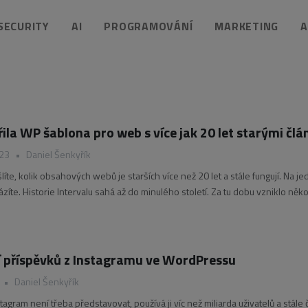
 SECURITY
AI
PROGRAMOVÁNÍ
MARKETING
A
řila WP šablona pro web s více jak 20 let starými člá
023
•
Daniel Šenkyřík
te, kolik obsahových webů je starších více než 20 let a stále fungují. Na j
zíte. Historie Intervalu sahá až do minulého století. Za tu dobu vzniklo něko
které byly napsány v různých publikovacích systémech. Tím
 příspěvků z Instagramu ve WordPressu
•
Daniel Šenkyřík
stagram není třeba představovat, používá ji víc než miliarda uživatelů a stále č