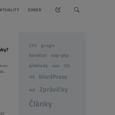
Hledat
KTUALITY
ZONER
CSS
google
nky?
korektor
oop-php
překlady
seo
SSL
ednom
lik
WordPress
UX
Zprávičky
wp
Články
elí