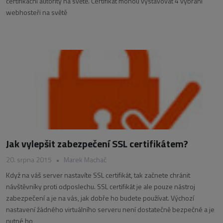
certifikační autority na světě. Certifikát mohou vystavovat 4 vybraní
webhosteři na světě
Jak vylepšit zabezpečení SSL certifikátem?
20. srpna 2015
•
Marek Machač
Když na váš server nastavíte SSL certifikát, tak začnete chránit
návštěvníky proti odposlechu. SSL certifikát je ale pouze nástroj
zabezpečení a je na vás, jak dobře ho budete používat. Výchozí
nastavení žádného virtuálního serveru není dostatečně bezpečné a je
nutné ho