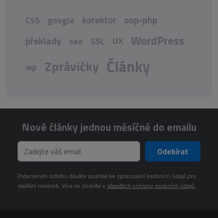
korektor
oop-php
CSS
google
WordPress
překlady
UX
seo
SSL
Články
Zprávičky
wp
Nové články jednou měsíčně do emailu
Odebírat
Potvrzením odběru dáváte souhlas ke zpracování osobních údajů pro
zasílání novinek. Více se dozvíte v
zásadách ochrany osobních údajů.