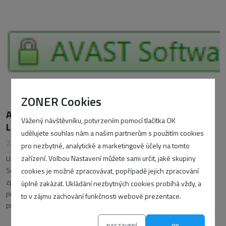
ZONER Cookies
Avast může sledovat zákazníky stejně jako
Vážený návštěvníku, potvrzením pomocí tlačítka OK
Lenovo. Vědí to uživatelé?
udělujete souhlas nám a našim partnerům s použitím cookies
2. března 2015
•
Marek Machač
pro nezbytné, analytické a marketingové účely na tomto
zařízení. Volbou Nastavení můžete sami určit, jaké skupiny
Určitě jste zaznamenali aféru výrobce počítačů Lenovo a programu
Superfish, který vlastním certifikátem četl důvěrná data uživatelů. Tato
cookies je možné zpracovávat, popřípadě jejich zpracování
zpráva obletěla celý internet. Společnost Lenovo se vyjádřila, že již
úplně zakázat. Ukládání nezbytných cookies probíhá vždy, a
projekt ukončila. Jsou již ale rizika pryč? Aktuálně byl objeven další
to v zájmu zachování funkčnosti webové prezentace.
problém
NASTAVENÍ
OK