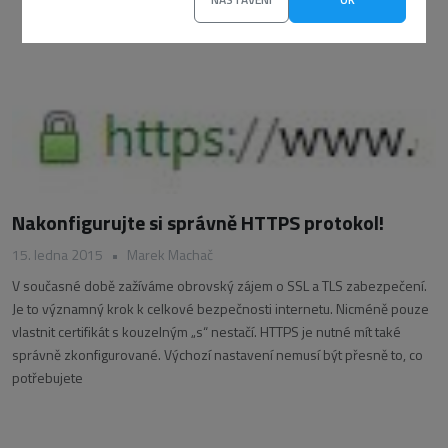
Nakonfigurujte si správně HTTPS protokol!
15. ledna 2015
•
Marek Machač
V současné době zažíváme obrovský zájem o SSL a TLS zabezpečení.
Je to významný krok k celkové bezpečnosti internetu. Nicméně pouze
vlastnit certifikát s kouzelným „s“ nestačí. HTTPS je nutné mít také
správně zkonfigurované. Výchozí nastavení nemusí být přesně to, co
potřebujete