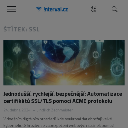
Menu
Hledat
ŠTÍTEK: SSL
Jednodušší, rychlejší, bezpečnější: Automatizace
certifikátů SSL/TLS pomocí ACME protokolu
24. dubna 2024
•
Jindřich Zechmeister
V dnešním digitálním prostředí, kde soukromí dat ohrožují velké
kybernetické hrozby, se zabezpečení webových stránek pomocí