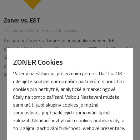
Zoner vs. EET
15. května 2017
•
Redakce Interval.cz
Ani nám v Zoner software se nevyhnulo zavedení EET.
V tomto článku vám popíšeme, jak jsme EET zaváděli, na jaké
překážky jsme přitom narazili a jak se nám je podařilo vyřešit.
ZONER Cookies
Zoner software tvoří řada interně více či méně oddělených
Vážený návštěvníku, potvrzením pomocí tlačítka OK
poboček, které se
udělujete souhlas nám a našim partnerům s použitím
cookies pro nezbytné, analytické a marketingové
účely na tomto zařízení. Volbou Nastavení můžete
sami určit, jaké skupiny cookies je možné
zpracovávat, popřípadě jejich zpracování úplně
zakázat. Ukládání nezbytných cookies probíhá vždy, a
to v zájmu zachování funkčnosti webové prezentace.