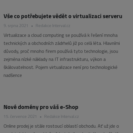
Vše co potřebujete vědět o virtualizaci serveru
9. srpna 2021
•
Redakce Interval.cz
Virtualizace a cloud computing se používá k řešení mnoha
technických a obchodních zádrhelů již po celá léta. Hlavními
důvody, proč mnoho firem používá tyto technologie, jsou
zejména nízké náklady na IT infrastrukturu, výkon a
škálovatelnost. Pojem virtualizace není pro technologické
nadšence
Nové domény pro váš e-Shop
15. července 2021
•
Redakce Interval.cz
Online prodej je stále rostoucí oblastí obchodu. Ať už jde o