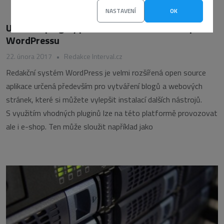
NASTAVENÍ
OK
Užitečné pluginy pro WooCommerce e-shop na
WordPressu
22. února 2017
•
Redakce Interval.cz
Redakční systém WordPress je velmi rozšířená open source
aplikace určená především pro vytváření blogů a webových
stránek, které si můžete vylepšit instalací dalších nástrojů.
S využitím vhodných pluginů lze na této platformě provozovat
ale i e-shop. Ten může sloužit například jako