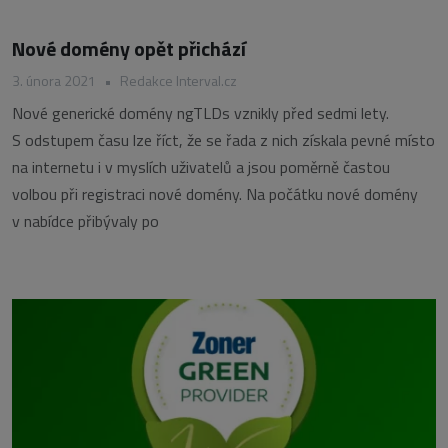
Nové domény opět přichází
3. února 2021
•
Redakce Interval.cz
Nové generické domény ngTLDs vznikly před sedmi lety.
S odstupem času lze říct, že se řada z nich získala pevné místo
na internetu i v myslích uživatelů a jsou poměrně častou
volbou při registraci nové domény. Na počátku nové domény
v nabídce přibývaly po