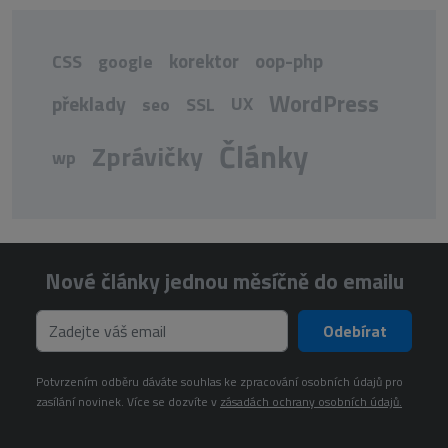
korektor
oop-php
CSS
google
WordPress
překlady
UX
seo
SSL
Články
Zprávičky
wp
Nové články jednou měsíčně do emailu
Odebírat
Potvrzením odběru dáváte souhlas ke zpracování osobních údajů pro
zasílání novinek. Více se dozvíte v
zásadách ochrany osobních údajů.