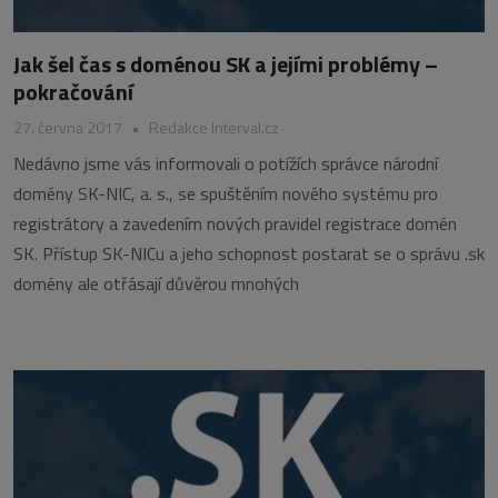
Jak šel čas s doménou SK a jejími problémy –
pokračování
27. června 2017
•
Redakce Interval.cz
Nedávno jsme vás informovali o potížích správce národní
domény SK-NIC, a. s., se spuštěním nového systému pro
registrátory a zavedením nových pravidel registrace domén
SK. Přístup SK-NICu a jeho schopnost postarat se o správu .sk
domény ale otřásají důvěrou mnohých