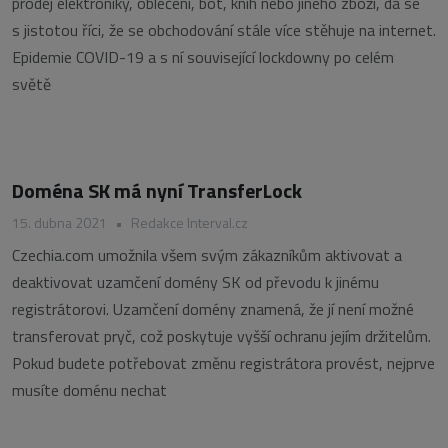
prodej elektroniky, oblečení, bot, knih nebo jiného zboží, dá se
s jistotou říci, že se obchodování stále více stěhuje na internet.
Epidemie COVID-19 a s ní související lockdowny po celém
světě
Doména SK má nyní TransferLock
15. dubna 2021
•
Redakce Interval.cz
Czechia.com umožnila všem svým zákazníkům aktivovat a
deaktivovat uzamčení domény SK od převodu k jinému
registrátorovi. Uzamčení domény znamená, že jí není možné
transferovat pryč, což poskytuje vyšší ochranu jejím držitelům.
Pokud budete potřebovat změnu registrátora provést, nejprve
musíte doménu nechat