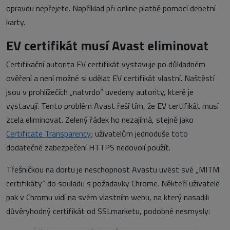
opravdu nepřejete. Například při online platbě pomocí debetní
karty.
EV certifikát musí Avast eliminovat
Certifikační autorita EV certifikát vystavuje po důkladném
ověření a není možné si udělat EV certifikát vlastní. Naštěstí
jsou v prohlížečích „natvrdo” uvedeny autority, které je
vystavují. Tento problém Avast řeší tím, že EV certifikát musí
zcela eliminovat. Zelený řádek ho nezajímá, stejně jako
Certificate Transparency
; uživatelům jednoduše toto
dodatečné zabezpečení HTTPS nedovolí použít.
Třešničkou na dortu je neschopnost Avastu uvést své „MITM
certifikáty“ do souladu s požadavky Chrome. Někteří uživatelé
pak v Chromu vidí na svém vlastním webu, na který nasadili
důvěryhodný certifikát od SSLmarketu, podobné nesmysly: