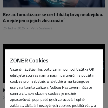
Bez automatizace se certifikáty brzy neobejdou.
A nejde jen o jejich zkracování
26. ledna 2026
•
Petra Sasínová
ZONER Cookies
Vážený návštěvníku, potvrzením pomocí tlačítka OK
udělujete souhlas nám a našim partnerům s použitím
cookies pro nezbytné, analytické a marketingové
účely na tomto zařízení. Volbou Nastavení můžete
Nenechte se zaskočit TLS certifikáty na 47 dní
sami určit, jaké skupiny cookies je možné
2. května 2025
•
Vojtěch Tomášek
zpracovávat, popřípadě jejich zpracování úplně
zakázat. Ukládání nezbytných cookies probíhá vždy, a