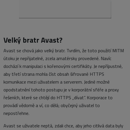
Velký bratr Avast?
Avast se chová jako velký bratr. Tvrdím, že toto použití MITM
útoku je nepřijatelné, zcela amatérsky provedené. Navíc
dochází k manipulaci s kořenovými certifikáty. Je nepřípustné,
aby třetí strana mohla číst obsah šifrované HTTPS
komunikace mezi uživatelem a serverem. Jediné možné
opodstatnění tohoto postupu je v korporátní sféře a proxy
řešeních, které se chtějí do HTTPS „dívat”. Korporace to
provádí vědomě a ví, co dělá; obyčejný uživatel to
nepostřehne.
Avast se uživatele neptá, zdali chce, aby jeho citlivá data byly