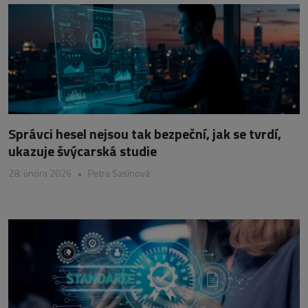
Správci hesel nejsou tak bezpeční, jak se tvrdí,
ukazuje švýcarská studie
28. února 2026
•
Petra Sasínová