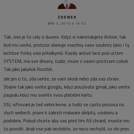
ZDENEK
BŘE 3, 2015 V 19:52
Tak, ono je to cely o duvere. Kdyz si nainstalujete Antivir, tak
bud mu verite, protoze skenuje vsechny vase soubory (ano i ty
lechtive fotky vasi pritelkyne). Kazdy antivir bezi pod uctem
SYSTEM, ma sve drivery, tudiz, muze s vasim pocitcem cokoli.
Tak jako jakykoli Rootkit.
Jde jen o to, zda verite, ze vam skodi nebo zda vas chrani.
Stejne tak jako verite googlu, kdyz pouzivate gmail, jako verite
paypalu kdyz mu sverite svou platebni kartu.
SSL sifrovani je ted velmi levne, a tudiz se casto pouziva na
zlych webech, prave k zakryti malware skriptu, souboru a
podobne. Pokud chcete aby vas pred tim AV chranil, musite mu
to povolit. Jinak nse pak nezlobte, ze neco nechytil, co slo pres