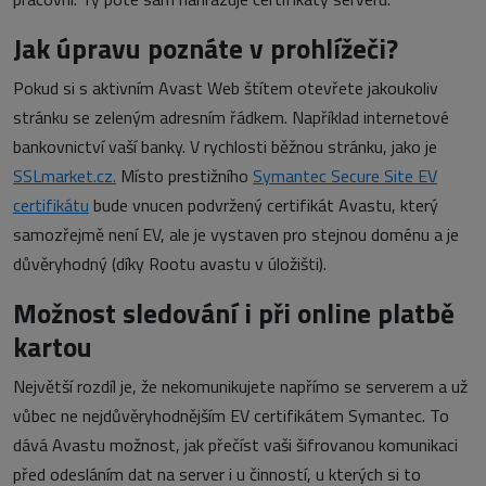
Jak úpravu poznáte v prohlížeči?
Pokud si s aktivním Avast Web štítem otevřete jakoukoliv
stránku se zeleným adresním řádkem. Například internetové
bankovnictví vaší banky. V rychlosti běžnou stránku, jako je
SSLmarket.cz.
Místo prestižního
Symantec Secure Site EV
certifikátu
bude vnucen podvržený certifikát Avastu, který
samozřejmě není EV, ale je vystaven pro stejnou doménu a je
důvěryhodný (díky Rootu avastu v úložišti).
Možnost sledování i při online platbě
kartou
Největší rozdíl je, že nekomunikujete napřímo se serverem a už
vůbec ne nejdůvěryhodnějším EV certifikátem Symantec. To
dává Avastu možnost, jak přečíst vaši šifrovanou komunikaci
před odesláním dat na server i u činností, u kterých si to