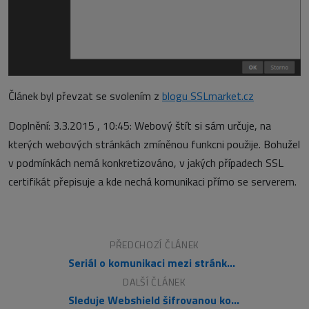
Článek byl převzat se svolením z
blogu SSLmarket.cz
Doplnění: 3.3.2015 , 10:45: Webový štít si sám určuje, na
kterých webových stránkách zmíněnou funkcni použije. Bohužel
v podmínkách nemá konkretizováno, v jakých případech SSL
certifikát přepisuje a kde nechá komunikaci přímo se serverem.
PŘEDCHOZÍ ČLÁNEK
Seriál o komunikaci mezi stránkou a serverem: 2.AJAX: CORS,polling
DALŠÍ ČLÁNEK
Sleduje Webshield šifrovanou komunikaci? Máme vyjádření Avastu!