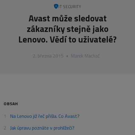
IT SECURITY
Avast může sledovat
zákazníky stejně jako
Lenovo. Vědí to uživatelé?
2. března 2015
•
Marek Machač
OBSAH
Na Lenovo již řeč přišla. Co Avast?
Jak úpravu poznáte v prohlížeči?