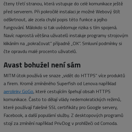
čteny třetí stranou, která vstupuje do celé komunikace ještě
před serverem. Při pokročilé instalaci je možné Webový štít
odškrtnout, ale zcela chybí popis této funkce a jejího
fungování. Málokdo si tak uvědomuje rizika s tím spojená.
Navíc naprostá většina uživatelů instaluje programy strojovým
klikáním na „pokračovat“ případně „OK“. Smluvní podmínky si
čte opravdu malé procento uživatelů.
Avast bohužel není sám
MITM útok používá ve snaze „vidět do HTTPS” více produktů
a firem. Kromě zmíněného Superfish od Lenova například
aerolinky GoGo
, které cestujícím špehují obsah HTTPS
komunikace. Často to dělají vlády nedemokratických režimů,
které používají falešné SSL certifikáty pro Google servery,
Facebook, a další populární služby. Z desktopových programů
stojí za zmínění například PrivDog v prohlížeči od Comoda.