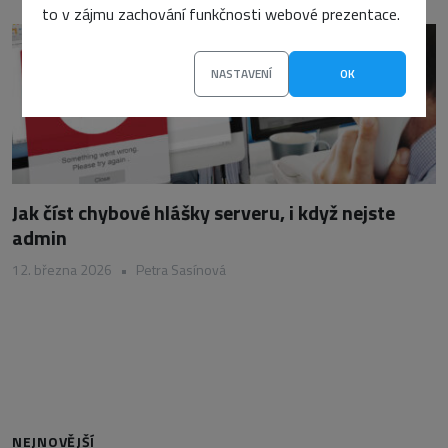
to v zájmu zachování funkčnosti webové prezentace.
NASTAVENÍ
OK
Jak číst chybové hlášky serveru, i když nejste
admin
12. března 2026
•
Petra Sasínová
NEJNOVĚJŠÍ