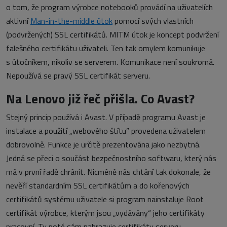
o tom, že program výrobce notebooků provádí na uživatelích
aktivní
Man-in-the-middle útok
pomocí svých vlastních
(podvržených) SSL certifikátů. MITM útok je koncept podvržení
falešného certifikátu uživateli. Ten tak omylem komunikuje
s útočníkem, nikoliv se serverem. Komunikace není soukromá.
Nepoužívá se pravý SSL certifikát serveru.
Na Lenovo již řeč přišla. Co Avast?
Stejný princip používá i Avast. V případě programu Avast je
instalace a použití „webového štítu” provedena uživatelem
dobrovolně. Funkce je určitě prezentována jako nezbytná.
Jedná se přeci o součást bezpečnostního softwaru, který nás
má v první řadě chránit. Nicméně nás chtání tak dokonale, že
nevěří standardním SSL certifikátům a do kořenových
certifikátů systému uživatele si program nainstaluje Root
certifikát výrobce, kterým jsou „vydávány“ jeho certifikáty
pracovní. Ty poté sám nahrazuje certifikáty serveru.