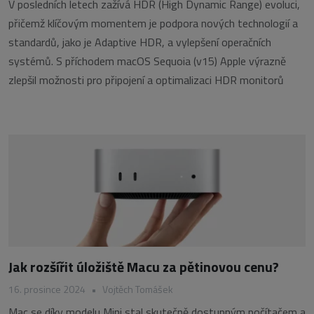
V posledních letech zažívá HDR (High Dynamic Range) evoluci,
přičemž klíčovým momentem je podpora nových technologií a
standardů, jako je Adaptive HDR, a vylepšení operačních
systémů. S příchodem macOS Sequoia (v15) Apple výrazně
zlepšil možnosti pro připojení a optimalizaci HDR monitorů
Jak rozšířit úložiště Macu za pětinovou cenu?
16. prosince 2024
•
Vojtěch Tomášek
Mac se díky modelu Mini stal skutečně dostupným počítačem a