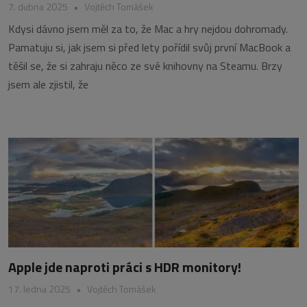
7. dubna 2025
•
Vojtěch Tomášek
Kdysi dávno jsem měl za to, že Mac a hry nejdou dohromady.
Pamatuju si, jak jsem si před lety pořídil svůj první MacBook a
těšil se, že si zahraju něco ze své knihovny na Steamu. Brzy
jsem ale zjistil, že
Apple jde naproti práci s HDR monitory!
17. ledna 2025
•
Vojtěch Tomášek