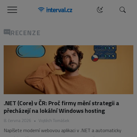
Menu
Hledat
RECENZE
.NET (Core) v ČR: Proč firmy mění strategii a
přecházejí na lokální Windows hosting
8. června 2026
•
Vojtěch Tomášek
Napíšete moderní webovou aplikaci v .NET a automaticky