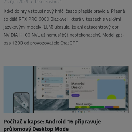
21. října 2025
•
Petra Sasínová
Když do hry vstoupí nový hráč, často přepíše pravidla. Přesně
to dělá RTX PRO 6000 Blackwell, která v testech s velkými
jazykovými modely (LLM) ukazuje, že ani datacentrový obr
NVIDIA H100 NVL už nemusí být nepřekonatelný. Model gpt-
oss 120B od provozovatele ChatGPT
Počítač v kapse: Android 16 připravuje
průlomový Desktop Mode