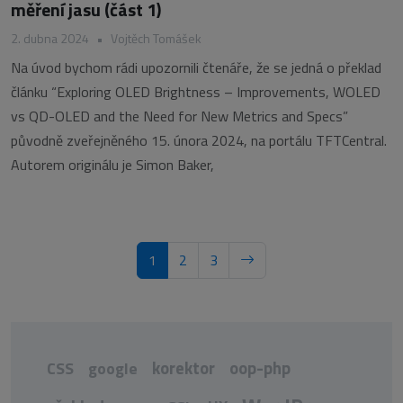
měření jasu (část 1)
2. dubna 2024
•
Vojtěch Tomášek
Na úvod bychom rádi upozornili čtenáře, že se jedná o překlad
článku “Exploring OLED Brightness – Improvements, WOLED
vs QD-OLED and the Need for New Metrics and Specs”
původně zveřejněného 15. února 2024, na portálu TFTCentral.
Autorem originálu je Simon Baker,
1
2
3
korektor
oop-php
CSS
google