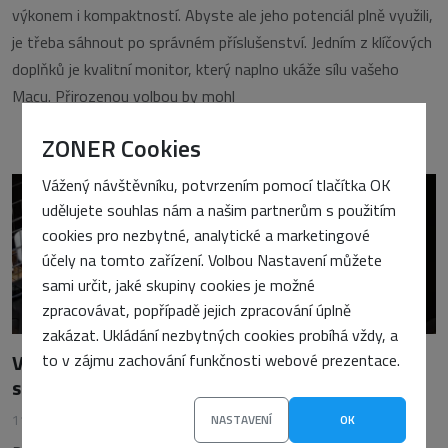
výkonem i kompaktností. Abyste ale jeho potenciál plně využili,
je třeba sáhnout po správném příslušenství. Jedním z klíčových
doplňků je kvalitní monitor, který naplno ukáže sílu vašeho
Macu. Přirozenou volbou by mohl
ZONER Cookies
Vážený návštěvníku, potvrzením pomocí tlačítka OK
udělujete souhlas nám a našim partnerům s použitím
cookies pro nezbytné, analytické a marketingové
účely na tomto zařízení. Volbou Nastavení můžete
sami určit, jaké skupiny cookies je možné
zpracovávat, popřípadě jejich zpracování úplně
zakázat. Ukládání nezbytných cookies probíhá vždy, a
Výkonný a kompaktní: ASOME Max Studio
to v zájmu zachování funkčnosti webové prezentace.
s výjimečným poměrem cena/výkon
11. listopadu 2024
•
Vojtěch Tomášek
NASTAVENÍ
OK