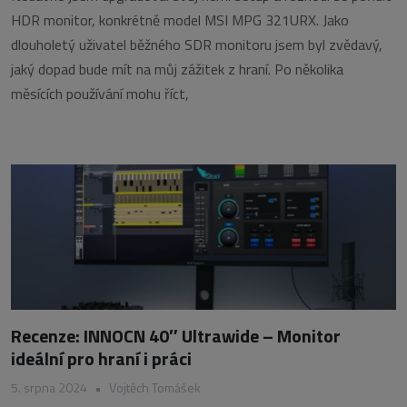
HDR monitor, konkrétně model MSI MPG 321URX. Jako
dlouholetý uživatel běžného SDR monitoru jsem byl zvědavý,
jaký dopad bude mít na můj zážitek z hraní. Po několika
měsících používání mohu říct,
Recenze: INNOCN 40″ Ultrawide – Monitor
ideální pro hraní i práci
5. srpna 2024
•
Vojtěch Tomášek