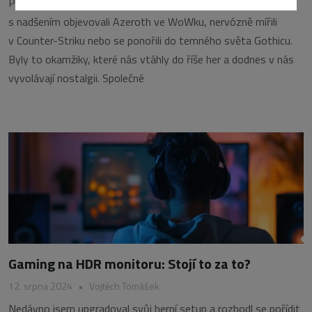
Pamatujete si své první kroky ve světě her? Možná jste
s nadšením objevovali Azeroth ve WoWku, nervózně mířili
v Counter-Striku nebo se ponořili do temného světa Gothicu.
Byly to okamžiky, které nás vtáhly do říše her a dodnes v nás
vyvolávají nostalgii. Společné
Gaming na HDR monitoru: Stojí to za to?
12. srpna 2024
•
Vojtěch Tomášek
Nedávno jsem upgradoval svůj herní setup a rozhodl se pořídit