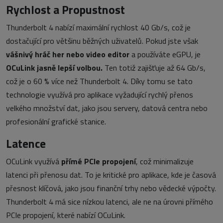
Rychlost a Propustnost
Thunderbolt 4 nabízí maximální rychlost 40 Gb/s, což je
dostačující pro většinu běžných uživatelů. Pokud jste však
vášnivý hráč her nebo video editor
a používáte eGPU, je
OCuLink jasně lepší volbou.
Ten totiž zajišťuje až 64 Gb/s,
což je o 60 % více než Thunderbolt 4. Díky tomu se tato
technologie využívá pro aplikace vyžadující rychlý přenos
velkého množství dat, jako jsou servery, datová centra nebo
profesionální grafické stanice.
Latence
OCuLink využívá
přímé PCIe propojení
, což minimalizuje
latenci při přenosu dat. To je kritické pro aplikace, kde je časová
přesnost klíčová, jako jsou finanční trhy nebo vědecké výpočty.
Thunderbolt 4 má sice nízkou latenci, ale ne na úrovni přímého
PCIe propojení, které nabízí OCuLink.