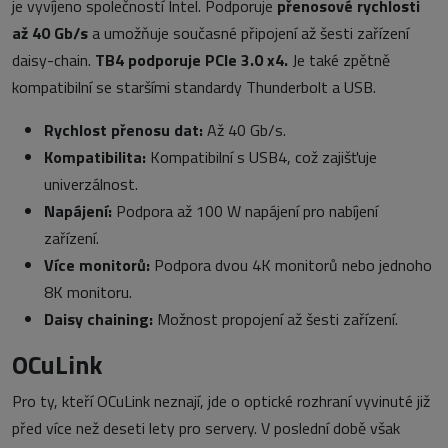
je vyvíjeno společností Intel. Podporuje
přenosové rychlosti
až 40 Gb/s
a umožňuje současné připojení až šesti zařízení
daisy-chain.
TB4 podporuje PCIe 3.0 x4.
Je také zpětně
kompatibilní se staršími standardy Thunderbolt a USB.
Rychlost přenosu dat:
Až 40 Gb/s.
Kompatibilita:
Kompatibilní s USB4, což zajišťuje
univerzálnost.
Napájení:
Podpora až 100 W napájení pro nabíjení
zařízení.
Více monitorů:
Podpora dvou 4K monitorů nebo jednoho
8K monitoru.
Daisy chaining:
Možnost propojení až šesti zařízení.
OCuLink
Pro ty, kteří OCuLink neznají, jde o optické rozhraní vyvinuté již
před více než deseti lety pro servery. V poslední době však