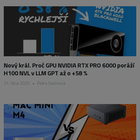
Nový král. Proč GPU NVIDIA RTX PRO 6000 poráží
H100 NVL v LLM GPT až o +58 %
21. října 2025
•
Petra Sasínová