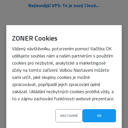
Nejlevnější VPS: To je nový Cloud Server Mini od ZonerCloud
ZONER Cookies
Vážený návštěvníku, potvrzením pomocí tlačítka OK
udělujete souhlas nám a našim partnerům s použitím
cookies pro nezbytné, analytické a marketingové
účely na tomto zařízení. Volbou Nastavení můžete
sami určit, jaké skupiny cookies je možné
zpracovávat, popřípadě jejich zpracování úplně
Vojtěch Tomášek
zakázat. Ukládání nezbytných cookies probíhá vždy, a
Jsem redaktor se zájmem o technologie, grafický
to v zájmu zachování funkčnosti webové prezentace.
design a IT. Je pro mě klíčová zpětná vazba a podněty
od čtenářů. Chci tak tvořit obsah, který nejen informuje,
NASTAVENÍ
OK
ale také inspiruje a obohacuje. Od dokončení vysoké
školy se věnuji převážně grafice a IT. Když zrovna