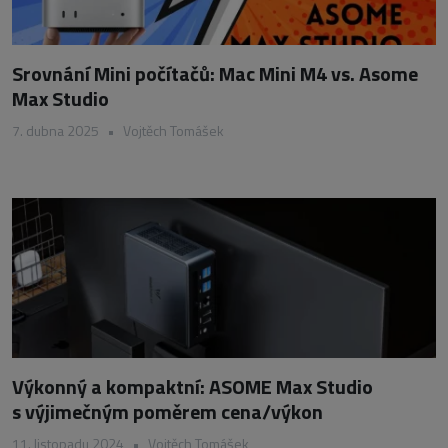
Srovnání Mini počítačů: Mac Mini M4 vs. Asome
Max Studio
7. dubna 2025
•
Vojtěch Tomášek
Výkonný a kompaktní: ASOME Max Studio
s výjimečným poměrem cena/výkon
11. listopadu 2024
•
Vojtěch Tomášek