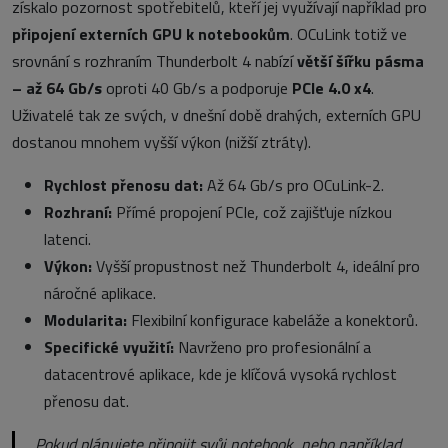
získalo pozornost spotřebitelů, kteří jej využívají například pro
připojení externích GPU k notebookům
. OCuLink totiž ve
srovnání s rozhraním Thunderbolt 4 nabízí
větší šířku pásma
– až 64 Gb/s
oproti 40 Gb/s a podporuje
PCIe 4.0 x4
.
Uživatelé tak ze svých, v dnešní době drahých, externích GPU
dostanou mnohem vyšší výkon (nižší ztráty).
Rychlost přenosu dat:
Až 64 Gb/s pro OCuLink-2.
Rozhraní:
Přímé propojení PCIe, což zajišťuje nízkou
latenci.
Výkon:
Vyšší propustnost než Thunderbolt 4, ideální pro
náročné aplikace.
Modularita:
Flexibilní konfigurace kabeláže a konektorů.
Specifické využití:
Navrženo pro profesionální a
datacentrové aplikace, kde je klíčová vysoká rychlost
přenosu dat.
Pokud plánujete připojit svůj notebook, nebo například