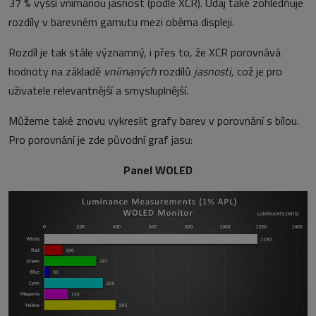
37 % vyšší vnímanou jasnost (podle XCR). Údaj také zohledňuje
rozdíly v barevném gamutu mezi oběma displeji.
Rozdíl je tak stále významný, i přes to, že XCR porovnává
hodnoty na základě
vnímaných
rozdílů
jasnosti,
což je pro
uživatele relevantnější a smysluplnější.
Můžeme také znovu vykreslit grafy barev v porovnání s bílou.
Pro porovnání je zde původní graf jasu:
Panel WOLED