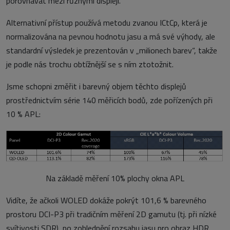
porovnávat mezi různými displeji.
Alternativní přístup používá metodu zvanou ICtCp, která je
normalizována na pevnou hodnotu jasu a má své výhody, ale
standardní výsledek je prezentován v „milionech barev“, takže
je podle nás trochu obtížnější se s ním ztotožnit.
Jsme schopni změřit i barevný objem těchto displejů
prostřednictvím série 140 měřicích bodů, zde pořízených při
10 % APL:
Na základě měření 10% plochy okna APL
Vidíte, že ačkoli WOLED dokáže pokrýt 101,6 % barevného
prostoru DCI-P3 při tradičním měření 2D gamutu (tj. při nízké
svítivosti SDR), po zohlednění rozsahu jasu pro obraz HDR