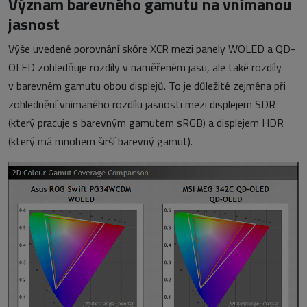
Význam barevného gamutu na vnímanou
jasnost
Výše uvedené porovnání skóre XCR mezi panely WOLED a QD-
OLED zohledňuje rozdíly v naměřeném jasu, ale také rozdíly
v barevném gamutu obou displejů. To je důležité zejména při
zohlednění vnímaného rozdílu jasnosti mezi displejem SDR
(který pracuje s barevným gamutem sRGB) a displejem HDR
(který má mnohem širší barevný gamut).