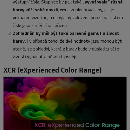
výstupní čísla. Stupnice by pak také
„vyvažovala“ různé
barvy vůči sobě navzájem
a zohledňovala by, jak je
vnímáme vizuálně, a nebyla by založena pouze na čistém
čísle jasu z měřicího zařízení.
Zohledněn by měl být také barevný gamut a živost
barev.
I v případě toho, že dvě hodnoty jasu mohou být
stejné, se zohlední, která z barev bude v důsledku této
živosti vypadat a působit jasněji.
XCR (eXperienced Color Range)