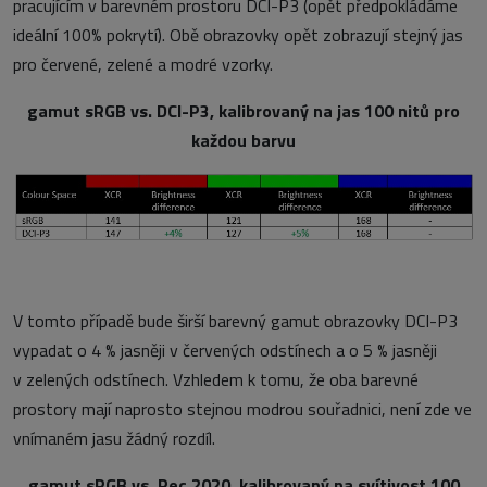
pracujícím v barevném prostoru DCI-P3 (opět předpokládáme
ideální 100% pokrytí). Obě obrazovky opět zobrazují stejný jas
pro červené, zelené a modré vzorky.
gamut sRGB vs. DCI-P3, kalibrovaný na jas 100 nitů pro
každou barvu
V tomto případě bude širší barevný gamut obrazovky DCI-P3
vypadat o 4 % jasněji v červených odstínech a o 5 % jasněji
v zelených odstínech. Vzhledem k tomu, že oba barevné
prostory mají naprosto stejnou modrou souřadnici, není zde ve
vnímaném jasu žádný rozdíl.
gamut sRGB vs. Rec.2020, kalibrovaný na svítivost 100