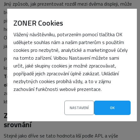
Jiný způsob, jak prezentovat rozdíl mezi dvěma displeji, může
být například v podobě skládaného grafu, kde spodní část
představuje skóre XCR pro barvy RGBCMY na panelu WOLED a
ZONER Cookies
horní část zahrnuje dodatečnou plochu pokrytou na panelu QD-
Vážený návštěvníku, potvrzením pomocí tlačítka OK
OLED. Procentuální údaje pak potvrzují, o kolik vyšší je vnímaná
udělujete souhlas nám a našim partnerům s použitím
jasnost na panelu QD-OLED pro každou barvu.
cookies pro nezbytné, analytické a marketingové účely
na tomto zařízení. Volbou Nastavení můžete sami
Při porovnávání dvou displejů může být velmi užitečná
určit, jaké skupiny cookies je možné zpracovávat,
kombinace měření jasu barev a následného výpočtu skóre XCR.
popřípadě jejich zpracování úplně zakázat. Ukládání
To představuje komplexní údaj o celkové jasnosti
nezbytných cookies probíhá vždy, a to v zájmu
obrazovky
při skutečném používání, a ne pouze při
zachování funkčnosti webové prezentace.
zobrazování bílé barvy. Zároveň poskytuje srovnávací údaje,
které se vztahují k rozdílům ve vnímání jasu v reálném světě.
NASTAVENÍ
OK
Zohlednění různých APL a spravedlivé
srovnání
Stejně jako dříve se tato hodnota liší podle APL a výše