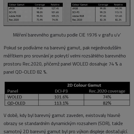
Měření barevného gamutu podle CIE 1976 v grafu u’v‘
Pokud se podíváme na barevný gamut, pak nejjednodušším
měřítkem pro srovnání je pokrytí velmi rozsáhlého barevného
prostoru Rec.2020, přičemž panel WOLED dosahuje 74 % a
panel QD-OLED 82 %.
V době, kdy byl barevný gamut zaveden, existovaly hlavně
obrazy se standardním dynamickým rozsahem (SDR), takže
samotný 2D barevný gamut byl pro výkon displeje dostačující.