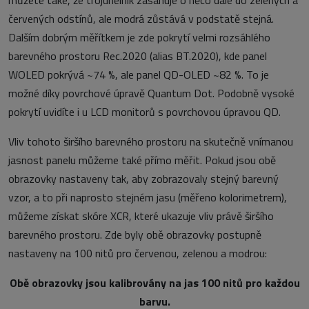
můžete také, že trojúhelník zasahuje o něco dále do zelených a
červených odstínů, ale modrá zůstává v podstatě stejná.
Dalším dobrým měřítkem je zde pokrytí velmi rozsáhlého
barevného prostoru Rec.2020 (alias BT.2020), kde panel
WOLED pokrývá ~74 %, ale panel QD-OLED ~82 %. To je
možné díky povrchové úpravě Quantum Dot. Podobně vysoké
pokrytí uvidíte i u LCD monitorů s povrchovou úpravou QD.
Vliv tohoto širšího barevného prostoru na skutečně vnímanou
jasnost panelu můžeme také přímo měřit. Pokud jsou obě
obrazovky nastaveny tak, aby zobrazovaly stejný barevný
vzor, a to při naprosto stejném jasu (měřeno kolorimetrem),
můžeme získat skóre XCR, které ukazuje vliv právě širšího
barevného prostoru. Zde byly obě obrazovky postupně
nastaveny na 100 nitů pro červenou, zelenou a modrou:
Obě obrazovky jsou kalibrovány na jas 100 nitů pro každou
barvu.