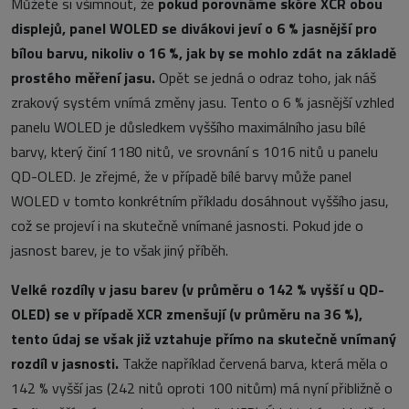
Můžete si všimnout, že
pokud porovnáme skóre XCR obou
displejů, panel WOLED se divákovi jeví o 6 % jasnější pro
bílou barvu, nikoliv o 16 %, jak by se mohlo zdát na základě
prostého měření jasu.
Opět se jedná o odraz toho, jak náš
zrakový systém vnímá změny jasu. Tento o 6 % jasnější vzhled
panelu WOLED je důsledkem vyššího maximálního jasu bílé
barvy, který činí 1180 nitů, ve srovnání s 1016 nitů u panelu
QD-OLED. Je zřejmé, že v případě bílé barvy může panel
WOLED v tomto konkrétním příkladu dosáhnout vyššího jasu,
což se projeví i na skutečně vnímané jasnosti. Pokud jde o
jasnost barev, je to však jiný příběh.
Velké rozdíly v jasu barev (v průměru o 142 % vyšší u QD-
OLED) se v případě XCR zmenšují (v průměru na 36 %),
tento údaj se však již vztahuje přímo na skutečně vnímaný
rozdíl v jasnosti.
Takže například červená barva, která měla o
142 % vyšší jas (242 nitů oproti 100 nitům) má nyní přibližně o