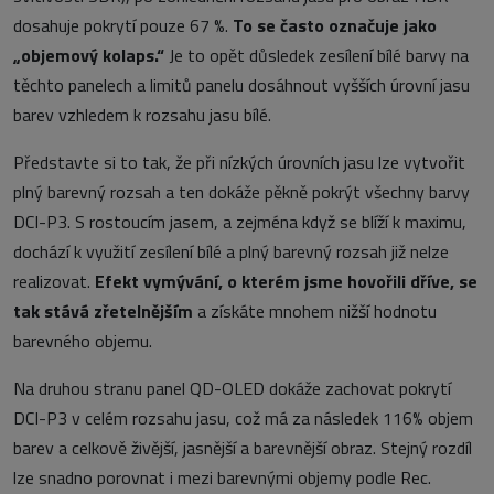
dosahuje pokrytí pouze 67 %.
To se často označuje jako
„objemový kolaps.“
Je to opět důsledek zesílení bílé barvy na
těchto panelech a limitů panelu dosáhnout vyšších úrovní jasu
barev vzhledem k rozsahu jasu bílé.
Představte si to tak, že při nízkých úrovních jasu lze vytvořit
plný barevný rozsah a ten dokáže pěkně pokrýt všechny barvy
DCI-P3. S rostoucím jasem, a zejména když se blíží k maximu,
dochází k využití zesílení bílé a plný barevný rozsah již nelze
realizovat.
Efekt vymývání, o kterém jsme hovořili dříve, se
tak stává zřetelnějším
a získáte mnohem nižší hodnotu
barevného objemu.
Na druhou stranu panel QD-OLED dokáže zachovat pokrytí
DCI-P3 v celém rozsahu jasu, což má za následek 116% objem
barev a celkově živější, jasnější a barevnější obraz. Stejný rozdíl
lze snadno porovnat i mezi barevnými objemy podle Rec.