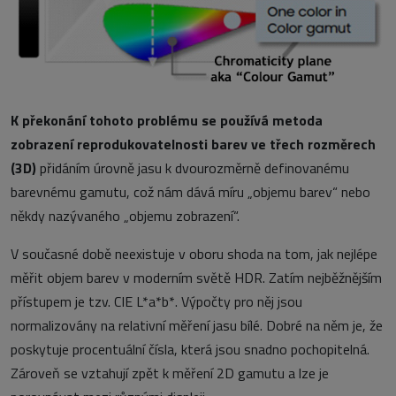
K překonání tohoto problému se používá metoda
zobrazení reprodukovatelnosti barev ve třech rozměrech
(3D)
přidáním úrovně jasu k dvourozměrně definovanému
barevnému gamutu, což nám dává míru „objemu barev“ nebo
někdy nazývaného „objemu zobrazení“.
V současné době neexistuje v oboru shoda na tom, jak nejlépe
měřit objem barev v moderním světě HDR. Zatím nejběžnějším
přístupem je tzv. CIE L*a*b*. Výpočty pro něj jsou
normalizovány na relativní měření jasu bílé. Dobré na něm je, že
poskytuje procentuální čísla, která jsou snadno pochopitelná.
Zároveň se vztahují zpět k měření 2D gamutu a lze je