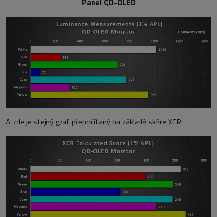
Panel QD-OLED
A zde je stejný graf přepočítaný na základě skóre XCR: