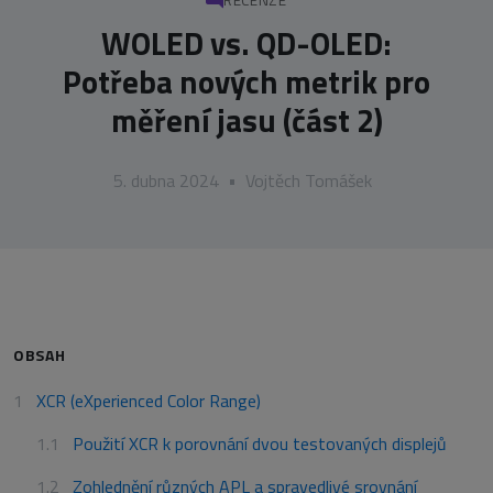
RECENZE
WOLED vs. QD-OLED:
Potřeba nových metrik pro
měření jasu (část 2)
5. dubna 2024
•
Vojtěch Tomášek
OBSAH
XCR (eXperienced Color Range)
Použití XCR k porovnání dvou testovaných displejů
Zohlednění různých APL a spravedlivé srovnání