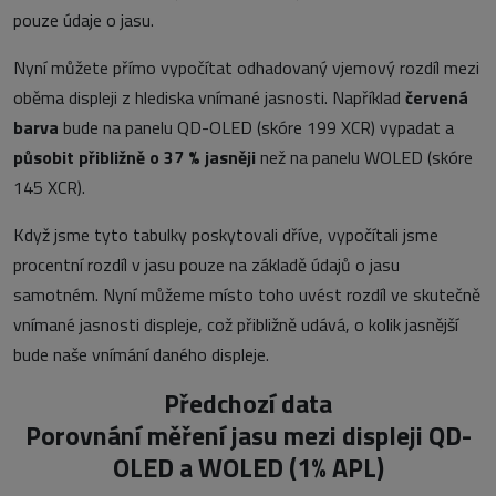
pouze údaje o jasu.
Nyní můžete přímo vypočítat odhadovaný vjemový rozdíl mezi
oběma displeji z hlediska vnímané jasnosti. Například
červená
barva
bude na panelu QD-OLED (skóre 199 XCR) vypadat a
působit přibližně o 37 % jasněji
než na panelu WOLED (skóre
145 XCR).
Když jsme tyto tabulky poskytovali dříve, vypočítali jsme
procentní rozdíl v jasu pouze na základě údajů o jasu
samotném. Nyní můžeme místo toho uvést rozdíl ve skutečně
vnímané jasnosti displeje, což přibližně udává, o kolik jasnější
bude naše vnímání daného displeje.
Předchozí data
Porovnání měření jasu mezi displeji QD-
OLED a WOLED (1% APL)