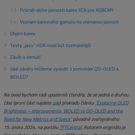
Průměr skóre jasnosti barev XCR pro RGBCMY
Význam barevného gamutu na vnímanou jasnost
Objem barev
Testy „jasu“ HDR musí být rozmanitější
Závěr a shrnutí
Jaké závěry můžeme vyvodit z porovnání QD-OLED a
WOLED?
Na úvod bychom rádi upozornili čtenáře, že se jedná o druhou
část (první část najdete
zde
) překladu článku
“Exploring OLED
Brightness – Improvements, WOLED vs QD-OLED and the
Need for New Metrics and Specs”
původně zveřejněného
15. února 2024, na portálu
TFTCentral
. Autorem originálu je