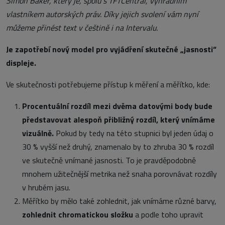
Simon Baker, který je, spolu s TFTCentral, výhradním
vlastníkem autorských práv. Díky jejich svolení vám nyní
můžeme přinést text v češtině i na Intervalu.
Je zapotřebí nový model pro vyjádření skutečné „jasnosti“
displeje.
Ve skutečnosti potřebujeme přístup k měření a měřítko, kde:
Procentuální rozdíl mezi dvěma datovými body bude
představovat alespoň přibližný rozdíl, který vnímáme
vizuálně.
Pokud by tedy na této stupnici byl jeden údaj o
30 % vyšší než druhý, znamenalo by to zhruba 30 % rozdíl
ve skutečně vnímané jasnosti. To je pravděpodobně
mnohem užitečnější metrika než snaha porovnávat rozdíly
v hrubém jasu.
Měřítko by mělo také zohlednit, jak vnímáme různé barvy,
zohlednit chromatickou složku
a podle toho upravit