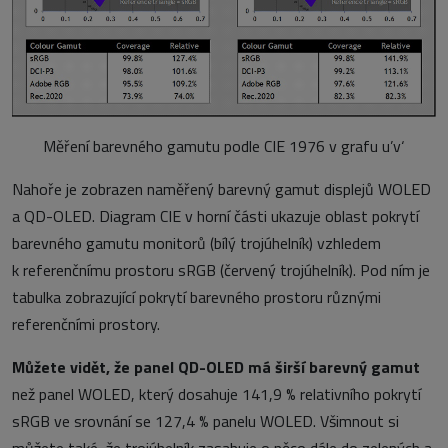
Měření barevného gamutu podle CIE 1976 v grafu u’v‘
Nahoře je zobrazen naměřený barevný gamut displejů WOLED
a QD-OLED. Diagram CIE v horní části ukazuje oblast pokrytí
barevného gamutu monitorů (bílý trojúhelník) vzhledem
k referenčnímu prostoru sRGB (červený trojúhelník). Pod ním je
tabulka zobrazující pokrytí barevného prostoru různými
referenčními prostory.
Můžete vidět, že panel QD-OLED má širší barevný gamut
než panel WOLED, který dosahuje 141,9 % relativního pokrytí
sRGB ve srovnání se 127,4 % panelu WOLED. Všimnout si