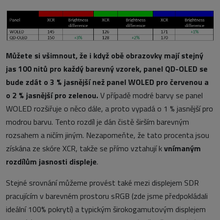
Můžete si všimnout, že i když obě obrazovky mají stejný
jas 100 nitů pro každý barevný vzorek, panel QD-OLED se
bude zdát o 3 % jasnější než panel WOLED pro červenou a
o 2 % jasnější pro zelenou.
V případě modré barvy se panel
WOLED rozšiřuje o něco dále, a proto vypadá o 1 % jasnější pro
modrou barvu. Tento rozdíl je dán čistě širším barevným
rozsahem a ničím jiným. Nezapomeňte, že tato procenta jsou
získána ze skóre XCR, takže se přímo vztahují k
vnímaným
rozdílům jasnosti displeje
.
Stejné srovnání můžeme provést také mezi displejem SDR
pracujícím v barevném prostoru sRGB (zde jsme předpokládali
ideální 100% pokrytí) a typickým širokogamutovým displejem