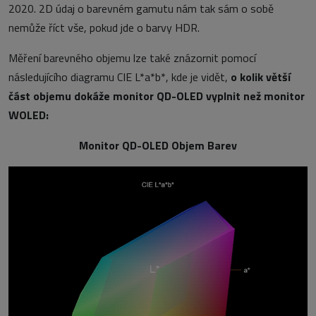
2020. 2D údaj o barevném gamutu nám tak sám o sobě
nemůže říct vše, pokud jde o barvy HDR.
Měření barevného objemu lze také znázornit pomocí
následujícího diagramu CIE L*a*b*, kde je vidět,
o kolik větší
část objemu dokáže monitor QD-OLED vyplnit než monitor
WOLED:
Monitor QD-OLED Objem Barev