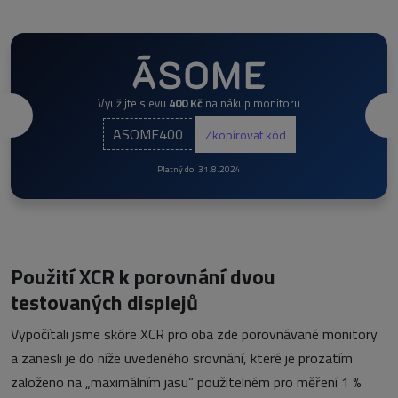
Využijte slevu
400 Kč
na nákup monitoru
ASOME400
Zkopírovat kód
Platný do: 31.8.2024
Použití XCR k porovnání dvou
testovaných displejů
Vypočítali jsme skóre XCR pro oba zde porovnávané monitory
a zanesli je do níže uvedeného srovnání, které je prozatím
založeno na „maximálním jasu“ použitelném pro měření 1 %