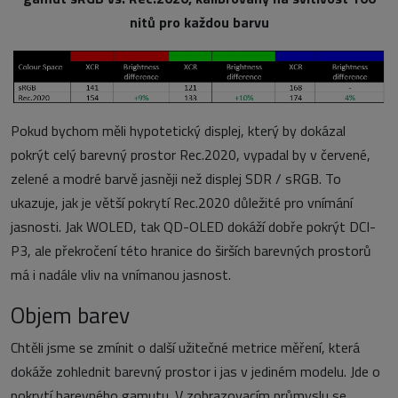
nitů pro každou barvu
Pokud bychom měli hypotetický displej, který by dokázal
pokrýt celý barevný prostor Rec.2020, vypadal by v červené,
zelené a modré barvě jasněji než displej SDR / sRGB. To
ukazuje, jak je větší pokrytí Rec.2020 důležité pro vnímání
jasnosti. Jak WOLED, tak QD-OLED dokáží dobře pokrýt DCI-
P3, ale překročení této hranice do širších barevných prostorů
má i nadále vliv na vnímanou jasnost.
Objem barev
Chtěli jsme se zmínit o další užitečné metrice měření, která
dokáže zohlednit barevný prostor i jas v jediném modelu. Jde o
pokrytí barevného gamutu. V zobrazovacím průmyslu se