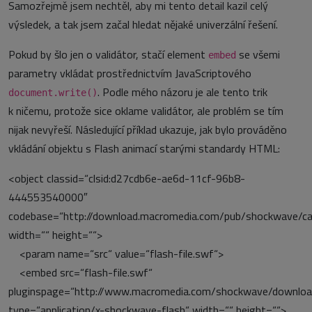
Samozřejmě jsem nechtěl, aby mi tento detail kazil celý
výsledek, a tak jsem začal hledat nějaké univerzální řešení.
Pokud by šlo jen o validátor, stačí element
se všemi
embed
parametry vkládat prostřednictvím JavaScriptového
. Podle mého názoru je ale tento trik
document.write()
k ničemu, protože sice oklame validátor, ale problém se tím
nijak nevyřeší. Následující příklad ukazuje, jak bylo prováděno
vkládání objektu s Flash animací starými standardy HTML:
<object classid=“clsid:d27cdb6e-ae6d-11cf-96b8-
444553540000″
codebase=“http://download.macromedia.com/pub/shockwave/cab
width=““ height=““>
<param name=“src“ value=“flash-file.swf“>
<embed src=“flash-file.swf“
pluginspage=“http://www.macromedia.com/shockwave/downloa
type=“application/x-shockwave-flash“ width=““ height=““>