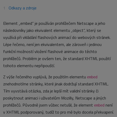
Odkazy a zdroje
Element „embed“ je používán prohlížečem Netscape a jeho
následovníky jako ekvivalent elementu „object“, který se
využívá při vkládání flashových animací do webových stránek.
Lépe řečeno, není jen ekvivalentem, ale zároveň i jedinou
funkční možností vložení flashové animace do těchto
prohlížečů. Problém je ovšem ten, že standard XHTML použití
tohoto elementu nepřipouští.
Z výše řečeného vyplývá, že použitím elementu
embed
znehodnotíme stránky, které jinak dodržují standard XHTML.
Tím vyvstává otázka, zda je lepší mít validní stránky či
poskytnout animaci i uživatelům Mozilly, Netscape a jiných
prohlížečů. Původně jsem vůbec netušil, že element
není
embed
v XHTML podporovaný, tudíž to pro mě bylo docela překvapení.