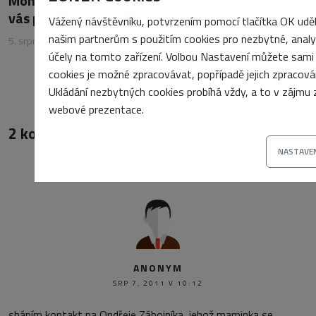
Monitoring serverů: Jaké metriky sledovat, aby
vás problémy nepřekvapily
Vážený návštěvníku, potvrzením pomocí tlačítka OK udě
našim partnerům s použitím cookies pro nezbytné, analy
5. srpna 2026
•
Petra Sasínová
účely na tomto zařízení. Volbou Nastavení můžete sami u
cookies je možné zpracovávat, popřípadě jejich zpracová
Ukládání nezbytných cookies probíhá vždy, a to v zájmu
webové prezentace.
2 komentářů
NASTAVEN
ANONYM
SRP 7, 2011 V 10:12
sháním kontakt na Ondřeje Zábojníka, jehož maminka se