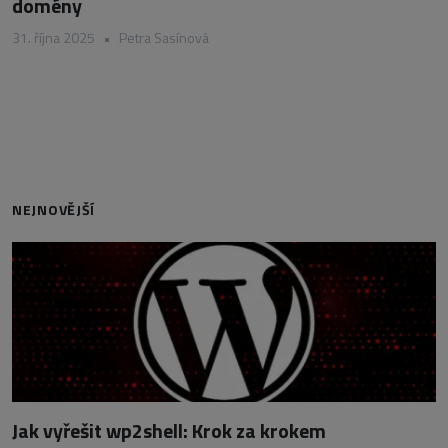
domény
31. října 2025
•
Petra Sasínová
NEJNOVĚJŠÍ
Jak vyřešit wp2shell: Krok za krokem