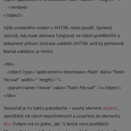
</embed>
</object>
Výše uvedeného ovšem v XHTML nelze použít. Správný
způsob, kdy bude animace fungovat ve všech prohlížečích a
dokument přitom zůstane validním XHTML aniž by primitivně
klamal validátor, je tento:
<div>
<object type=“application/x-shockwave-flash“ data=“flash-
file.swf“ width=““ height=““>
<param name=“movie“ value=“flash-file.swf“ /></object>
</div>
Skutečně je to takto jednoduché – pouhý element
,
object
oproštěný od všech nepotřebností a uzavřený do elementu
. Ovšem má to jedno „ale“. V šesté verzi prohlížeče
div