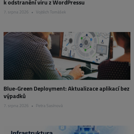
k odstranění viru z WordPressu
7. srpna 2026
•
Vojtěch Tomášek
Blue-Green Deployment: Aktualizace aplikací bez
výpadků
7. srpna 2026
•
Petra Sasínová