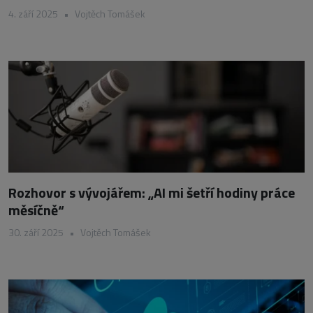
4. září 2025
•
Vojtěch Tomášek
Rozhovor s vývojářem: „AI mi šetří hodiny práce
měsíčně“
30. září 2025
•
Vojtěch Tomášek