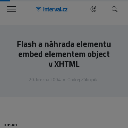
Menu
Hledat
Flash a náhrada elementu
embed elementem object
v XHTML
20. března 2004
•
Ondřej Zábojník
OBSAH