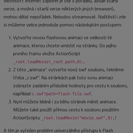
Microsoft Internet Explorer je vše v pořádku, avšak starší
verze, a možná i starší verze některých jiných browserů,
mohou dělat nepořádek. Nebudou streamovat. Naštěstí i zde
si můžeme velice jednoduše pomoci následujícím postupem:
Vytvořte novou flashovou animaci ve velikosti té
animace, kterou chcete umístit na stránky. Do jejího
prvního framu vložte ActionScript
.
_root.loadMovie(_root.path,0);
Z této „animace“ vytvořte nový swf souboru, řekněme
třeba „c.swf“. Na stránkách pak tuto svou animaci
zobrazte zadáním příslušné hodnoty pro cestu k souboru,
například
.
c.swf?path=flash-file.swf
Nyní můžete klidně i za běhu stránek měnit animace.
Můžete také použít přímou cestu k souboru použitím
ActionScriptu
!
_root.loadMovie("movie.swf",0);
A tím je vyřešen problém univerzálního přístupu k Flash