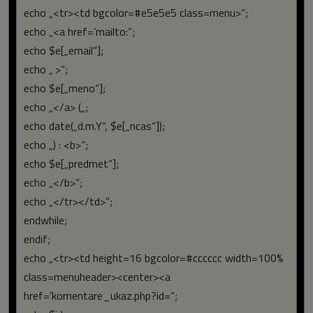
echo „<tr><td bgcolor=#e5e5e5 class=menu>“;
echo „<a href=’mailto:“;
echo $e[„email“];
echo „‚>“;
echo $e[„meno“];
echo „</a> („;
echo date(„d.m.Y“, $e[„ncas“]);
echo „) : <b>“;
echo $e[„predmet“];
echo „</b>“;
echo „</tr></td>“;
endwhile;
endif;
echo „<tr><td height=16 bgcolor=#cccccc width=100%
class=menuheader><center><a
href=’komentare_ukaz.php?id=“;