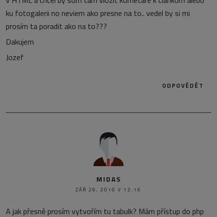
v HTML a chcel by som tam vlozit kometáre k clankom alebo
ku fotogalerii no neviem ako presne na to.. vedel by si mi
prosím ta poradit ako na to???
Dakujem
Jozef
ODPOVĚDĚT
MIDAS
ZÁŘ 26, 2010 V 12:16
A jak přesně prosím vytvořím tu tabulk? Mám přístup do php