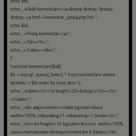
echo $id;
echo „‚>Ukáž komentáre</a>&nbsp &nbsp; &nbsp;
&nbsp; <a href=’komentar_pridaj.php?id=“;
echo $id;
echo „‚>Pridaj komentár</a>“;
echo „</td></tr>“;
echo „</table></div>“;
}
function komentare($id){
$s = mysql_query(„Select * from komentare where
idclanku = $id order by ncas desc“);
echo „<table><tr><td height=20>&nbsp;</td></tr>
</table>“;
echo „<div align=center><table bgcolor=black
width=100% cellpadding=1 cellspacing=1 border=0>“;
echo „<tr><td height=16 bgcolor=#cccccc width=100%
class=menuheader>&nbsp;Komentáre k článku</td>