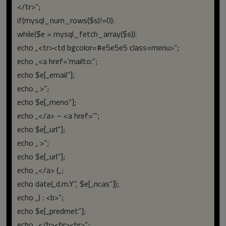
</tr>“;
if(mysql_num_rows($s)!=0):
while($e = mysql_fetch_array($s)):
echo „<tr><td bgcolor=#e5e5e5 class=menu>“;
echo „<a href=’mailto:“;
echo $e[„email“];
echo „‚>“;
echo $e[„meno“];
echo „</a> – <a href='“;
echo $e[„url“];
echo „‚>“;
echo $e[„url“];
echo „</a> („;
echo date(„d.m.Y“, $e[„ncas“]);
echo „) : <b>“;
echo $e[„predmet“];
echo „</b><br><br>“;