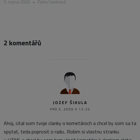
5. srpna 2026
•
Petra Sasínová
2 komentářů
JOZEF ŠIKULA
PRO 5, 2009 V 13:25
Ahoj, cital som tvoje clanky o kometároch a chcel by som sa ta
spytat, teda poprosit o radu.. Robim si vlastnu stranku