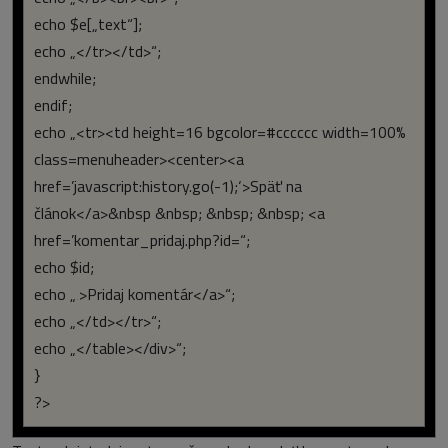
echo $e[„text“];
echo „</tr></td>“;
endwhile;
endif;
echo „<tr><td height=16 bgcolor=#cccccc width=100%
class=menuheader><center><a
href=’javascript:history.go(-1);‘>Späť na
článok</a>&nbsp &nbsp; &nbsp; &nbsp; <a
href=’komentar_pridaj.php?id=“;
echo $id;
echo „‚>Pridaj komentár</a>“;
echo „</td></tr>“;
echo „</table></div>“;
}
?>