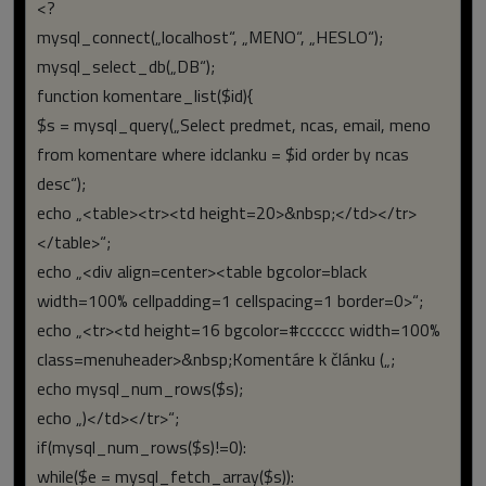
<?
mysql_connect(„localhost“, „MENO“, „HESLO“);
mysql_select_db(„DB“);
function komentare_list($id){
$s = mysql_query(„Select predmet, ncas, email, meno
from komentare where idclanku = $id order by ncas
desc“);
echo „<table><tr><td height=20>&nbsp;</td></tr>
</table>“;
echo „<div align=center><table bgcolor=black
width=100% cellpadding=1 cellspacing=1 border=0>“;
echo „<tr><td height=16 bgcolor=#cccccc width=100%
class=menuheader>&nbsp;Komentáre k článku („;
echo mysql_num_rows($s);
echo „)</td></tr>“;
if(mysql_num_rows($s)!=0):
while($e = mysql_fetch_array($s)):