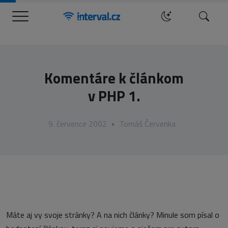
Menu
Hledat
Komentáre k článkom
v PHP 1.
9. července 2002
•
Tomáš Červenka
Máte aj vy svoje stránky? A na nich články? Minule som písal o