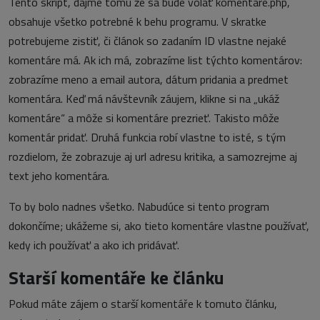
Tento skript, dajme tomu že sa bude volať komentare.php,
obsahuje všetko potrebné k behu programu. V skratke
potrebujeme zistiť, či článok so zadaním ID vlastne nejaké
komentáre má. Ak ich má, zobrazíme list týchto komentárov:
zobrazíme meno a email autora, dátum pridania a predmet
komentára. Keď má návštevník záujem, klikne si na „ukáž
komentáre“ a môže si komentáre prezrieť. Takisto môže
komentár pridať. Druhá funkcia robí vlastne to isté, s tým
rozdielom, že zobrazuje aj url adresu kritika, a samozrejme aj
text jeho komentára.
To by bolo nadnes všetko. Nabudúce si tento program
dokončíme; ukážeme si, ako tieto komentáre vlastne používať,
kedy ich používať a ako ich pridávať.
Starší komentáře ke článku
Pokud máte zájem o starší komentáře k tomuto článku,