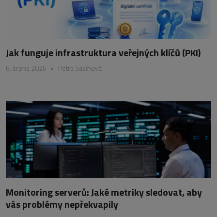
Jak funguje infrastruktura veřejných klíčů (PKI)
6. srpna 2026
•
Petra Sasínová
Monitoring serverů: Jaké metriky sledovat, aby
vás problémy nepřekvapily