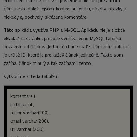
hodnotení článkov, teraz si povieme o niečom pre autora
článku ešte dôležitejšom: konkrétnu kritiku, návrhy, otázky a
niekedy aj pochvaly, skrátene komentáre.
Táto aplikácia využíva PHP a MySQL. Aplikáciu nie je zložité
vkladať na stránku, pretože využíva jednu MySQL tabuľku
nezávisle od článkov. Jediné, čo bude mať s článkami spoločné,
je určité ID, ktoré je pre každý článok jedinečné. Takto som
začínal článok minulý a tak začínam i tento.
Vytvoríme si teda tabuľku:
komentare (
idclanku int,
autor varchar(200),
email varchar(200),
url varchar (200),