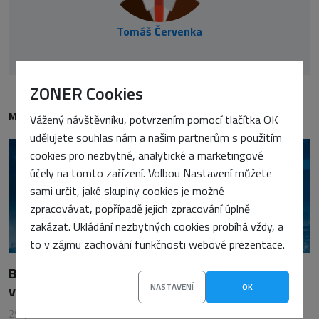
Tomáš Červenka
ZONER Cookies
MOHLO BY VÁS TAKÉ ZAJÍMAT
Vážený návštěvníku, potvrzením pomocí tlačítka OK
udělujete souhlas nám a našim partnerům s použitím
cookies pro nezbytné, analytické a marketingové
účely na tomto zařízení. Volbou Nastavení můžete
sami určit, jaké skupiny cookies je možné
zpracovávat, popřípadě jejich zpracování úplně
zakázat. Ukládání nezbytných cookies probíhá vždy, a
to v zájmu zachování funkčnosti webové prezentace.
Budoucnost SEO: tematický obsah jako základ
viditelnosti
NASTAVENÍ
OK
29. prosince 2025
•
Petra Sasínová