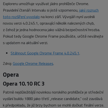
Exploreru umožňuje využívat jádro prohlížeče Chrome.
Pravidelní čtenáři Intervalu si jistě vzpomenou,
jaký rozruch
toto rozšíření vyvolalo
na konci září. Vývojáři nyní uvolnili
novou verzi 4.0.245.1, opravující několik nalezených chyb,
z čehož je jedna hodnocena jako vážná bezpečnostní hrozba.
Pokud tedy Google Chrome Frame používáte, určitě neváhejte
s updatem na aktuální verzi.
Stáhnout Google Chrome Frame 4.0.245.1
.
Zdroj:
Google Chrome Releases
.
Opera
Opera 10.10 RC 3
Patrně nejdůležitější novinkou norského prohlížeče je středeční
vydání buildu 1880 jako třetí „release candidate,“ což zavdává
k předpokladu, že již brzy bychom se mohli dočkat finální verze.