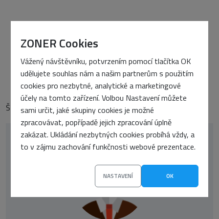
PŘEDCHOZÍ ČLÁNEK
ZONER Cookies
Jak stáhnout a uložit obrázek ze zadané URL v ASP.NET
DALŠÍ ČLÁNEK
Vážený návštěvníku, potvrzením pomocí tlačítka OK
Finální Opera 10.10 uvolněna
udělujete souhlas nám a našim partnerům s použitím
cookies pro nezbytné, analytické a marketingové
účely na tomto zařízení. Volbou Nastavení můžete
Štítky:
Články
sami určit, jaké skupiny cookies je možné
zpracovávat, popřípadě jejich zpracování úplně
zakázat. Ukládání nezbytných cookies probíhá vždy, a
to v zájmu zachování funkčnosti webové prezentace.
NASTAVENÍ
OK