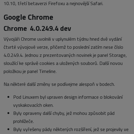
10.10, třetí betaverzi Firefoxu a nejnovější Safari.
Google Chrome
Chrome 4.0.249.4 dev
Vývojáři Chrome uvolnili v uplynulém týdnu hned dvě vydání
čtvrté vývojové verze, přičemž to poslední zatím nese číslo
4.0.249.4. Jednou z prezentovaných novinek je panel Storage,
sloužící ke správě cookies a uložených souborů. Další novou
položkou je panel Timeline.
Na některé další změny se podívejme alespoň v bodech.
Pod Linuxem byl upraven design informace o blokování
vyskakovacích oken.
Byly opraveny další chyby, jež mohou způsobit pád
prohlížeče.
Byly vyřešeny pády některých rozšíření, jež se projevily ve