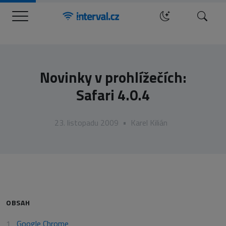
Menu
Hledat
Novinky v prohlížečích:
Safari 4.0.4
23. listopadu 2009
•
Karel Kilián
OBSAH
Google Chrome