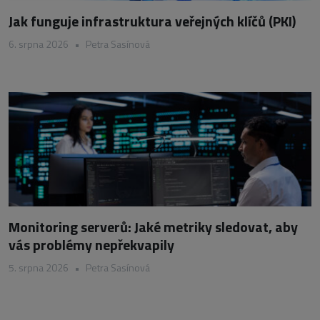
Jak funguje infrastruktura veřejných klíčů (PKI)
6. srpna 2026
•
Petra Sasínová
Monitoring serverů: Jaké metriky sledovat, aby
vás problémy nepřekvapily
5. srpna 2026
•
Petra Sasínová