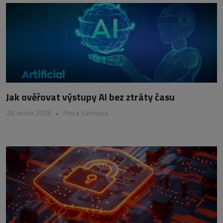
Jak ověřovat výstupy AI bez ztráty času
28. ledna 2026
•
Petra Sasínová