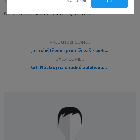
napište, jaký další kurz byste chtěli mít k dispozici.
NASTAVENÍ
OK
Autor: Tomáš „Kanty“ Kantůrek, Microsoft
PŘEDCHOZÍ ČLÁNEK
Jak návštěvníci prohlíží vaše webové stránky?
DALŠÍ ČLÁNEK
Git: Nástroj na snadné zálohování, změny a revize