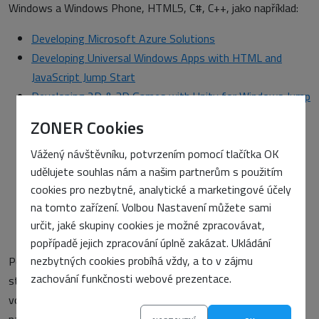
Windows a Windows Phone, HTML5, C#, C++, jako například:
Developing Microsoft Azure Solutions
Developing Universal Windows Apps with HTML and
JavaScript Jump Start
Developing 2D & 3D Games with Unity for Windows Jump
Start
ZONER Cookies
Developing ASP.NET MVC 4 Web Applications Jump Start
Vážený návštěvníku, potvrzením pomocí tlačítka OK
Windows Store Apps with HTML5 Refresh Jump Start
udělujete souhlas nám a našim partnerům s použitím
Essentials of Developing Windows Store Apps using C#
cookies pro nezbytné, analytické a marketingové účely
Jump Start
na tomto zařízení. Volbou Nastavení můžete sami
Developing Windows Azure and Web Services Jump Start
určit, jaké skupiny cookies je možné zpracovávat,
PHP for Azure
popřípadě jejich zpracování úplně zakázat. Ukládání
nezbytných cookies probíhá vždy, a to v zájmu
Pokud vás některý z kurzů zaujal, neváhejte a vyzkoušejte
zachování funkčnosti webové prezentace.
studium na MVA. A pokud hledané téma nenajdete, využijte
volbu „Napište nám svůj názor“ na hlavní stránce MVA a