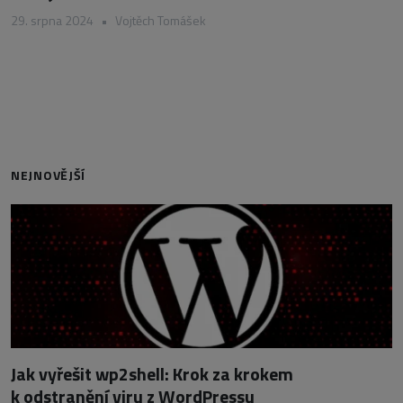
29. srpna 2024
•
Vojtěch Tomášek
NEJNOVĚJŠÍ
Jak vyřešit wp2shell: Krok za krokem
k odstranění viru z WordPressu