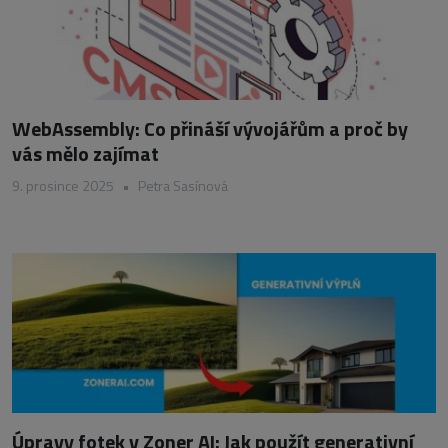
WebAssembly: Co přináší vývojářům a proč by
vás mělo zajímat
9. prosince 2025
•
Petra Sasínová
Úpravy fotek v Zoner AI: Jak použít generativní