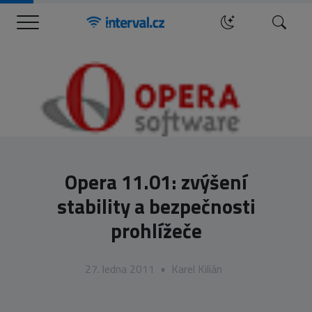
Menu
Hledat
Opera 11.01: zvýšení
stability a bezpečnosti
prohlížeče
27. ledna 2011
•
Karel Kilián