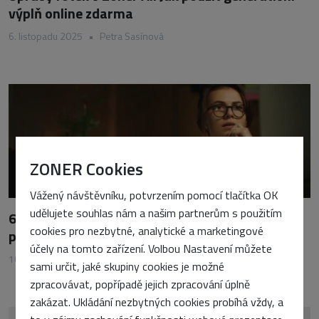
výplň online zdarma
6. listopadu 2025
•
Petra Sasínová
ZONER Cookies
Vážený návštěvníku, potvrzením pomocí tlačítka OK
udělujete souhlas nám a našim partnerům s použitím
6 důvodů, proč přejít na lepší webhosting (a jak
cookies pro nezbytné, analytické a marketingové
poznat, že přišel čas)
účely na tomto zařízení. Volbou Nastavení můžete
10. srpna 2025
•
Vojtěch Tomášek
sami určit, jaké skupiny cookies je možné
zpracovávat, popřípadě jejich zpracování úplně
zakázat. Ukládání nezbytných cookies probíhá vždy, a