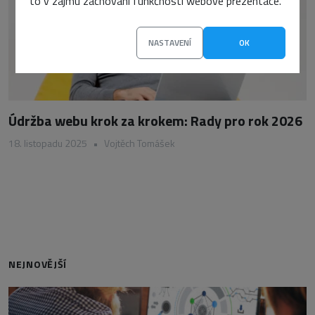
to v zájmu zachování funkčnosti webové prezentace.
NASTAVENÍ
OK
Údržba webu krok za krokem: Rady pro rok 2026
18. listopadu 2025
•
Vojtěch Tomášek
NEJNOVĚJŠÍ