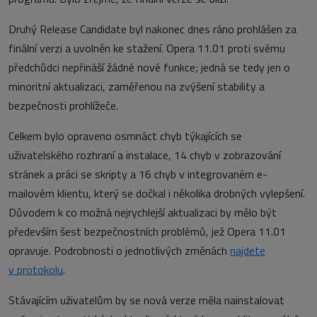
Druhý Release Candidate byl nakonec dnes ráno prohlášen za
finální verzi a uvolněn ke stažení. Opera 11.01 proti svému
předchůdci nepřináší žádné nové funkce; jedná se tedy jen o
minoritní aktualizaci, zaměřenou na zvýšení stability a
bezpečnosti prohlížeče.
Celkem bylo opraveno osmnáct chyb týkajících se
uživatelského rozhraní a instalace, 14 chyb v zobrazování
stránek a práci se skripty a 16 chyb v integrovaném e-
mailovém klientu, který se dočkal i několika drobných vylepšení.
Důvodem k co možná nejrychlejší aktualizaci by mělo být
především šest bezpečnostních problémů, jež Opera 11.01
opravuje. Podrobnosti o jednotlivých změnách
najdete
v protokolu
.
Stávajícím uživatelům by se nová verze měla nainstalovat