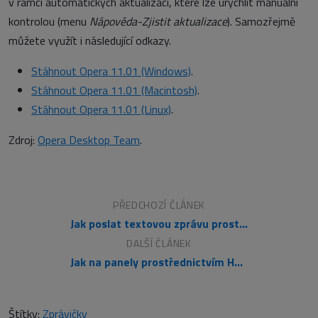
v rámci automatických aktualizací, které lze urychlit manuální
kontrolou (menu
Nápověda-Zjistit aktualizace
). Samozřejmě
můžete využít i následující odkazy.
Stáhnout Opera 11.01 (Windows)
.
Stáhnout Opera 11.01 (Macintosh)
.
Stáhnout Opera 11.01 (Linux)
.
Zdroj:
Opera Desktop Team
.
PŘEDCHOZÍ ČLÁNEK
Jak poslat textovou zprávu prostřednictvím PHP
DALŠÍ ČLÁNEK
Jak na panely prostřednictvím HTML, CSS 3 a JavaScriptu?
Štítky:
Zprávičky