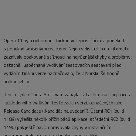
Opera 11 byla odbornou i laickou veřejností přijata poněkud
s poněkud smíšenými reakcemi. Nejen v diskuzích na Internetu
zaznívaly opakované stížnosti na nejrůznější chyby a problémy;
ostatně i uspěchané vydávání testovacích sestavení před
vydáním finální verze naznačovalo, že v Norsku šili hodně
horkou jehlou.
Tento týden Opera Software zahájila již takřka tradiční proces
každodenního vydávání testovacích verzí, označených jako
Release Candidate („kandidát na uvedení“). Úterní RC1 (build
1189) vyřešila několik příčin pádů aplikace, středeční RC2 (build
1190) pak ještě navíc opravovala chyby v instalačním
programu. Bylo zřejmé, že finální verze se blíží.