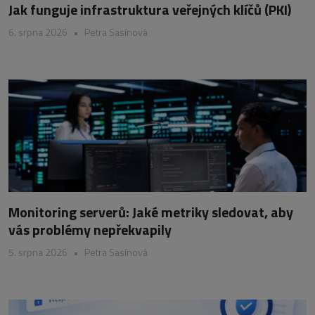
Jak funguje infrastruktura veřejných klíčů (PKI)
6. srpna 2026
•
Petra Sasínová
Monitoring serverů: Jaké metriky sledovat, aby
vás problémy nepřekvapily
5. srpna 2026
•
Petra Sasínová