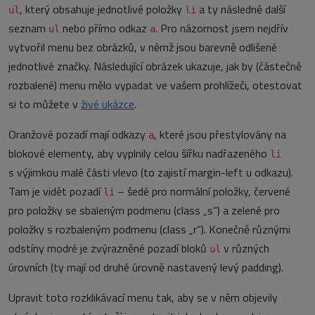
, který obsahuje jednotlivé položky
a ty následně další
ul
li
seznam
nebo přímo odkaz
. Pro názornost jsem nejdřív
ul
a
vytvořil menu bez obrázků, v němž jsou barevně odlišené
jednotlivé značky. Následující obrázek ukazuje, jak by (částečně
rozbalené) menu mělo vypadat ve vašem prohlížeči, otestovat
si to můžete v
živé ukázce
.
Oranžové pozadí mají odkazy
, které jsou přestylovány na
a
blokové elementy, aby vyplnily celou šířku nadřazeného
li
s výjimkou malé části vlevo (to zajistí margin-left u odkazu).
Tam je vidět pozadí
– šedé pro normální položky, červené
li
pro položky se sbaleným podmenu (class „s“) a zelené pro
položky s rozbaleným podmenu (class „r“). Konečně různými
odstíny modré je zvýrazněné pozadí bloků
v různých
ul
úrovních (ty mají od druhé úrovně nastavený levý padding).
Upravit toto rozklikávací menu tak, aby se v něm objevily