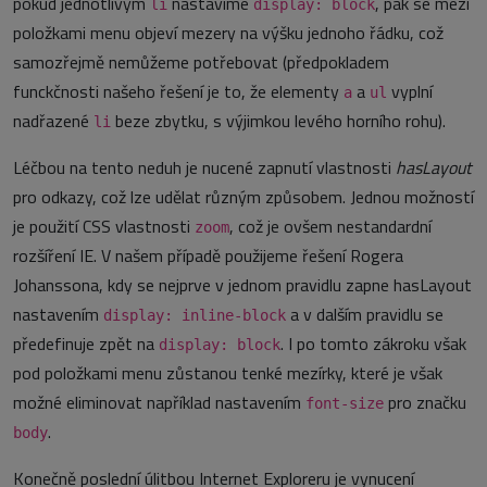
pokud jednotlivým
nastavíme
, pak se mezi
li
display: block
položkami menu objeví mezery na výšku jednoho řádku, což
samozřejmě nemůžeme potřebovat (předpokladem
funckčnosti našeho řešení je to, že elementy
a
vyplní
a
ul
nadřazené
beze zbytku, s výjimkou levého horního rohu).
li
Léčbou na tento neduh je nucené zapnutí vlastnosti
hasLayout
pro odkazy, což lze udělat různým způsobem. Jednou možností
je použití CSS vlastnosti
, což je ovšem nestandardní
zoom
rozšíření IE. V našem případě použijeme řešení Rogera
Johanssona, kdy se nejprve v jednom pravidlu zapne hasLayout
nastavením
a v dalším pravidlu se
display: inline-block
předefinuje zpět na
. I po tomto zákroku však
display: block
pod položkami menu zůstanou tenké mezírky, které je však
možné eliminovat například nastavením
pro značku
font-size
.
body
Konečně poslední úlitbou Internet Exploreru je vynucení