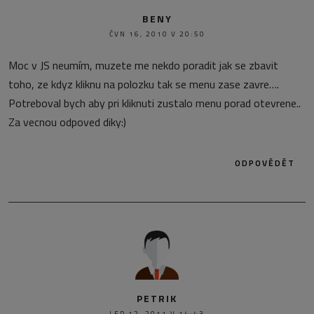
BENY
ČVN 16, 2010 V 20:50
Moc v JS neumím, muzete me nekdo poradit jak se zbavit
toho, ze kdyz kliknu na polozku tak se menu zase zavre….
Potreboval bych aby pri kliknuti zustalo menu porad otevrene..
Za vecnou odpoved diky:)
ODPOVĚDĚT
PETRIK
LED 12, 2011 V 14:43