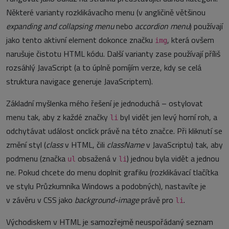
Některé varianty rozklikávacího menu (v angličině většinou
expanding and collapsing menu
nebo
accordion menu
) používají
jako tento aktivní element dokonce značku
, která ovšem
img
narušuje čistotu HTML kódu. Další varianty zase používají příliš
rozsáhlý JavaScript (a to úplně pomíjím verze, kdy se celá
struktura navigace generuje JavaScriptem).
Základní myšlenka mého řešení je jednoduchá – ostylovat
menu tak, aby z každé značky
byl vidět jen levý horní roh, a
li
odchytávat událost onclick právě na této značce. Při kliknutí se
změní styl (
class
v HTML, čili
className
v JavaScriptu) tak, aby
podmenu (značka
obsažená v
) jednou byla vidět a jednou
ul
li
ne. Pokud chcete do menu doplnit grafiku (rozklikávací tlačítka
ve stylu Průzkumníka Windows a podobných), nastavíte je
v závěru v CSS jako
background-image
právě pro
.
li
Východiskem v HTML je samozřejmě neuspořádaný seznam