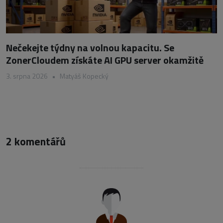
Nečekejte týdny na volnou kapacitu. Se
ZonerCloudem získáte AI GPU server okamžitě
3. srpna 2026
•
Matyáš Kopecký
2 komentářů