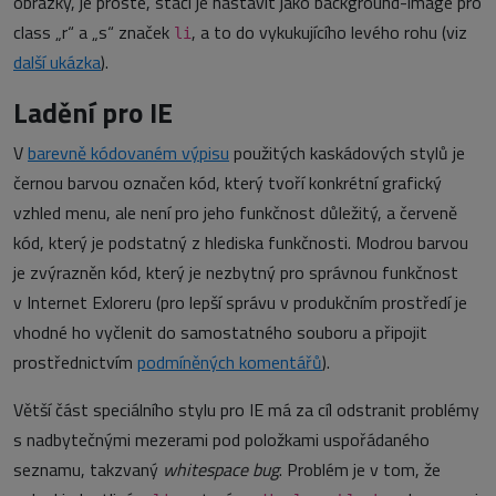
obrázky, je prosté, stačí je nastavit jako background-image pro
class „r“ a „s“ značek
, a to do vykukujícího levého rohu (viz
li
další ukázka
).
Ladění pro IE
V
barevně kódovaném výpisu
použitých kaskádových stylů je
černou barvou označen kód, který tvoří konkrétní grafický
vzhled menu, ale není pro jeho funkčnost důležitý, a červeně
kód, který je podstatný z hlediska funkčnosti. Modrou barvou
je zvýrazněn kód, který je nezbytný pro správnou funkčnost
v Internet Exloreru (pro lepší správu v produkčním prostředí je
vhodné ho vyčlenit do samostatného souboru a připojit
prostřednictvím
podmíněných komentářů
).
Větší část speciálního stylu pro IE má za cíl odstranit problémy
s nadbytečnými mezerami pod položkami uspořádaného
seznamu, takzvaný
whitespace bug
. Problém je v tom, že