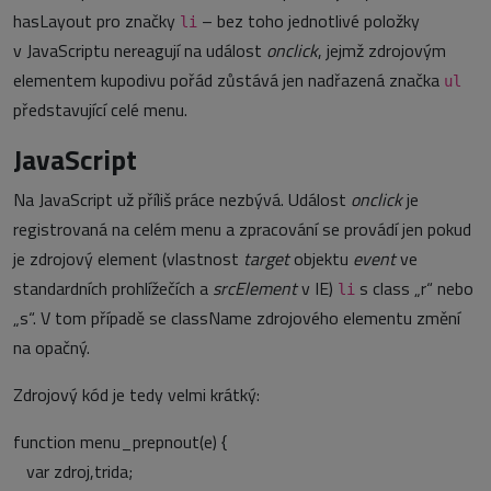
hasLayout pro značky
– bez toho jednotlivé položky
li
v JavaScriptu nereagují na událost
onclick
, jejmž zdrojovým
elementem kupodivu pořád zůstává jen nadřazená značka
ul
představující celé menu.
JavaScript
Na JavaScript už příliš práce nezbývá. Událost
onclick
je
registrovaná na celém menu a zpracování se provádí jen pokud
je zdrojový element (vlastnost
target
objektu
event
ve
standardních prohlížečích a
srcElement
v IE)
s class „r“ nebo
li
„s“. V tom případě se className zdrojového elementu změní
na opačný.
Zdrojový kód je tedy velmi krátký:
function menu_prepnout(e) {
var zdroj,trida;