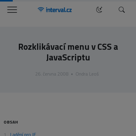
Menu
Hledat
Rozklikávací menu v CSS a
JavaScriptu
26. června 2008
•
Ondra Leoš
OBSAH
Ladění pro IE