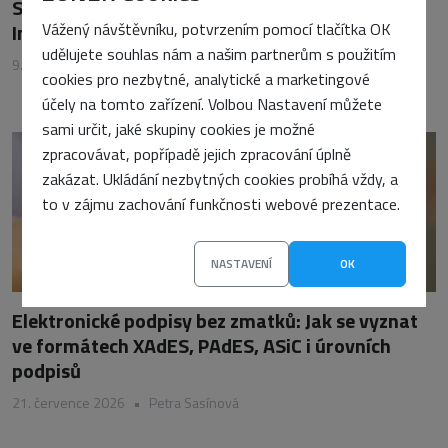
Srovnávání AI generátorů: Jak si stojí Zoner AI
Vážený návštěvníku, potvrzením pomocí tlačítka OK
Image Editor & Creator oproti Adobe Firefly
udělujete souhlas nám a našim partnerům s použitím
9. října 2025
•
Petra Sasínová
cookies pro nezbytné, analytické a marketingové
účely na tomto zařízení. Volbou Nastavení můžete
sami určit, jaké skupiny cookies je možné
zpracovávat, popřípadě jejich zpracování úplně
zakázat. Ukládání nezbytných cookies probíhá vždy, a
to v zájmu zachování funkčnosti webové prezentace.
NASTAVENÍ
OK
Elektronické podpisy bez zmatků: Jak se vyznat
ve formátech XAdES, PAdES, ASiC i úrovních
podpisů
21. července 2026
•
Petra Sasínová