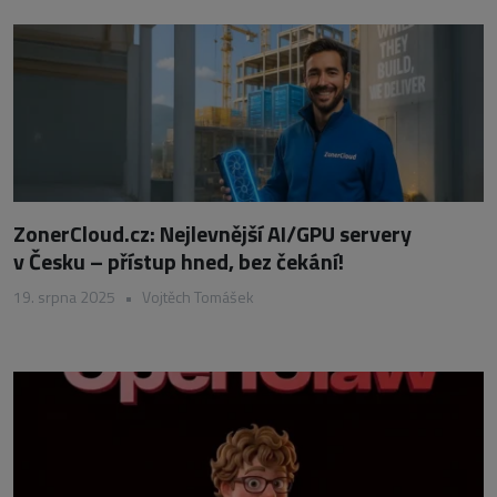
ZonerCloud.cz: Nejlevnější AI/GPU servery
v Česku – přístup hned, bez čekání!
19. srpna 2025
•
Vojtěch Tomášek