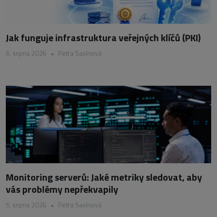
Jak funguje infrastruktura veřejných klíčů (PKI)
6. srpna 2026
•
Petra Sasínová
Monitoring serverů: Jaké metriky sledovat, aby
vás problémy nepřekvapily
5. srpna 2026
•
Petra Sasínová