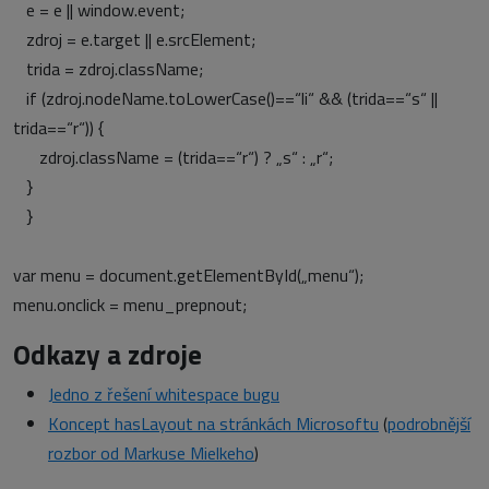
e = e || window.event;
zdroj = e.target || e.srcElement;
trida = zdroj.className;
if (zdroj.nodeName.toLowerCase()==“li“ && (trida==“s“ ||
trida==“r“)) {
zdroj.className = (trida==“r“) ? „s“ : „r“;
}
}
var menu = document.getElementById(„menu“);
menu.onclick = menu_prepnout;
Odkazy a zdroje
Jedno z řešení whitespace bugu
Koncept hasLayout na stránkách Microsoftu
(
podrobnější
rozbor od Markuse Mielkeho
)