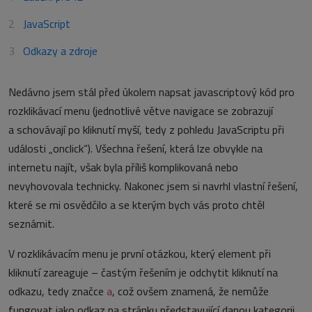
JavaScript
Odkazy a zdroje
Nedávno jsem stál před úkolem napsat javascriptový kód pro
rozklikávací menu (jednotlivé větve navigace se zobrazují
a schovávají po kliknutí myší, tedy z pohledu JavaScriptu při
události „onclick“). Všechna řešení, která lze obvykle na
internetu najít, však byla příliš komplikovaná nebo
nevyhovovala technicky. Nakonec jsem si navrhl vlastní řešení,
které se mi osvědčilo a se kterým bych vás proto chtěl
seznámit.
V rozklikávacím menu je první otázkou, který element při
kliknutí zareaguje – častým řešením je odchytit kliknutí na
odkazu, tedy značce
, což ovšem znamená, že nemůže
a
fungovat jako odkaz na stránku představující danou kategorii.