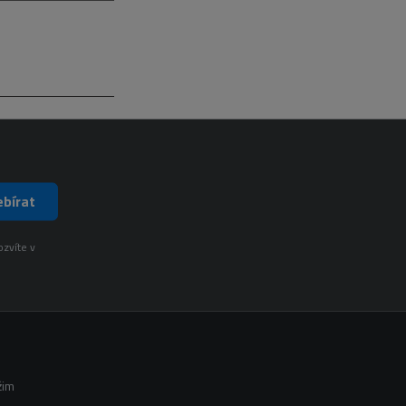
bírat
ozvíte v
žim