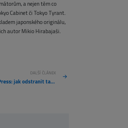
mátorům, a nejen těm co
Tokyo Cabinet či Tokyo Tyrant.
ekladem japonského originálu,
ich autor Mikio Hirabajaši.
DALŠÍ ČLÁNEK
WordPress: jak odstranit tabulky nepoužívaných pluginů