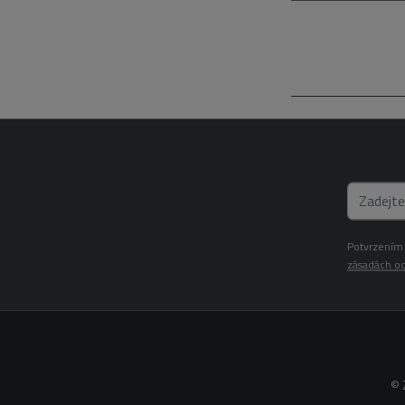
Potvrzením 
zásadách oc
© 