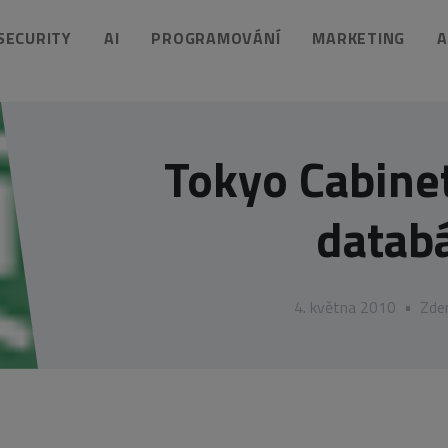
 SECURITY
AI
PROGRAMOVÁNÍ
MARKETING
A
Tokyo Cabine
datab
4. května 2010
•
Zde