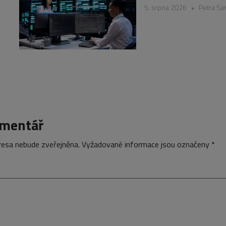
5. srpna 2026
•
Petra Sa
omentář
resa nebude zveřejněna.
Vyžadované informace jsou označeny
*