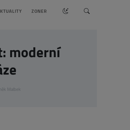
Hledat
KTUALITY
ZONER
t: moderní
áze
něk Malbek