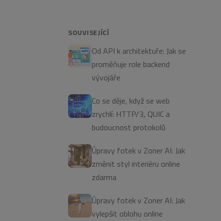
SOUVISEJÍCÍ
Od API k architektuře: Jak se
proměňuje role backend
vývojáře
Co se děje, když se web
zrychlí: HTTP/3, QUIC a
budoucnost protokolů
Úpravy fotek v Zoner AI: Jak
změnit styl interiéru online
zdarma
Úpravy fotek v Zoner AI: Jak
vylepšit oblohu online