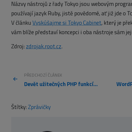
Názvy nástrojů z řady Tokyo jsou webovým progra
používají jazyk Ruby, jistě povědomé, ať již jde o 
V článku
Vyskúšajme si Tokyo Cabinet
, který je př
vám blíže představí koncepci i oba nástroje sám jej
Zdroj:
zdrojak.root.cz
.
PŘEDCHOZÍ ČLÁNEK
Devět užitečných PHP funkcí, které potřebujete znát
Štítky:
Zprávičky