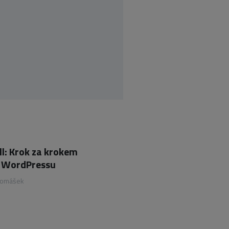
ll: Krok za krokem
 z WordPressu
Tomášek