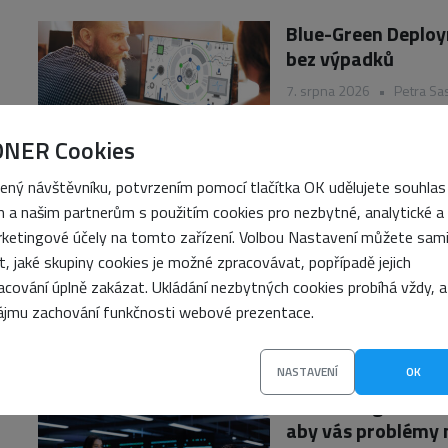
Blue-Green Deploym
bez výpadků
7. srpna 2026
•
Petra Sa
ONER Cookies
ený návštěvníku, potvrzením pomocí tlačítka OK udělujete souhlas
 a našim partnerům s použitím cookies pro nezbytné, analytické a
Jak funguje infras
ketingové účely na tomto zařízení. Volbou Nastavení můžete sam
(PKI)
it, jaké skupiny cookies je možné zpracovávat, popřípadě jejich
6. srpna 2026
•
Petra Sa
acování úplně zakázat. Ukládání nezbytných cookies probíhá vždy, a
ájmu zachování funkčnosti webové prezentace.
NASTAVENÍ
OK
Monitoring serverů
aby vás problémy 