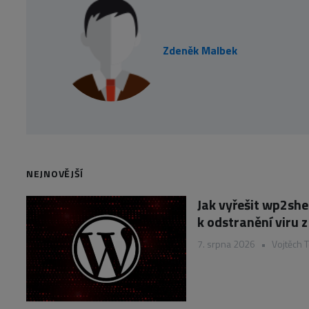
Zdeněk Malbek
NEJNOVĚJŠÍ
Jak vyřešit wp2she
k odstranění viru
7. srpna 2026
•
Vojtěch 