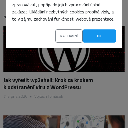
zpracovávat, popřípadě jejich zpracování úplně
zakázat. Ukládání nezbytných cookies probíhá vždy, a
NEJNOVĚJŠÍ
to v zájmu zachování funkčnosti webové prezentace.
NASTAVENÍ
OK
Jak vyřešit wp2shell: Krok za krokem
k odstranění viru z WordPressu
7. srpna 2026
•
Vojtěch Tomášek