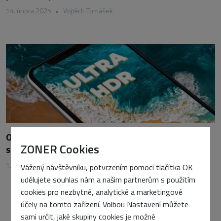
14. února 2025
•
Vojtěch Tomášek
Od iPhonu po Android: Ultra HDR přináší nový
ZONER Cookies
standard fotografií
1. listopadu 2024
•
Vojtěch Tomášek
Vážený návštěvníku, potvrzením pomocí tlačítka OK
udělujete souhlas nám a našim partnerům s použitím
cookies pro nezbytné, analytické a marketingové
účely na tomto zařízení. Volbou Nastavení můžete
sami určit, jaké skupiny cookies je možné