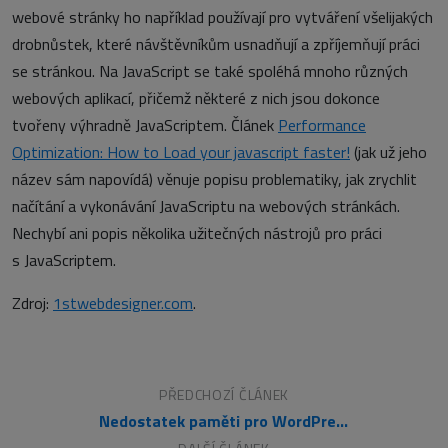
webové stránky ho například používají pro vytváření všelijakých
drobnůstek, které návštěvníkům usnadňují a zpříjemňují práci
se stránkou. Na JavaScript se také spoléhá mnoho různých
webových aplikací, přičemž některé z nich jsou dokonce
tvořeny výhradně JavaScriptem. Článek
Performance
Optimization: How to Load your javascript faster!
(jak už jeho
název sám napovídá) věnuje popisu problematiky, jak zrychlit
načítání a vykonávání JavaScriptu na webových stránkách.
Nechybí ani popis několika užitečných nástrojů pro práci
s JavaScriptem.
Zdroj:
1stwebdesigner.com
.
PŘEDCHOZÍ ČLÁNEK
Nedostatek paměti pro WordPress 3.0? Co s tím?