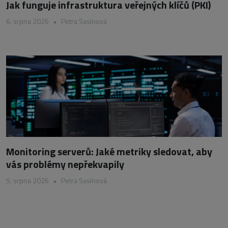
Jak funguje infrastruktura veřejných klíčů (PKI)
6. srpna 2026
•
Petra Sasínová
Monitoring serverů: Jaké metriky sledovat, aby
vás problémy nepřekvapily
5. srpna 2026
•
Petra Sasínová