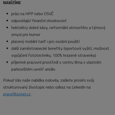
NABÍZÍME
práci na HPP nebo OSVČ
odpovídající finanční ohodnocení
hektolitry dobré kávy, neformální atmosféru a týmový
smysl pro humor
placený mobilní tarif i pro osobní použití
další zaměstnanecké benefity (sportovní vyžití, možnost
vypůjčení fototechniky, 100% hrazené stravenky)
příjemné pracovní prostředí v centru Brna s vlastním
parkovištěm uvnitř areálu
Pokud Vás naše nabídka oslovila, zašlete prosím svůj
strukturovaný životopis nebo odkaz na LinkedIn na
prace@zoner.cz
.