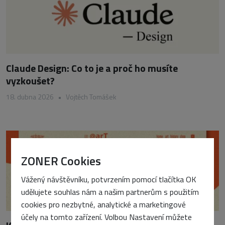
Claude Design: Co to je a proč ho musíte
vyzkoušet?
18. dubna 2026
•
Vojtěch Tomášek
ZONER Cookies
Vážený návštěvníku, potvrzením pomocí tlačítka OK
udělujete souhlas nám a našim partnerům s použitím
cookies pro nezbytné, analytické a marketingové
účely na tomto zařízení. Volbou Nastavení můžete