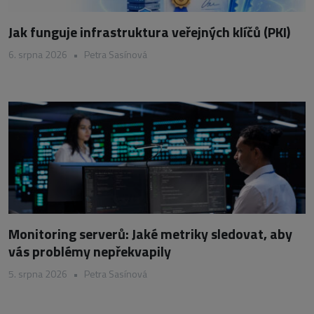
Jak funguje infrastruktura veřejných klíčů (PKI)
6. srpna 2026
•
Petra Sasínová
Monitoring serverů: Jaké metriky sledovat, aby
vás problémy nepřekvapily
5. srpna 2026
•
Petra Sasínová