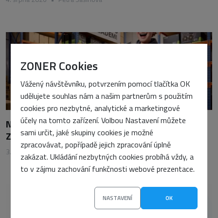
ZONER Cookies
Vážený návštěvníku, potvrzením pomocí tlačítka OK
udělujete souhlas nám a našim partnerům s použitím
cookies pro nezbytné, analytické a marketingové
účely na tomto zařízení. Volbou Nastavení můžete
Nečekejte týdny na volnou kapacitu. Se
sami určit, jaké skupiny cookies je možné
ZonerCloudem získáte AI GPU server okamžitě
zpracovávat, popřípadě jejich zpracování úplně
3. srpna 2026
•
Matyáš Kopecký
zakázat. Ukládání nezbytných cookies probíhá vždy, a
to v zájmu zachování funkčnosti webové prezentace.
NASTAVENÍ
OK