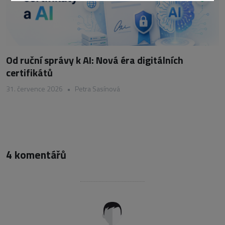
Od ruční správy k AI: Nová éra digitálních
certifikátů
31. července 2026
•
Petra Sasínová
4 komentářů