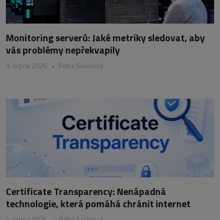
Monitoring serverů: Jaké metriky sledovat, aby
vás problémy nepřekvapily
5. srpna 2026
•
Petra Sasínová
Certificate Transparency: Nenápadná
technologie, která pomáhá chránit internet
4. srpna 2026
•
Petra Sasínová