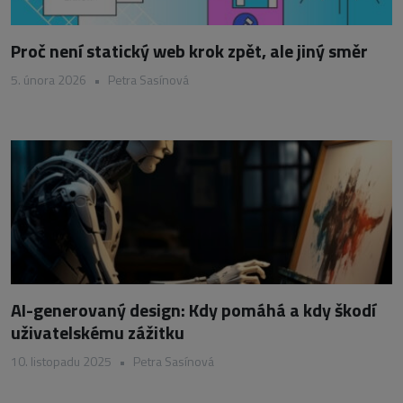
Proč není statický web krok zpět, ale jiný směr
5. února 2026
•
Petra Sasínová
AI-generovaný design: Kdy pomáhá a kdy škodí
uživatelskému zážitku
10. listopadu 2025
•
Petra Sasínová