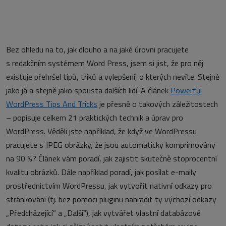
Bez ohledu na to, jak dlouho a na jaké úrovni pracujete
s redakčním systémem Word Press, jsem si jist, že pro něj
existuje přehršel tipů, triků a vylepšení, o kterých nevíte. Stejně
jako já a stejně jako spousta dalších lidí. A článek
Powerful
WordPress Tips And Tricks
je přesně o takových záležitostech
– popisuje celkem 21 praktických technik a úprav pro
WordPress. Věděli jste například, že když ve WordPressu
pracujete s JPEG obrázky, že jsou automaticky komprimovány
na 90 %? Článek vám poradí, jak zajistit skutečně stoprocentní
kvalitu obrázků. Dále například poradí, jak posílat e-maily
prostřednictvím WordPressu, jak vytvořit nativní odkazy pro
stránkování (tj. bez pomoci pluginu nahradit ty výchozí odkazy
„Předcházející“ a „Další“), jak vytvářet vlastní databázové