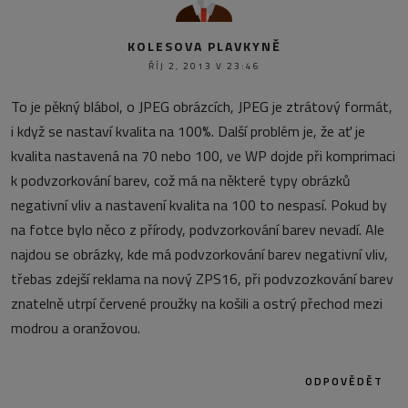
KOLESOVA PLAVKYNĚ
ŘÍJ 2, 2013 V 23:46
To je pěkný blábol, o JPEG obrázcích, JPEG je ztrátový formát,
i když se nastaví kvalita na 100%. Další problém je, že ať je
kvalita nastavená na 70 nebo 100, ve WP dojde při komprimaci
k podvzorkování barev, což má na některé typy obrázků
negativní vliv a nastavení kvalita na 100 to nespasí. Pokud by
na fotce bylo něco z přírody, podvzorkování barev nevadí. Ale
najdou se obrázky, kde má podvzorkování barev negativní vliv,
třebas zdejší reklama na nový ZPS16, při podvzozkování barev
znatelně utrpí červené proužky na košili a ostrý přechod mezi
modrou a oranžovou.
ODPOVĚDĚT