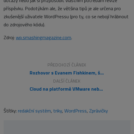
dotazy nebo jak si přizpůsobit vlastním potřebám revize
příspěvku. Podotýkám ale, že většina tipů je ale určena pro
zkušenější uživatele WordPressu (pro ty, co se nebojí hrábnout
do zdrojového kódu).
Zdroj:
wp.smashingmagazine.com
.
PŘEDCHOZÍ ČLÁNEK
Rozhovor s Evanem Fishkinem, šéfem SEO v Microsoftu
DALŠÍ ČLÁNEK
Cloud na platformě VMware nebo Microsoft
Štítky:
redakční systém
,
triky
,
WordPress
,
Zprávičky