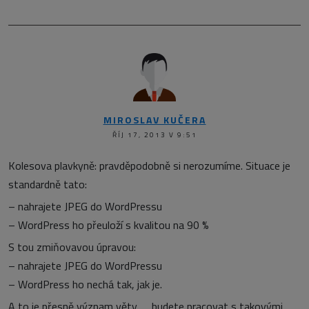
MIROSLAV KUČERA
ŘÍJ 17, 2013 V 9:51
Kolesova plavkyně: pravděpodobně si nerozumíme. Situace je
standardně tato:
– nahrajete JPEG do WordPressu
– WordPress ho přeuloží s kvalitou na 90 %
S tou zmiňovavou úpravou:
– nahrajete JPEG do WordPressu
– WordPress ho nechá tak, jak je.
A to je přesně význam věty „…budete pracovat s takovými