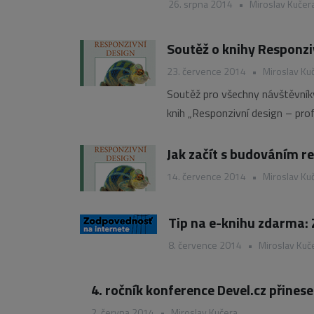
26. srpna 2014
•
Miroslav Kučer
Soutěž o knihy Responzi
23. července 2014
•
Miroslav Ku
Soutěž pro všechny návštěvníky 
knih „Responzivní design – prof
Jak začít s budováním r
14. července 2014
•
Miroslav Ku
Tip na e-knihu zdarma:
8. července 2014
•
Miroslav Kuč
4. ročník konference Devel.cz přine
2. června 2014
•
Miroslav Kučera