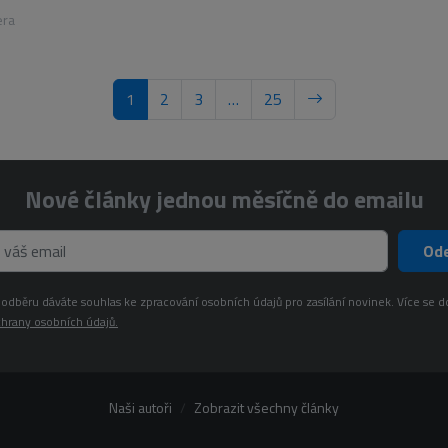
era
1
2
3
…
25
Nové články jednou měsíčně do emailu
Ode
odběru dáváte souhlas ke zpracování osobních údajů pro zasílání novinek. Více se d
hrany osobních údajů.
Naši autoři
Zobrazit všechny články