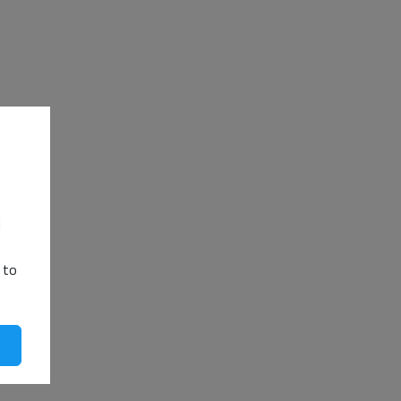
i
 to