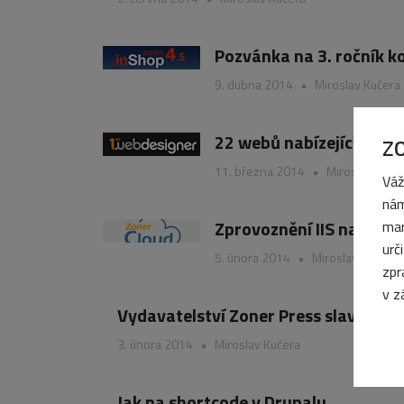
Pozvánka na 3. ročník k
9. dubna 2014
•
Miroslav Kučera
22 webů nabízejících p
Z
11. března 2014
•
Miroslav Kuče
Váž
nám
Zprovoznění IIS na Zon
mar
urč
5. února 2014
•
Miroslav Kučera
zpr
v z
Vydavatelství Zoner Press slaví 10 le
3. února 2014
•
Miroslav Kučera
Jak na shortcode v Drupalu