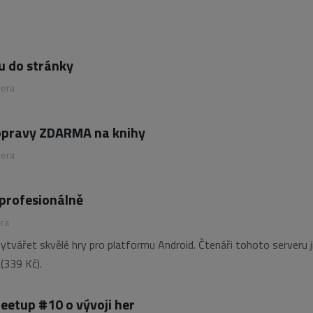
u do stránky
čera
dopravy ZDARMA na knihy
čera
 profesionálně
era
vytvářet skvělé hry pro platformu Android. Čtenáři tohoto serveru j
(339 Kč).
etup #10 o vývoji her