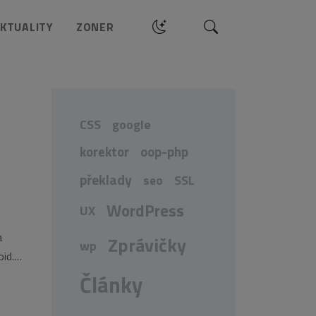
Hledat
KTUALITY
ZONER
CSS
google
korektor
oop-php
překlady
seo
SSL
WordPress
UX
a
Zprávičky
wp
id.
Články