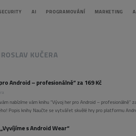
 SECURITY
AI
PROGRAMOVÁNÍ
MARKETING
A
IROSLAV KUČERA
 pro Android – profesionálně“ za 169 Kč
era
 vám nabízíme vám knihu “Vývoj her pro Android – profesionálně” z
o! Popis knihy Naučte se vytvářet skvělé hry pro platformu Andro
lkového rozmachu dosáhl Android od roku
„Vyvíjíme s Android Wear“