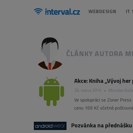
WEBDESIGN
IT
ČLÁNKY AUTORA M
Akce: Kniha „Vývoj her
26. srpna 2015
•
Miroslav Kuč
Ve spolupráci se Zoner Press
cenu 169 Kč včetně poštovnéh
Je až k neuvěření, jakého ce
Pozvánka na přednášku 