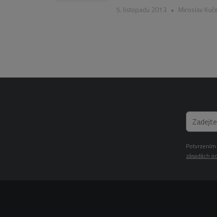
5. listopadu 2013
•
Miroslav Kuč
Potvrzením 
zásadách oc