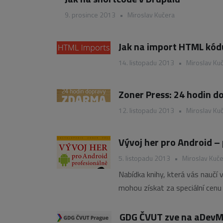
9. prosince 2013
•
Miroslav Kučera
Jak na import HTML kód
14. listopadu 2013
•
Miroslav Ku
Zoner Press: 24 hodin 
12. listopadu 2013
•
Miroslav Ku
Vývoj her pro Android –
5. listopadu 2013
•
Miroslav Kuč
Nabídka knihy, která vás naučí 
mohou získat za speciální cenu 
GDG ČVUT zve na aDevMe