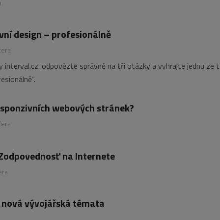
a
vní design – profesionálně
čera
interval.cz: odpovězte správně na tři otázky a vyhrajte jednu ze t
esionálně“.
esponzivních webových stránek?
čera
 Zodpovednosť na Internete
era
se nová vývojářská témata