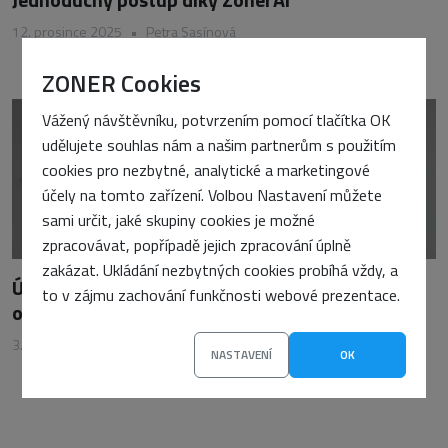
12. prosince 2025
•
Petra Sasínová
ZONER Cookies
Vážený návštěvníku, potvrzením pomocí tlačítka OK
udělujete souhlas nám a našim partnerům s použitím
cookies pro nezbytné, analytické a marketingové
účely na tomto zařízení. Volbou Nastavení můžete
sami určit, jaké skupiny cookies je možné
zpracovávat, popřípadě jejich zpracování úplně
zakázat. Ukládání nezbytných cookies probíhá vždy, a
Úpravy fotek v Zoner AI: Jak vylepšit portrét
to v zájmu zachování funkčnosti webové prezentace.
online zdarma
3. listopadu 2025
•
Petra Sasínová
NASTAVENÍ
OK