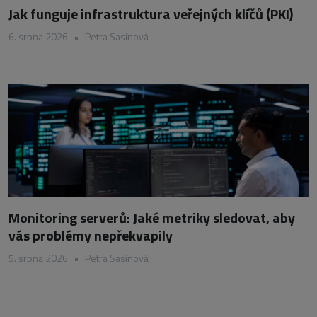
Jak funguje infrastruktura veřejných klíčů (PKI)
6. srpna 2026
•
Petra Sasínová
Monitoring serverů: Jaké metriky sledovat, aby
vás problémy nepřekvapily
5. srpna 2026
•
Petra Sasínová