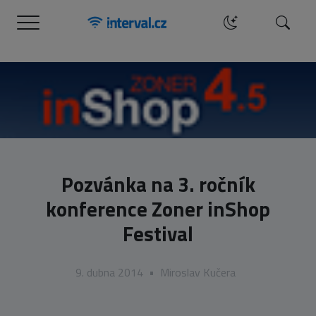
Menu
Hledat
Pozvánka na 3. ročník
konference Zoner inShop
Festival
9. dubna 2014
•
Miroslav Kučera