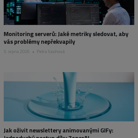
Monitoring serverů: Jaké metriky sledovat, aby
vás problémy nepřekvapily
5. srpna 2026
•
Petra Sasínová
Jak oživit newslettery animovanými GIFy:
Jednoduchý postup díky ZonerAI