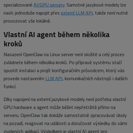
specializované
AI/GPU servery
. Samotné jazykové modely lze
navíc jednoduše napojit přes
externí LLM API
, takže není nutné
provozovat vše lokálně.
Vlastní AI agent během několika
kroků
Nasazení OpenClaw na Linux server není složité a celý proces
zvládnete během několika kroků. Po přípravě systému stačí
spustit instalaci a projít konfiguračním průvodcem, který vás
provede nastavením
LLM API
, komunikačních nástrojů i dalších
funkcí.
Díky napojení na externí jazykové modely není potřeba vlastní
GPU hardware a agent může běžet nepřetržitě přímo na
serveru. OpenClaw tak dokáže samostatně zpracovávat úkoly
na pozadí, reagovat na události a doručovat výsledky do vámi
zvolených aplikací. Výsledkem je vlastní AI agent pro