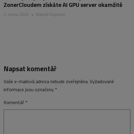
ZonerCloudem získáte AI GPU server okamžitě
3. srpna 2026
•
Matyáš Kopecký
Napsat komentář
Vaše e-mailová adresa nebude zveřejněna.
Vyžadované
informace jsou označeny
*
Komentář
*