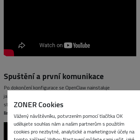
Spuštění a první komunikace
Po dokončení konfigurace se OpenClaw nainstaluje
jako
systemd
služba, což zajistí její automatické spuštění při
ZONER Cookies
startu serveru. Během instalace se také povolí
systemd
lingering
, aby služba běžela i po odhlášení ze serveru.
Vážený návštěvníku, potvrzením pomocí tlačítka OK
udělujete souhlas nám a našim partnerům s použitím
cookies pro nezbytné, analytické a marketingové účely na
tomto zařízení. Volbou Nastavení můžete sami určit, jaké