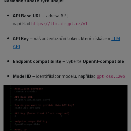
Následně zadáte tyto údaje:
API Base URL
– adresa API,
například
https://llm.airgpt.cz/v1
API Key
– váš autentizační token, který získáte v
LLM
API
Endpoint compatibility
– vyberte
OpenAI-compatible
Model ID
– identifikátor modelu, například
gpt-oss:120b