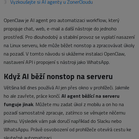
Vyzkoušejte si AI agenty u ZonerCloudu
OpenClaw je AI agent pro automatizaci workflow, který
propojuje chat, web, e-mail a další nástroje do jednoho
prostředí. Pro dlouhodobý a stabilní provoz se vyplatí nasazení
na Linux serveru, kde může běžet nonstop a zpracovávat úkoly
na pozadí. V tomto návodu si ukážeme instalaci OpenClaw,
nastavení API i propojení s nástroji jako WhatsApp.
Když AI běží nonstop na serveru
Většina lidí dnes používá AI jen přes okno v prohlížeči. Jakmile
ho ale zavřete, práce končí.
AI agent běžící na serveru
funguje jinak
. Můžete mu zadat úkol z mobilu a on ho na
pozadí samostatně zpracuje, zatímco se věnujete něčemu
jinému. Výsledek vám pak doručí například do Slacku nebo
WhatsAppu. Právě osvobození od prohlížeče otevírá cestu ke
skutečné automatizaci.