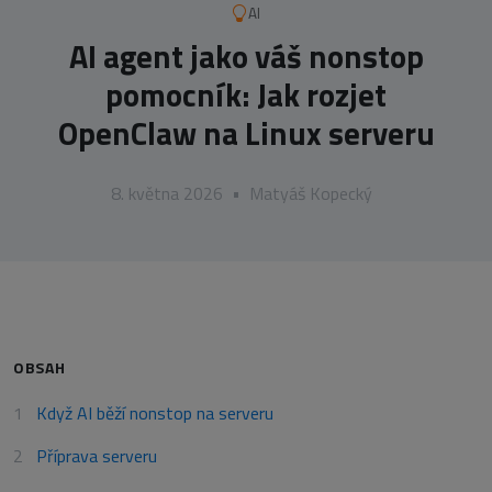
AI
AI agent jako váš nonstop
pomocník: Jak rozjet
OpenClaw na Linux serveru
8. května 2026
•
Matyáš Kopecký
OBSAH
Když AI běží nonstop na serveru
Příprava serveru