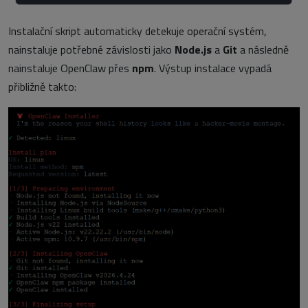
Instalační skript automaticky detekuje operační systém,
nainstaluje potřebné závislosti jako
Node.js
a
Git
a následně
nainstaluje OpenClaw přes
npm
. Výstup instalace vypadá
přibližně takto: