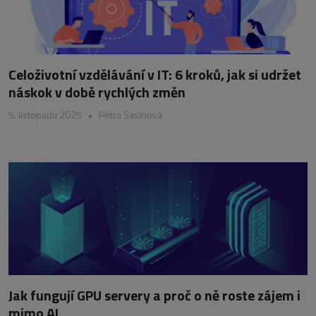
Celoživotní vzdělávání v IT: 6 kroků, jak si udržet
náskok v době rychlých změn
5. listopadu 2025
•
Petra Sasínová
Jak fungují GPU servery a proč o ně roste zájem i
mimo AI