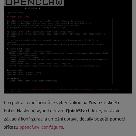
Pro pokračování posuňte výběr šipkou na
Yes
a stiskněte
Enter. Následně vyberte režim
QuickStart
, který nastaví
základní konfiguraci a umožní upravit detaily později pomocí
příkazu
.
openclaw configure