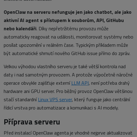
OpenClaw na serveru nefunguje jen jako chatbot, ale jako
aktivní AI agent s přístupem k souborům, API, GitHubu
nebo kalendáři
. Díky nepřetržitému provozu může
automaticky reagovat na události, monitorovat systémy nebo
posílat upozornění v reálném čase. Typickým příkladem může
být automatické shrnutí nového GitHub issue přímo do zpráv.
Velkou výhodou vlastního serveru je také větší kontrola nad
daty i nad samotným provozem. A protože výpočetně náročné
operace obvykle zajišťuje externí
LLM API
, není potřeba drahý
hardware ani GPU server. Pro běžný provoz OpenClaw většinou
stačí standardní
Linux VPS server
, který funguje jako centrální
řídicí vrstva pro automatizace a komunikaci s AI modely.
Příprava serveru
Před instalací OpenClaw agenta je vhodné nejprve aktualizovat