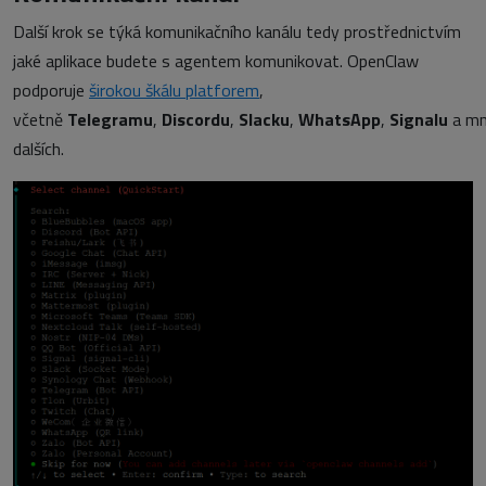
Další krok se týká komunikačního kanálu tedy prostřednictvím
jaké aplikace budete s agentem komunikovat. OpenClaw
podporuje
širokou škálu platforem
,
včetně
Telegramu
,
Discordu
,
Slacku
,
WhatsApp
,
Signalu
a m
dalších.