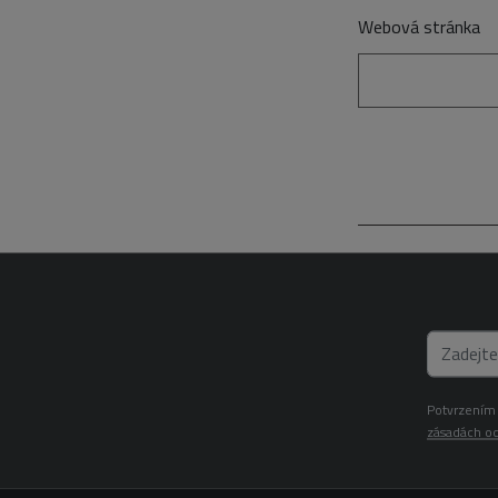
Webová stránka
Potvrzením 
zásadách oc