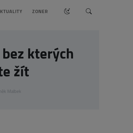
Hledat
KTUALITY
ZONER
 bez kterých
e žít
něk Malbek