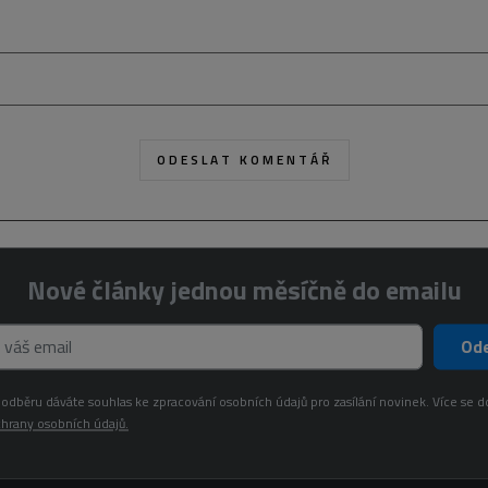
Nové články jednou měsíčně do emailu
Ode
odběru dáváte souhlas ke zpracování osobních údajů pro zasílání novinek. Více se d
hrany osobních údajů.