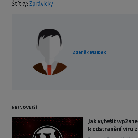
Štítky:
Zprávičky
Zdeněk Malbek
NEJNOVĚJŠÍ
Jak vyřešit wp2she
k odstranění viru