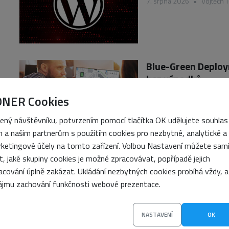
7. srpna 2026
•
Vojtěch 
Blue-Green Deploym
bez výpadků
7. srpna 2026
•
Petra Sa
ONER Cookies
ený návštěvníku, potvrzením pomocí tlačítka OK udělujete souhlas
 a našim partnerům s použitím cookies pro nezbytné, analytické a
ketingové účely na tomto zařízení. Volbou Nastavení můžete sam
it, jaké skupiny cookies je možné zpracovávat, popřípadě jejich
Jak funguje infras
acování úplně zakázat. Ukládání nezbytných cookies probíhá vždy, a
(PKI)
ájmu zachování funkčnosti webové prezentace.
6. srpna 2026
•
Petra Sa
NASTAVENÍ
OK