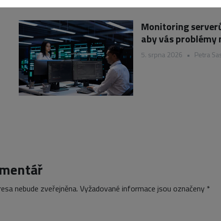
Monitoring serverů
aby vás problémy 
5. srpna 2026
•
Petra Sa
omentář
resa nebude zveřejněna.
Vyžadované informace jsou označeny
*