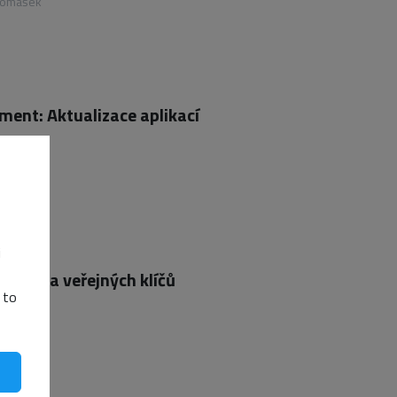
Tomášek
ent: Aktualizace aplikací
sínová
i
truktura veřejných klíčů
 to
sínová