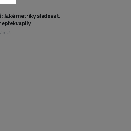
: Jaké metriky sledovat,
nepřekvapily
sínová