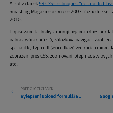
Ačkoliv článek
53 CSS-Techniques You Couldn’t Liv
Smashing Magazine už v roce 2007, rozhodně se vypla
2010.
Popisované techniky zahrnují nejenom dnes proflákl
nahrazování obrázků, záložková navigaci, zaoblené r
specialitky typu odlišení odkazů vedoucích mimo d
zobrazení přes CSS, zoomování, přepínač stylovýc
atd.
PŘEDCHOZÍ ČLÁNEK
Vylepšení upload formuláře k získání obrázku z URL