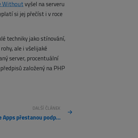
e Without
vyšel na serveru
tí si jej přečíst i v roce
é techniky jako stínování,
ohy, ale i všelijaké
aný server, procentuální
h předpisů založený na PHP
DALŠÍ ČLÁNEK
Google Apps přestanou podporovat IE 6