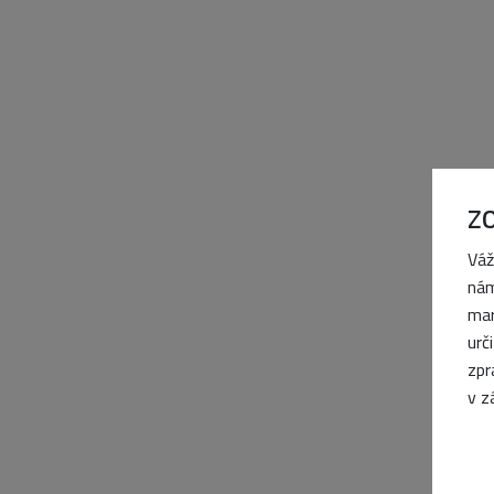
Z
Váž
nám
mar
urč
zpr
v z