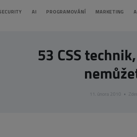
 SECURITY
AI
PROGRAMOVÁNÍ
MARKETING
A
53 CSS technik,
nemůžet
11. února 2010
•
Zde