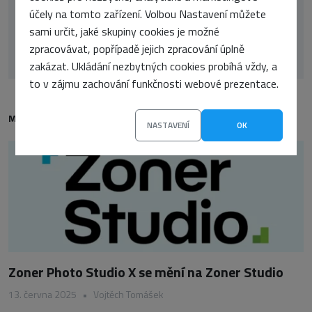
účely na tomto zařízení. Volbou Nastavení můžete
sami určit, jaké skupiny cookies je možné
Vojta Sláma
zpracovávat, popřípadě jejich zpracování úplně
zakázat. Ukládání nezbytných cookies probíhá vždy, a
to v zájmu zachování funkčnosti webové prezentace.
MOHLO BY VÁS TAKÉ ZAJÍMAT
NASTAVENÍ
OK
Zoner Photo Studio X se mění na Zoner Studio
13. června 2025
•
Vojtěch Tomášek