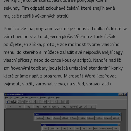
vynikající je to, že startovací doba se pohybuje kolem 1
sekundy. Tím odpadá zdlouhavé čekání, které znají hlavně
majitelé nepříliš výkonných strojů.
První co vás na programu zaujme je spousta toolbarů, které se
vám hned po startu objeví na ploše. Většinu z funkcí však
použijete jen zřídka, proto je zde možnost tvorby vlastního
menu, do kterého si můžete zařadit své nejpoužívanější tagy,
vlastní příkazy, nebo dokonce kousky scriptů. Nahoře nad již
zmiňovanými toolbary jsou ještě umístěné standardní ikonky,
které známe např. z programu Microsoft Word (kopírovat,
vyjmout, vložit, zarovnat vlevo, na střed, vpravo, atd.).