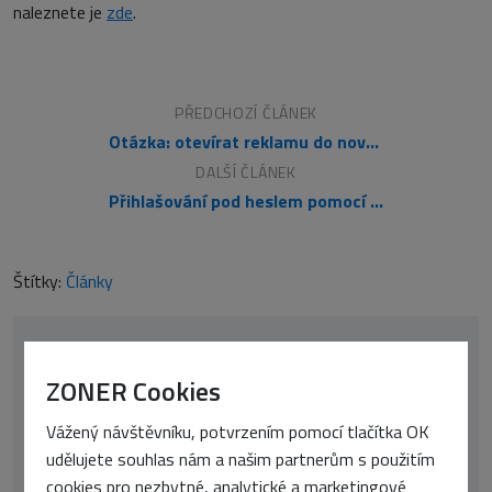
naleznete je
zde
.
PŘEDCHOZÍ ČLÁNEK
Otázka: otevírat reklamu do nového okna?
DALŠÍ ČLÁNEK
Přihlašování pod heslem pomocí FLASH
Štítky:
Články
ZONER Cookies
Vážený návštěvníku, potvrzením pomocí tlačítka OK
udělujete souhlas nám a našim partnerům s použitím
cookies pro nezbytné, analytické a marketingové