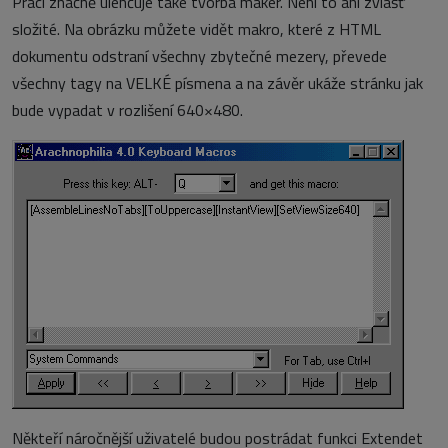
Práci značně ulehčuje také tvorba maker. Není to ani zvlášť
složité. Na obrázku můžete vidět makro, které z HTML
dokumentu odstraní všechny zbytečné mezery, převede
všechny tagy na VELKÉ písmena a na závěr ukáže stránku jak
bude vypadat v rozlišení 640×480.
Někteří náročnější uživatelé budou postrádat funkci Extendet