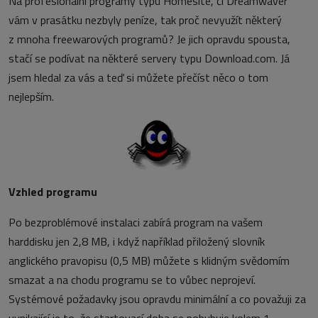
Na profesionální programy typu Homesite, či Dreamwaver
vám v prasátku nezbyly peníze, tak proč nevyužít některý
z mnoha freewarových programů? Je jich opravdu spousta,
stačí se podívat na některé servery typu Download.com. Já
jsem hledal za vás a teď si můžete přečíst něco o tom
nejlepším.
Vzhled programu
Po bezproblémové instalaci zabírá program na vašem
harddisku jen 2,8 MB, i když například přiložený slovník
anglického pravopisu (0,5 MB) můžete s klidným svědomím
smazat a na chodu programu se to vůbec neprojeví.
Systémové požadavky jsou opravdu minimální a co považuji za