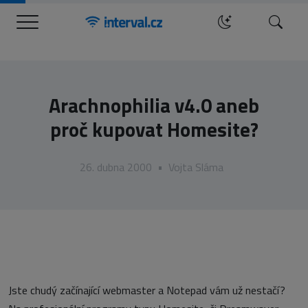
Menu
Hledat
Arachnophilia v4.0 aneb
proč kupovat Homesite?
26. dubna 2000
•
Vojta Sláma
Jste chudý začínající webmaster a Notepad vám už nestačí?