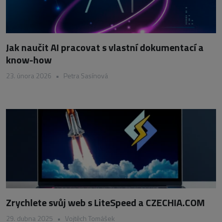
Jak naučit AI pracovat s vlastní dokumentací a
know-how
23. února 2026
•
Petra Sasínová
Zrychlete svůj web s LiteSpeed a CZECHIA.COM
29. dubna 2025
•
Vojtěch Tomášek