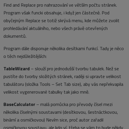
Find and Replace pro nahrazování ve větším počtu stránek.
Program však funcki obsahuje, i když jen částečně. Pod
obyčejným Replace se totiž skrývá menu, kde můžete zvolit
prohledávání aktuálního, nebo všech právě otevřených
dokumentů.
Program dále disponuje několika desítkami funkcí. Tady je něco
o těch nejdůležitějších:
TableWizard
– slouží pro jednodušší tvorbu tabulek. Než se
pustíte do tvorby složitých stránek, raději si upravte velikost
tabulátoru (složka Tools – Set Tab size), aby vás nepřekvapila
velikost vygenerované tabulky tak jako mně.
BaseCalculator
– malá pomůcka pro převody čísel mezi
několika číselnými soustavami (desítkovou, šestnáctkovou,
binární a osmičkovou) Nevím sice, proč autor zařadil
osmičkovou soustavu, ale kdo ví, třeba se vám to bude někdy