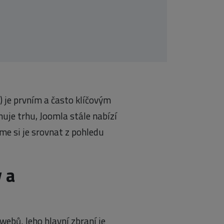
je prvním a často klíčovým
je trhu, Joomla stále nabízí
me si je srovnat z pohledu
 a
ebů. Jeho hlavní zbraní je