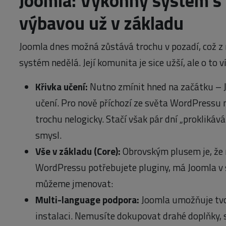
Joomla: Výkonný systém s
výbavou už v základu
Joomla dnes možná zůstává trochu v pozadí, což z 
systém nedělá. Její komunita je sice užší, ale o to 
Křivka učení:
Nutno zmínit hned na začátku – 
učení. Pro nově příchozí ze světa WordPressu
trochu nelogicky. Stačí však pár dní „proklikáv
smysl.
Vše v základu (Core):
Obrovským plusem je, že 
WordPressu potřebujete pluginy, má Joomla v s
můžeme jmenovat:
Multi-language podpora:
Joomla umožňuje tvo
instalaci. Nemusíte dokupovat drahé doplňky,