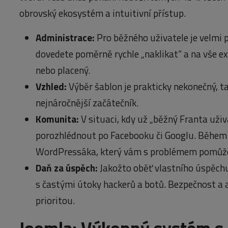
obrovský ekosystém a intuitivní přístup.
Administrace:
Pro běžného uživatele je velmi p
dovedete poměrně rychle „naklikat“ a na vše ex
nebo placený.
Vzhled:
Výběr šablon je prakticky nekonečný, ta
nejnáročnější začátečník.
Komunita:
V situaci, kdy už „běžný Franta uživa
porozhlédnout po Facebooku či Googlu. Během 
WordPressáka, který vám s problémem pomůž
Daň za úspěch:
Jakožto oběť vlastního úspěch
s častými útoky hackerů a botů. Bezpečnost a 
prioritou.