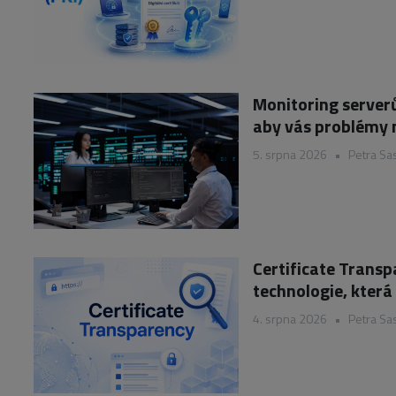
Monitoring serverů
aby vás problémy 
5. srpna 2026
•
Petra Sa
Certificate Trans
technologie, která
4. srpna 2026
•
Petra Sa