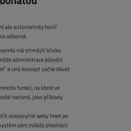
 bohatou
ní ale automaticky horší
více odborná.
Joomla má strmější křivku
 může administrace působit
ání“ a celý koncept začne dávat
mnoho funkcí, na které ve
obě nativně, jako příklady
řit vícejazyčné weby hned po
 systém sám zvládá přepínání