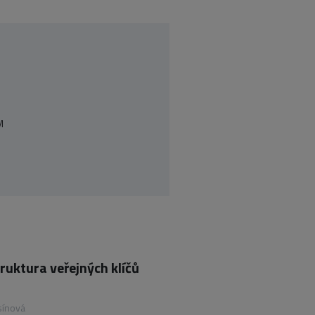
M
truktura veřejných klíčů
sínová