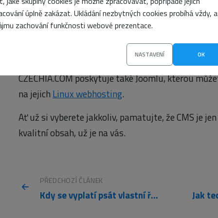
it, jaké skupiny cookies je možné zpracovávat, popřípadě jejich
Pak věnujte pár dní studiu Joomly. Odmění se vám 
acování úplně zakázat. Ukládání nezbytných cookies probíhá vždy, a
konkurence musíte pracně skládat.
ájmu zachování funkčnosti webové prezentace.
Pro začátečníky jsou vhodné hostingy, které mají 
NASTAVENÍ
OK
předinstalované. V ČR je v tuhle chvíli nejvýkonněj
CZECHIA.COM poskytuje také Joomlu, kterou můžete
na jejich
Linux webhosting
.
Ať už si vyberete jakkoliv, pamatujte, že CMS je jen 
kvalitní obsah, už je na vás.
PŘEDCHOZÍ ČLÁNEK
Kdy se vyplatí psát vlastní řešení místo knihoven