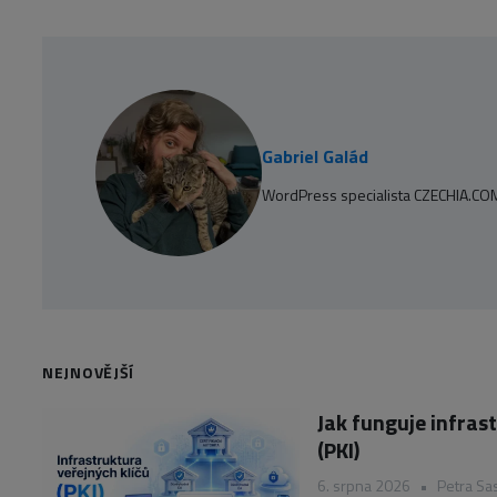
Gabriel Galád
WordPress specialista CZECHIA.CO
NEJNOVĚJŠÍ
Jak funguje infras
(PKI)
6. srpna 2026
•
Petra Sa