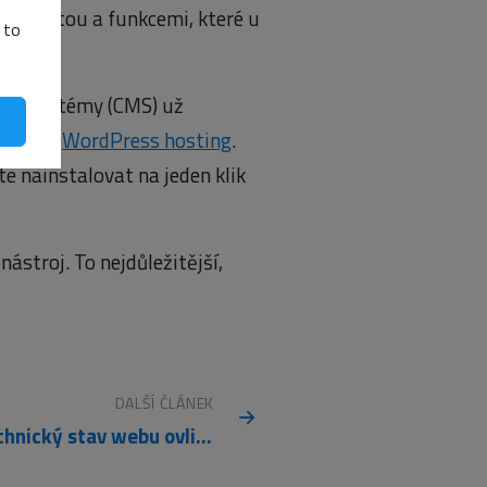
stabilitou a funkcemi, které u
 to
tyto systémy (CMS) už
ší tento
WordPress hosting
.
 nainstalovat na jeden klik
nástroj. To nejdůležitější,
DALŠÍ ČLÁNEK
Jak technický stav webu ovlivňuje SEO