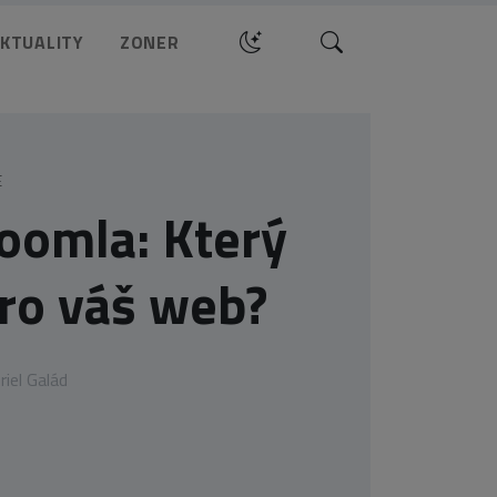
Hledat
KTUALITY
ZONER
E
oomla: Který
pro váš web?
riel Galád