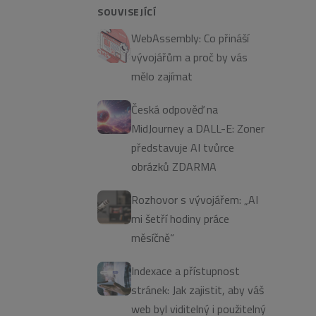
SOUVISEJÍCÍ
WebAssembly: Co přináší
vývojářům a proč by vás
mělo zajímat
Česká odpověď na
MidJourney a DALL-E: Zoner
představuje AI tvůrce
obrázků ZDARMA
Rozhovor s vývojářem: „AI
mi šetří hodiny práce
měsíčně“
Indexace a přístupnost
stránek: Jak zajistit, aby váš
web byl viditelný i použitelný