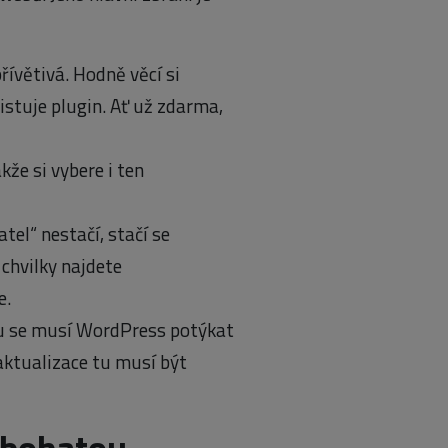
řívětivá. Hodně věcí si
istuje plugin. Ať už zdarma,
kže si vybere i ten
tel“ nestačí, stačí se
chvilky najdete
e.
u se musí WordPress potýkat
aktualizace tu musí být