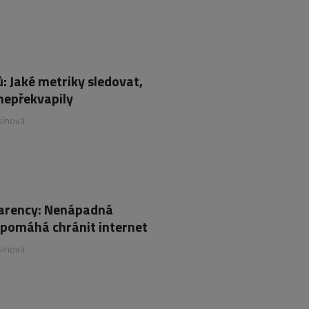
: Jaké metriky sledovat,
nepřekvapily
sínová
parency: Nenápadná
 pomáhá chránit internet
sínová