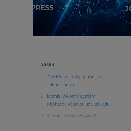
OBSAH
WordPress: Král popularity a
jednoduchosti
Joomla: Výkonný systém
s bohatou výbavou už v základu
Kterou cestou se vydat?