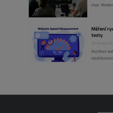
chyb. Modern
zvýšit spole
není jen dom
Měření ryc
testy
16. června 20
Rychlost web
návštěvnost 
správně měřit
(RUM) a synt