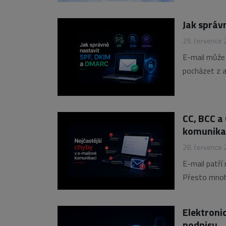
TLS certifik
posilují dův
Jak správ
29. července
E-mail může
pocházet z a
technologie 
chrání ji pře
CC, BCC a
komunika
28. července
E-mail patří 
Přesto mnoho
tlačítko „Od
schránek, ne
Elektronic
podpisu