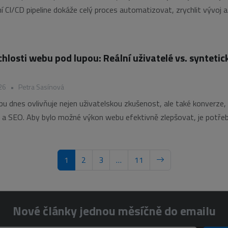
í CI/CD pipeline dokáže celý proces automatizovat, zrychlit vývoj a
hlivost nasazování i v malých týmech. Jak CI/CD funguje a proč už 
énou velkých firem? Ruční
hlosti webu pod lupou: Reální uživatelé vs. syntetic
26
•
Petra Sasínová
u dnes ovlivňuje nejen uživatelskou zkušenost, ale také konverze,
a SEO. Aby bylo možné výkon webu efektivně zlepšovat, je potřeba
. V praxi se nejčastěji používají dva přístupy – Real User Monitori
hetic monitoring. Každý
1
2
3
…
11
Nové články jednou měsíčně do emailu