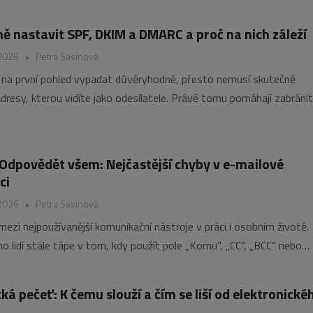
átů umožňují odhalit chybně nebo neoprávněně vystavené certifiká
ěru v zabezpečenou komunikaci. Jak celý systém funguje a proč
ně nastavit SPF, DKIM a DMARC a proč na nich záleží
 2026
•
Petra Sasínová
 na první pohled vypadat důvěryhodně, přesto nemusí skutečně
dresy, kterou vidíte jako odesílatele. Právě tomu pomáhají zabránit
SPF, DKIM a DMARC. Ověřují, kdo smí za doménu odesílat zprávy,
d zneužitím a zároveň mají vliv
 Odpovědět všem: Nejčastější chyby v e-mailové
ci
 2026
•
Petra Sasínová
mezi nejpoužívanější komunikační nástroje v práci i osobním životě.
 lidí stále tápe v tom, kdy použít pole „Komu“, „CC“, „BCC“ nebo
povědět všem“. Jediná chyba přitom může způsobit zahlcení desíte
chtěné zveřejnění e-mailových adres nebo dokonce
ká pečeť: K čemu slouží a čím se liší od elektronické