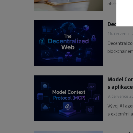
obchodními p
pojmů, kter
nebo ASiC, j
Decentral
16. července
Decentraliz
blockchainem
které mohou 
velkých platf
Model Con
s aplikac
9. července 2
Vývoj AI age
s externími 
Protocol (MC
bezpečně kom