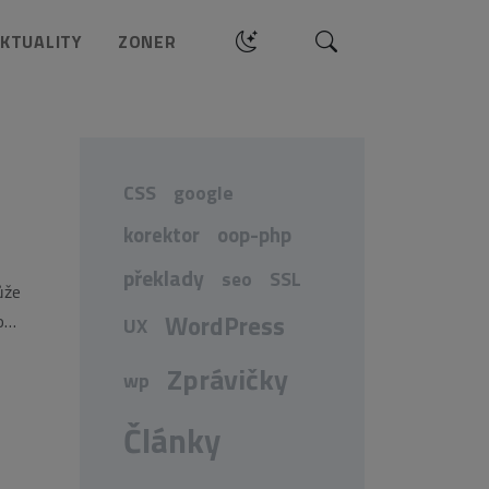
Hledat
KTUALITY
ZONER
CSS
google
korektor
oop-php
překlady
seo
SSL
ůže
WordPress
o
UX
n
Zprávičky
wp
Články