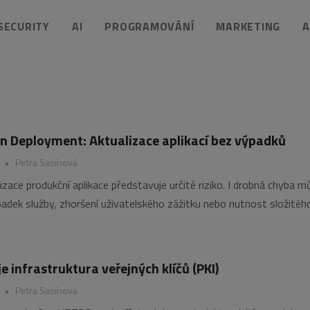
 SECURITY
AI
PROGRAMOVÁNÍ
MARKETING
A
n Deployment: Aktualizace aplikací bez výpadků
•
Petra Sasínová
izace produkční aplikace představuje určité riziko. I drobná chyba m
adek služby, zhoršení uživatelského zážitku nebo nutnost složitéh
arší verzi. Právě proto stále více firem využívá strategii Blue-Gree
která umožňuje nasazovat nové verze aplikací prakticky
e infrastruktura veřejných klíčů (PKI)
•
Petra Sasínová