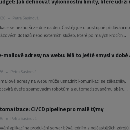
udget: Jak definovat výkonnostní limity, které udrží
026
•
Petra Sasínová
ikace se nezhorší ze dne na den. Častěji jde o postupné přidávání n
bázových dotazů nebo externích služeb, které po malých krocích
dezvu. Latency budget pomáhá stanovit jasné výkonnostní limity a
trolovat, zda je aplikace stále
e-mailové adresy na webu: Má to ještě smysl v době 
26
•
Petra Sasínová
-mailové adresy na webu může usnadnit komunikaci se zákazníky,
 otevírá dveře spamovacím robotům a automatizovanému sběru
ké možnosti ochrany dnes existují, které metody stále fungují a pr
ebmasterů přiklání ke kontaktním formulářům? Jak
tomatizace: CI/CD pipeline pro malé týmy
26
•
Petra Sasínová
vání aplikací na produkční server bývá jedním z nejčastějších zdrojů