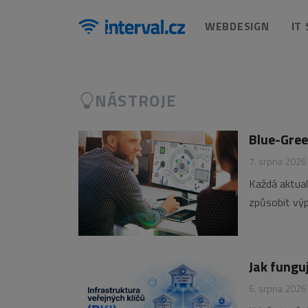
WEBDESIGN
IT
NÁSTROJE
Blue-Gree
7. srpna 2026
Každá aktual
způsobit výp
návratu ke st
Deployment, 
Jak funguj
6. srpna 2026