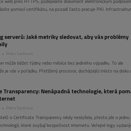
te web přes HTTPS, podepíšete dokument elektronickým podpise
ásíte pomocí certifikátu, na pozadí často pracuje PKI. Infrastruktu
íčů vytváří systém důvěry, díky kterému lze ověřit, komu určitý
ý klíč patří, a bezpečně jej používat pro šifrování,
g serverů: Jaké metriky sledovat, aby vás problémy
ily
•
Petra Sasínová
er může běžet týdny nebo měsíce bez jediného výpadku. To ale
e je vše v pořádku. Přetížený procesor, docházející místo na disku
ence sítě se často projeví dlouho předtím, než si začnou stěžovat
ávě proto patří
te Transparency: Nenápadná technologie, která po
nternet
•
Petra Sasínová
telů o Certificate Transparency nikdy neslyšela, přesto jde o jednu
technologií, které zvyšují bezpečnost internetu. Veřejné logy vydaný