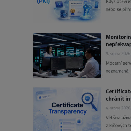
Když otevře
nebo se přihl
veřejných kl
kryptografick
Monitorin
nepřekvap
5. srpna 2026
Moderní serv
neznamená, ž
rostoucí lat
uživatelé. Pr
Certifica
chránit i
4. srpna 2026
Většina uživa
z klíčových 