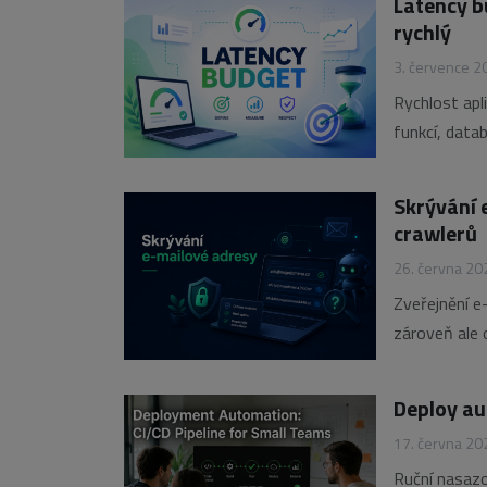
Latency b
Jak funguje
rychlý
3. července 2
Rychlost apl
funkcí, data
prodlužují o
průběžně kon
Skrývání 
crawlerů
26. června 20
Zveřejnění e
zároveň ale
kontaktů. Ja
stále více w
Deploy au
17. června 20
Ruční nasazo