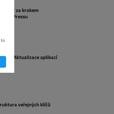
ll: Krok za krokem
 z WordPressu
Tomášek
i
 to
ent: Aktualizace aplikací
sínová
truktura veřejných klíčů