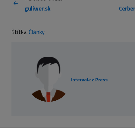
guliwer.sk
Štítky:
Články
Interval.cz Press
NEJNOVĚJŠÍ