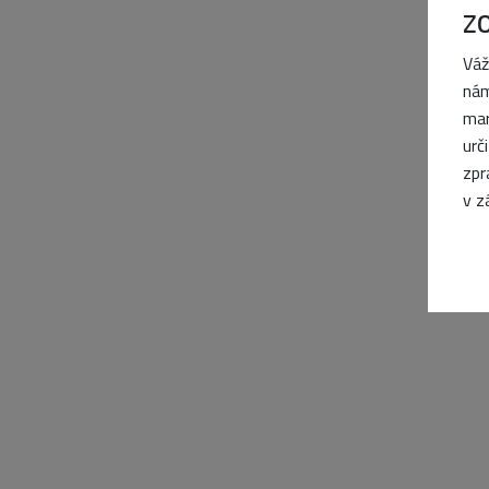
Z
Váž
nám
mar
urč
zpr
v z