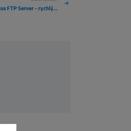
Cerberus FTP Server - rychlý a spolehlivý