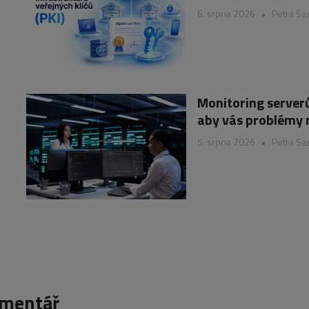
6. srpna 2026
•
Petra Sa
Monitoring serverů
aby vás problémy 
5. srpna 2026
•
Petra Sa
omentář