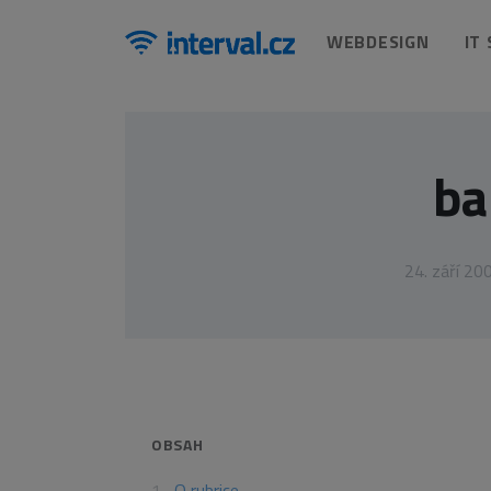
WEBDESIGN
IT
ba
24. září 20
OBSAH
O rubrice