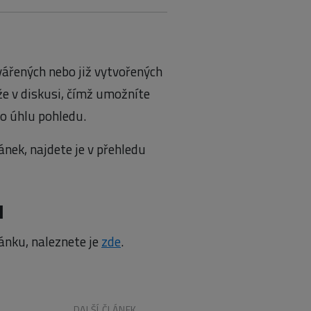
ářených nebo již vytvořených
že v diskusi, čímž umožníte
o úhlu pohledu.
ánek, najdete je v přehledu
u
ánku, naleznete je
zde
.
DALŠÍ ČLÁNEK