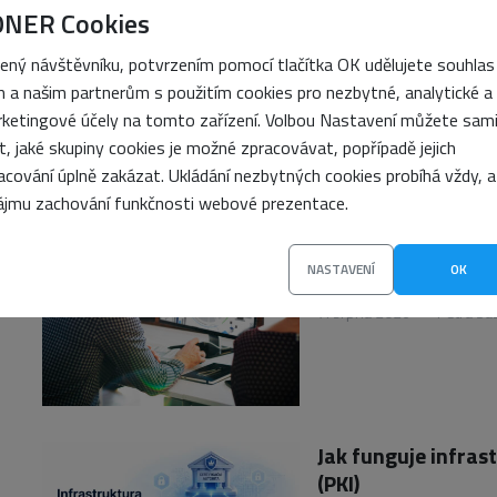
ONER Cookies
Jak vyřešit wp2she
ený návštěvníku, potvrzením pomocí tlačítka OK udělujete souhlas
k odstranění viru
 a našim partnerům s použitím cookies pro nezbytné, analytické a
7. srpna 2026
•
Vojtěch 
ketingové účely na tomto zařízení. Volbou Nastavení můžete sam
it, jaké skupiny cookies je možné zpracovávat, popřípadě jejich
acování úplně zakázat. Ukládání nezbytných cookies probíhá vždy, a
ájmu zachování funkčnosti webové prezentace.
Blue-Green Deploym
NASTAVENÍ
OK
bez výpadků
7. srpna 2026
•
Petra Sa
Jak funguje infras
(PKI)