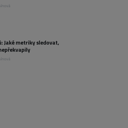
sínová
: Jaké metriky sledovat,
nepřekvapily
sínová