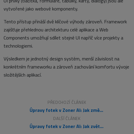
UI prvky (tlačítka, formuláře, tabulky, karty, dialogy) jsou ale
vytvořené jako webové komponenty.
Tento přístup přináší dvě klíčové výhody zároveň. Framework
zajišťuje přehlednou architekturu celé aplikace a Web
Components umožňují sdílet stejné UI napříč více projekty a
technologiemi.
Výsledkem je jednotný design systém, menší závislost na
konkrétním frameworku a zároveň zachování komfortu vývoje
složitějších aplikací.
PŘEDCHOZÍ ČLÁNEK
Úpravy fotek v Zoner AI: Jak změnit vizuální styl obrazu online zdarma
DALŠÍ ČLÁNEK
Úpravy fotek v Zoner AI: Jak zvětšit vybranou oblast a vylepšit detaily online zdarma