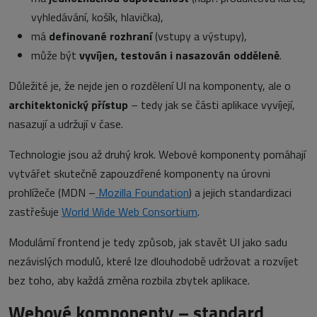
vyhledávání, košík, hlavička),
má
definované rozhraní
(vstupy a výstupy),
může být
vyvíjen, testován i nasazován odděleně
.
Důležité je, že nejde jen o rozdělení UI na komponenty, ale o
architektonický přístup
– tedy jak se části aplikace vyvíjejí,
nasazují a udržují v čase.
Technologie jsou až druhý krok. Webové komponenty pomáhají
vytvářet skutečně zapouzdřené komponenty na úrovni
prohlížeče (MDN –
Mozilla Foundation
) a jejich standardizaci
zastřešuje
World Wide Web Consortium
.
Modulární frontend je tedy způsob, jak stavět UI jako sadu
nezávislých modulů, které lze dlouhodobě udržovat a rozvíjet
bez toho, aby každá změna rozbila zbytek aplikace.
Webové komponenty – standard