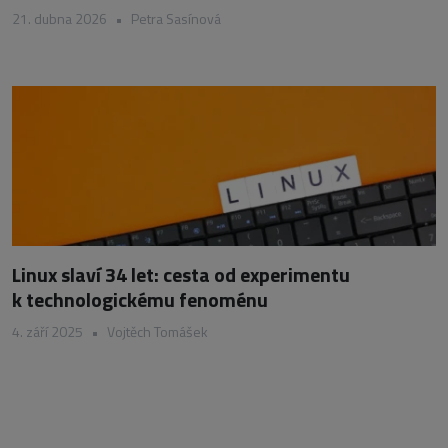
21. dubna 2026
•
Petra Sasínová
Linux slaví 34 let: cesta od experimentu
k technologickému fenoménu
4. září 2025
•
Vojtěch Tomášek