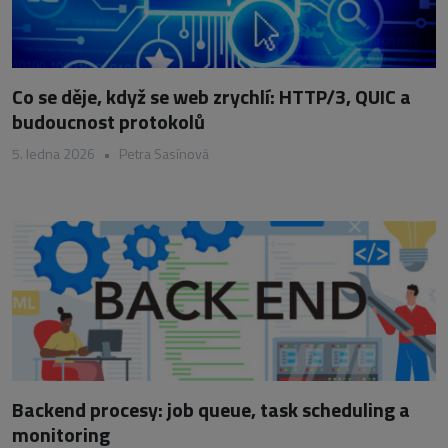
Co se děje, když se web zrychlí: HTTP/3, QUIC a
budoucnost protokolů
5. ledna 2026
•
Petra Sasínová
Backend procesy: job queue, task scheduling a
monitoring