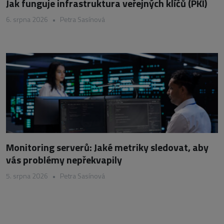
Jak funguje infrastruktura veřejných klíčů (PKI)
6. srpna 2026
•
Petra Sasínová
Monitoring serverů: Jaké metriky sledovat, aby
vás problémy nepřekvapily
5. srpna 2026
•
Petra Sasínová