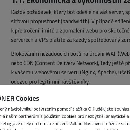
Každý požadavek, který bot odešle na váš server,
síťovou propustnost (bandwidth). V případě sdíle
k překročení limitů a zpomalení webu pro skutečné
serverech a VPS platíte za každý spotřebovaný zdro
Blokováním nežádoucích botů na úrovni WAF (Web A
nebo CDN (Content Delivery Network), tedy ještě p
k vašemu webovému serveru (Nginx, Apache), ušetří
odezvu pro legitimní návštěvníky.
1.2. Krádež duševního vlastnictví
ONER Cookies
S nástupem velkých jazykových modelů (LLM) se obj
ený návštěvníku, potvrzením pomocí tlačítka OK udělujete souhlas
 a našim partnerům s použitím cookies pro nezbytné, analytické a
AI crawlery
. Tyto boty systematicky procházejí we
ketingové účely na tomto zařízení. Volbou Nastavení můžete sam
data, aby je použily k tréninku umělé inteligence. 