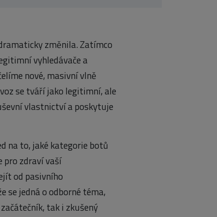
 dramaticky změnila. Zatímco
legitimní vyhledávače a
elíme nové, masivní vlně
z se tváří jako legitimní, ale
ševní vlastnictví a poskytuje
d na to, jaké kategorie botů
 pro zdraví vaší
jít od pasivního
že se jedná o odborné téma,
 začátečník, tak i zkušený