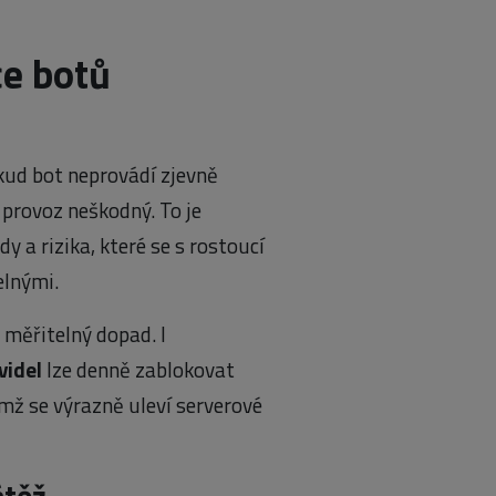
ce botů
okud bot neprovádí zjevně
o provoz neškodný. To je
y a rizika, které se s rostoucí
elnými.
 měřitelný dopad. I
videl
lze denně zablokovat
mž se výrazně uleví serverové
átěž