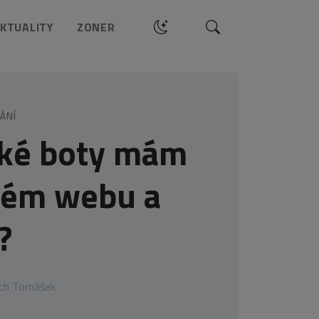
Hledat
KTUALITY
ZONER
ÁNÍ
aké boty mám
vém webu a
?
ěch Tomášek