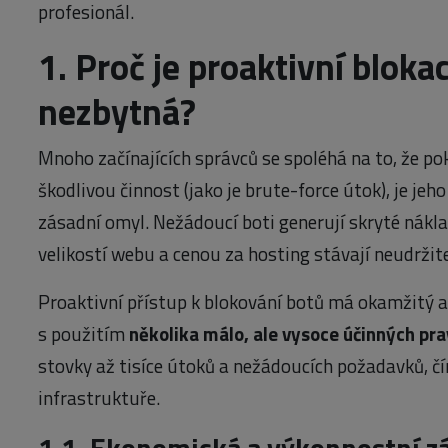
profesionál.
1. Proč je proaktivní bloka
nezbytná?
Mnoho začínajících správců se spoléhá na to, že p
škodlivou činnost (jako je brute-force útok), je jeh
zásadní omyl. Nežádoucí boti generují skryté náklad
velikostí webu a cenou za hosting stávají neudržit
Proaktivní přístup k blokování botů má okamžitý a
s použitím
několika málo, ale vysoce účinných pra
stovky až tisíce útoků a nežádoucích požadavků, čí
infrastruktuře.
1.1. Ekonomická a výkonnostní z