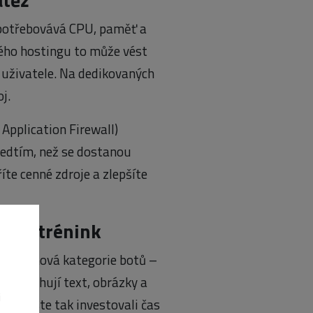
 spotřebovává CPU, paměť a
ného hostingu to může vést
 uživatele. Na dedikovaných
j.
pplication Firewall)
ředtím, než se dostanou
te cenné zdroje a zlepšíte
 a AI trénink
evila nová kategorie botů –
b a stahují text, obrázky a
i
Pokud jste tak investovali čas