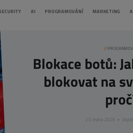
 SECURITY
AI
PROGRAMOVÁNÍ
MARKETING
A
PROGRAMOV
Blokace botů: J
blokovat na s
proč
23. ledna 2026
•
Vojt