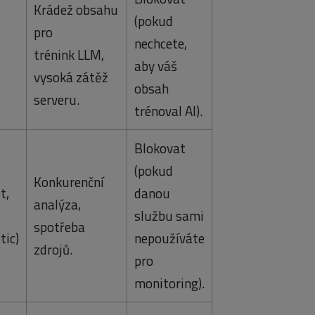
Krádež obsahu
(pokud
pro
nechcete,
trénink LLM,
aby váš
vysoká zátěž
obsah
serveru.
trénoval AI).
Blokovat
(pokud
Konkurenční
t,
danou
analýza,
službu sami
spotřeba
tic)
nepoužíváte
zdrojů.
pro
monitoring).