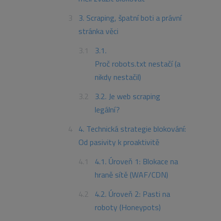
3. Scraping, špatní boti a právní
stránka věci
3.1.
Proč robots.txt nestačí (a
nikdy nestačil)
3.2. Je web scraping
legální?
4. Technická strategie blokování:
Od pasivity k proaktivitě
4.1. Úroveň 1: Blokace na
hraně sítě (WAF/CDN)
4.2. Úroveň 2: Pasti na
roboty (Honeypots)