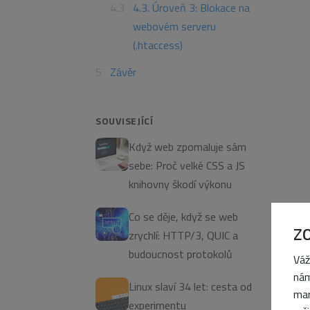
4.3. Úroveň 3: Blokace na
webovém serveru
(.htaccess)
Závěr
SOUVISEJÍCÍ
Když web zpomaluje sám
sebe: Proč velké CSS a JS
knihovny škodí výkonu
Co se děje, když se web
Z
zrychlí: HTTP/3, QUIC a
budoucnost protokolů
Váž
nám
Linux slaví 34 let: cesta od
mar
experimentu