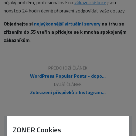
nějaký problém, profesionálové na
zákaznické lince
jsou
nonstop 24 hodin denně připraveni zodpovídat vaše dotazy.
Objednejte si
nejvýkonnější virtuální servery
na trhu se
zřízením do 55 vteřin a přidejte se k mnoha spokojeným
zákazníkům
.
PŘEDCHOZÍ ČLÁNEK
WordPress Popular Posts - doporučte návštěvníkům to nejoblíbenější
DALŠÍ ČLÁNEK
Zobrazení příspěvků z Instagramu ve Wordpressu
ZONER Cookies