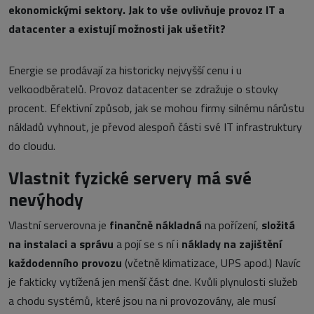
ekonomickými sektory. Jak to vše ovlivňuje provoz IT a
datacenter a existují možnosti jak ušetřit?
Energie se prodávají za historicky nejvyšší cenu i u
velkoodběratelů. Provoz datacenter se zdražuje o stovky
procent. Efektivní způsob, jak se mohou firmy silnému nárůstu
nákladů vyhnout, je převod alespoň části své IT infrastruktury
do cloudu.
Vlastnit fyzické servery má své
nevýhody
Vlastní serverovna je
finančně nákladná
na pořízení,
složitá
na instalaci a správu
a pojí se s ní i
náklady na zajištění
každodenního provozu
(včetně klimatizace, UPS apod.) Navíc
je fakticky vytížená jen menší část dne. Kvůli plynulosti služeb
a chodu systémů, které jsou na ni provozovány, ale musí