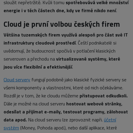
sloužit nepřetržitě. Kvůli tomu
spotřebovává velké množství
energie i v těch částech dne, kdy ve firmě nikdo není
.
Cloud je první volbou českých firem
Většina tuzemských firem využívá alespoň pro část své IT
infrastruktury cloudové prostředí
. Čeští podnikatelé si
uvědomují, že budoucnost spočívá v potlačení klasických
serveroven a přechodu na
virtualizované systémy, které
jsou více flexibilní a efektivnější
.
Cloud servery
fungují podobně jako klasické fyzické servery se
všemi komponenty a vlastnostmi, které od nich očekáváme.
Rozdíl je v tom, že ke cloudu můžeme
přistupovat odkudkoli.
Dále je možné na cloud serveru
hostovat webové stránky,
odesílat a přijímat e-maily, testovat programy, zálohovat
data apod.
Na cloud serveru lze zprovoznit napři.
účetní
systém
(Money, Pohoda apod.), nebo další aplikace, které