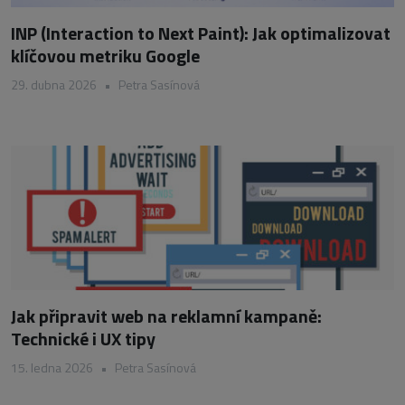
INP (Interaction to Next Paint): Jak optimalizovat
klíčovou metriku Google
29. dubna 2026
•
Petra Sasínová
Jak připravit web na reklamní kampaně:
Technické i UX tipy
15. ledna 2026
•
Petra Sasínová