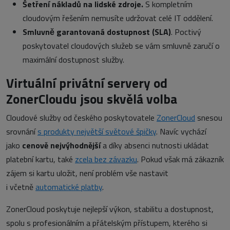
Šetření nákladů na lidské zdroje.
S kompletním
cloudovým řešením nemusíte udržovat celé IT oddělení.
Smluvně garantovaná dostupnost (SLA)
. Poctivý
poskytovatel cloudových služeb se vám smluvně zaručí o
maximální dostupnost služby.
Virtuální privátní servery od
ZonerCloudu jsou skvělá volba
Cloudové služby od českého poskytovatele
ZonerCloud
snesou
srovnání
s produkty největší světové špičky
. Navíc vychází
jako
cenově nejvýhodnější
a díky absenci nutnosti ukládat
platební kartu, také
zcela bez závazku
. Pokud však má zákazník
zájem si kartu uložit, není problém vše nastavit
i včetně
automatické platby
.
ZonerCloud poskytuje nejlepší výkon, stabilitu a dostupnost,
spolu s profesionálním a přátelským přístupem, kterého si