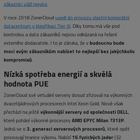
zákazníci váží nejvíce
.
V roce 2018 ZonerCloud
uvedl do provozu vlastní korporátní
datacentrum v klasifikaci Tier III
. Díky tomu má vše pod
kontrolou a data zákazníků nejsou odkázaná na řešení
externího dodavatele. I to je záruka, že v
budoucnu bude
moci svým zákazníkům nabízet to nejlepší bez jakýchkoliv
kompromisů
.
Nízká spotřeba energií a skvělá
hodnota PUE
ZonerCloud své virtuální servery dosud zřizoval na výkonných
dvacetijádrových procesorech Intel Xeon Gold. Nově však
přechází na ještě
výkonnější servery od společnosti DELL
,
které pohání výkonné procesory
AMD EPYC Milan 7313P
.
Jedná se o
3. generaci serverových procesorů
, které opět
posouvají hranice výkonu. Nabízí
16 fyzických jader
(32