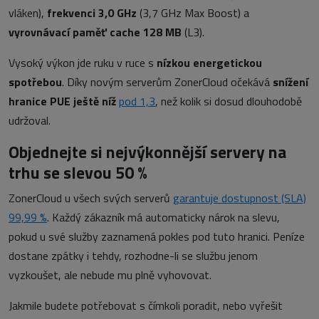
vláken),
frekvenci 3,0 GHz
(3,7 GHz Max Boost) a
vyrovnávací paměť cache 128 MB
(L3).
Vysoký výkon jde ruku v ruce s
nízkou energetickou
spotřebou
. Díky novým serverům ZonerCloud očekává
snížení
hranice PUE ještě níž
pod 1,3
, než kolik si dosud dlouhodobě
udržoval.
Objednejte si nejvýkonnější servery na
trhu se slevou 50 %
ZonerCloud u všech svých serverů
garantuje dostupnost (SLA)
99,99 %
. Každý zákazník má automaticky nárok na slevu,
pokud u své služby zaznamená pokles pod tuto hranici. Peníze
dostane zpátky i tehdy, rozhodne-li se službu jenom
vyzkoušet, ale nebude mu plně vyhovovat.
Jakmile budete potřebovat s čímkoli poradit, nebo vyřešit