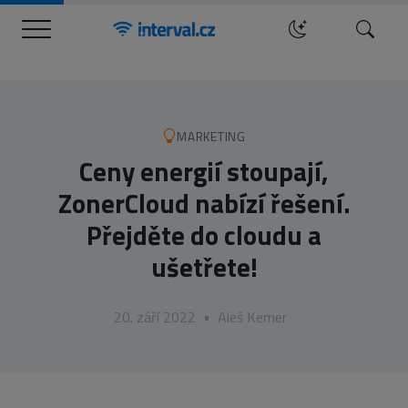
Menu
Hledat
MARKETING
Ceny energií stoupají,
ZonerCloud nabízí řešení.
Přejděte do cloudu a
ušetřete!
20. září 2022
•
Aleš Kerner