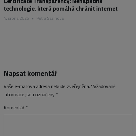
Certificate Transparency: Nenápadná
technologie, která pomáhá chránit internet
4. srpna 2026
•
Petra Sasínová
Napsat komentář
Vaše e-mailová adresa nebude zveřejněna.
Vyžadované
informace jsou označeny
*
Komentář
*