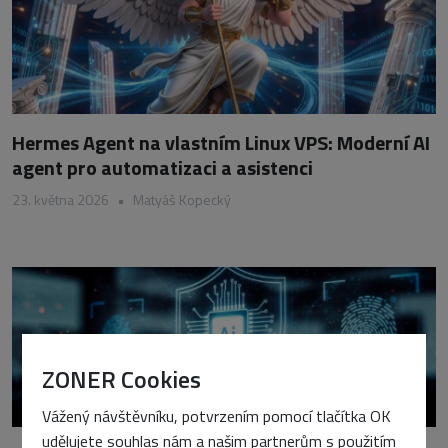
Hermes Agent na vlastním Linux VPS: Moderní AI
agent pro automatizaci a asistenci
23. května 2026
•
Matyáš Kopecký
ZONER Cookies
Vážený návštěvníku, potvrzením pomocí tlačítka OK
udělujete souhlas nám a našim partnerům s použitím