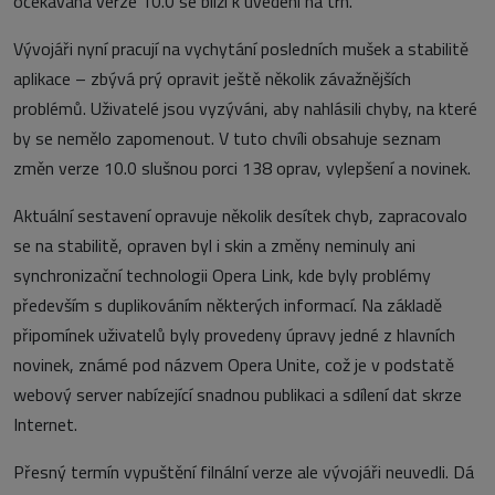
očekávaná verze 10.0 se blíží k uvedení na trh.
Vývojáři nyní pracují na vychytání posledních mušek a stabilitě
aplikace – zbývá prý opravit ještě několik závažnějších
problémů. Uživatelé jsou vyzýváni, aby nahlásili chyby, na které
by se nemělo zapomenout. V tuto chvíli obsahuje seznam
změn verze 10.0 slušnou porci 138 oprav, vylepšení a novinek.
Aktuální sestavení opravuje několik desítek chyb, zapracovalo
se na stabilitě, opraven byl i skin a změny neminuly ani
synchronizační technologii Opera Link, kde byly problémy
především s duplikováním některých informací. Na základě
připomínek uživatelů byly provedeny úpravy jedné z hlavních
novinek, známé pod názvem Opera Unite, což je v podstatě
webový server nabízející snadnou publikaci a sdílení dat skrze
Internet.
Přesný termín vypuštění filnální verze ale vývojáři neuvedli. Dá