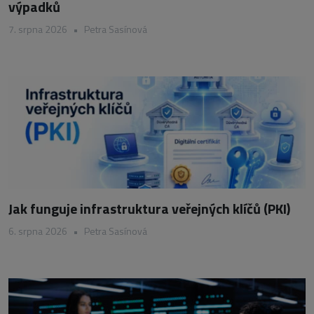
výpadků
7. srpna 2026
•
Petra Sasínová
Jak funguje infrastruktura veřejných klíčů (PKI)
6. srpna 2026
•
Petra Sasínová