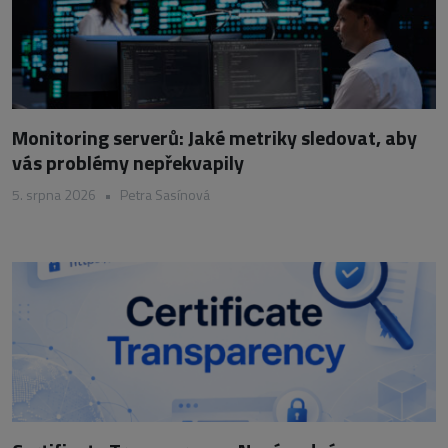
Monitoring serverů: Jaké metriky sledovat, aby
vás problémy nepřekvapily
5. srpna 2026
•
Petra Sasínová