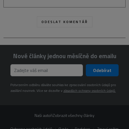
Nové články jednou měsíčně do emailu
Odebírat
Potvrzením odběru dáváte souhlas ke zpracování osobních údajů pro
zasílání novinek. Více se dozvíte v
zásadách ochrany osobních údajů.
Naši autoři
Zobrazit všechny články
Ochrana osobních údajů
O nás
Redakce
Tmavý režim