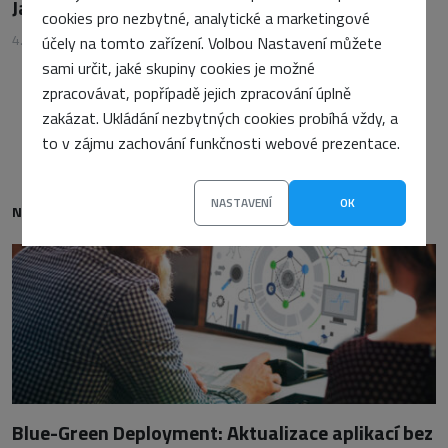
Jak chránit osobní data při používání AI nástrojů
cookies pro nezbytné, analytické a marketingové
4. prosince 2025
•
Petra Sasínová
účely na tomto zařízení. Volbou Nastavení můžete
sami určit, jaké skupiny cookies je možné
zpracovávat, popřípadě jejich zpracování úplně
zakázat. Ukládání nezbytných cookies probíhá vždy, a
to v zájmu zachování funkčnosti webové prezentace.
NASTAVENÍ
OK
NEJNOVĚJŠÍ
Blue-Green Deployment: Aktualizace aplikací bez