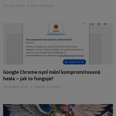
30. října 2025
•
Petra Sasínová
Google Chrome nyní mění kompromitovaná
hesla – jak to funguje?
28. května 2025
•
Vojtěch Tomášek