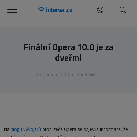
Menu
Hledat
Finální Opera 10.0 je za
dveřmi
25. června 2009
•
Karel Kilián
Na
blogu vývojářů
prohlížeče Opera se objevila informace, že