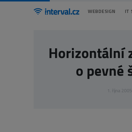
WEBDESIGN
IT
Horizontální 
o pevné š
1. října 2005