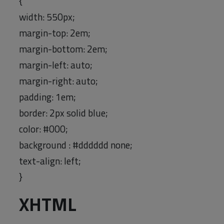
{
width: 550px;
margin-top: 2em;
margin-bottom: 2em;
margin-left: auto;
margin-right: auto;
padding: 1em;
border: 2px solid blue;
color: #000;
background : #dddddd none;
text-align: left;
}
XHTML