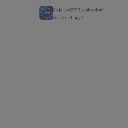
Co je to GPSR a jak ovlivní
české e‑shopy?