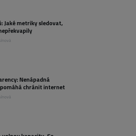
: Jaké metriky sledovat,
nepřekvapily
sínová
parency: Nenápadná
 pomáhá chránit internet
sínová
 volnou kapacitu. Se