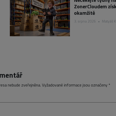
ZonerCloudem získ
okamžitě
3. srpna 2026
•
Matyáš 
omentář
resa nebude zveřejněna.
Vyžadované informace jsou označeny
*