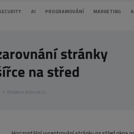
 SECURITY
AI
PROGRAMOVÁNÍ
MARKETING
A
zarovnání stránky
ířce na střed
•
Redakce Interval.cz
Horizontální vycentrování stránky na střed okna pr