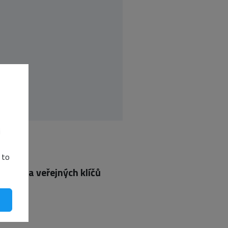
i
 to
truktura veřejných klíčů
sínová