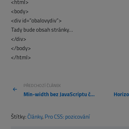
<html>
<body>
<div id=“obalovydiv“>
Tady bude obsah stránky…
</div>
</body>
</html>
PŘEDCHOZÍ ČLÁNEK
Min-width bez JavaScriptu či Expressions i pro MSIE
Štítky:
Články
,
Pro CSS: pozicování