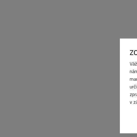
Z
Váž
nám
mar
urč
zpr
v z