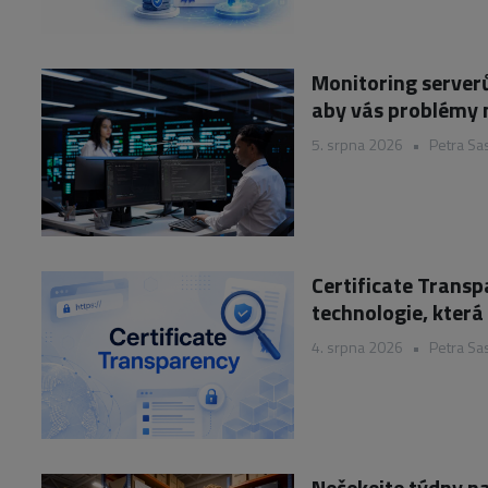
Monitoring serverů
aby vás problémy 
5. srpna 2026
•
Petra Sa
Certificate Trans
technologie, která
4. srpna 2026
•
Petra Sa
Nečekejte týdny na