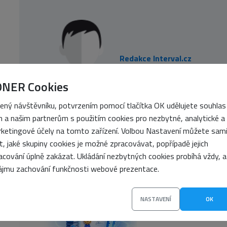
Redakce Interval.cz
ONER Cookies
ený návštěvníku, potvrzením pomocí tlačítka OK udělujete souhlas
 a našim partnerům s použitím cookies pro nezbytné, analytické a
ketingové účely na tomto zařízení. Volbou Nastavení můžete sam
it, jaké skupiny cookies je možné zpracovávat, popřípadě jejich
NEJNOVĚJŠÍ
acování úplně zakázat. Ukládání nezbytných cookies probíhá vždy, a
ájmu zachování funkčnosti webové prezentace.
Jak funguje infras
(PKI)
NASTAVENÍ
OK
6. srpna 2026
•
Petra Sa