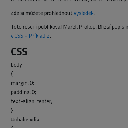
Zde si můžete prohlédnout
výsledek
.
Toto řešení publikoval Marek Prokop. Bližší popis 
v CSS – Příklad 2
.
CSS
body
{
margin: 0;
padding: 0;
text-align: center;
}
#obalovydiv