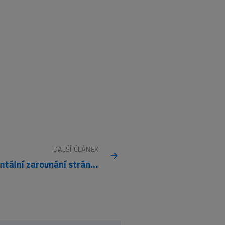
DALŠÍ ČLÁNEK
Horizontální zarovnání stránky o plovoucí šířce na střed