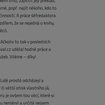
m trhu, zajistit její překlad,
orné, popř. najít někoho, kdo to
činností. A práce šéfredaktora
dílem, že se nejedná o knihy,
ci).
Ačkoliv to tak v posledních
val.cz udělal hodně práce a
užeb. Viléme – díky!
Lidé prostě odcházejí a
či větší otisk vlastního já,
u je ovšem tou věcí, které si
bu neměnil a určitě nejsem