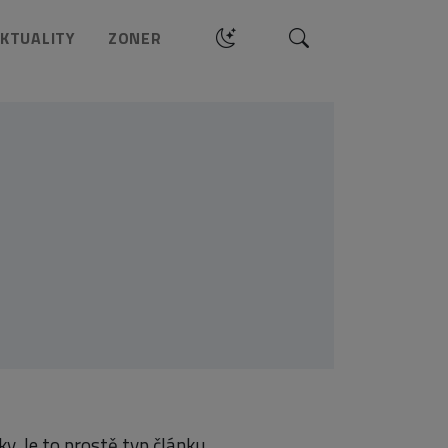
Hledat
KTUALITY
ZONER
y. Je to prostě typ článku,