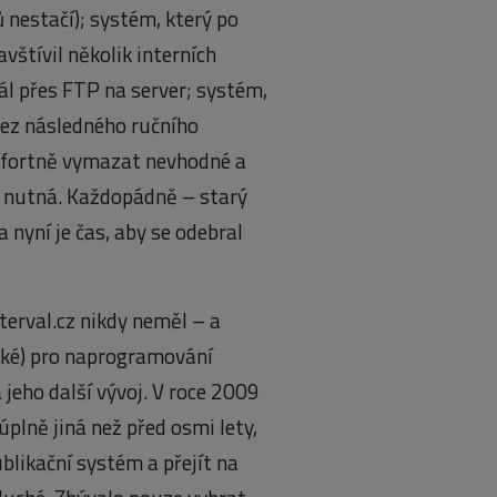
 nestačí); systém, který po
vštívil několik interních
ál přes FTP na server; systém,
bez následného ručního
mfortně vymazat nevhodné a
a nutná. Každopádně – starý
 nyní je čas, aby se odebral
nterval.cz nikdy neměl – a
dské) pro naprogramování
jeho další vývoj. V roce 2009
úplně jiná než před osmi lety,
blikační systém a přejít na