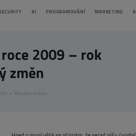
 SECURITY
AI
PROGRAMOVÁNÍ
MARKETING
A
v roce 2009 – rok
ný změn
2009
•
Miroslav Kučera
Hned v první větě se přiznám, že nerad píšu úvodník