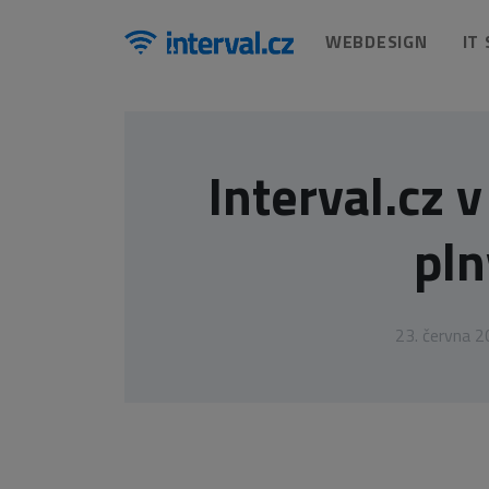
WEBDESIGN
IT
Interval.cz 
pl
23. června 