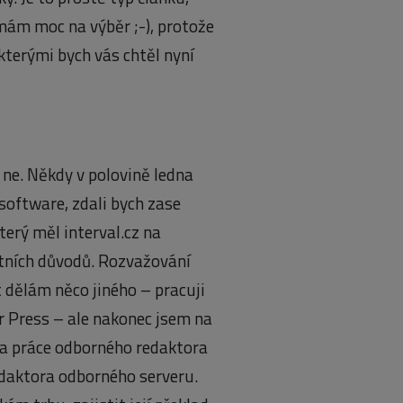
emám moc na výběr ;-), protože
kterými bych vás chtěl nyní
 ne. Někdy v polovině ledna
software, zdali bych zase
terý měl interval.cz na
otních důvodů. Rozvažování
t dělám něco jiného – pracuji
r Press – ale nakonec jsem na
a a práce odborného redaktora
edaktora odborného serveru.