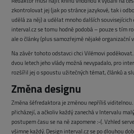
Redaktor musí najít knihu vhodnou k vydání na české
zkontrolovat jej (jak po stránce jazykové, tak i odb
udělá za něj) a udělat mnoho dalších souvisejícich 
interval.cz se tomu hodně podobá – pouze s tím roz
ale o články (plus samozřejmě nějaké organizační vě
Na závěr tohoto odstavci chci Vilémovi poděkovat. 
dvou letech jeho vlády možná nevypadalo, pro inter
rozšířil jej o spoustu užitečných témat, článků a sl
Změna designu
Změna šéfredaktora je změnou nepříliš viditelnou. 
přicházejí, a ačkoliv každý zanechá v Intervalu malý 
postupem času se na ně zapomene :-(. Vzhled server
všimne každý. Design interval.cz se po dlouhou do