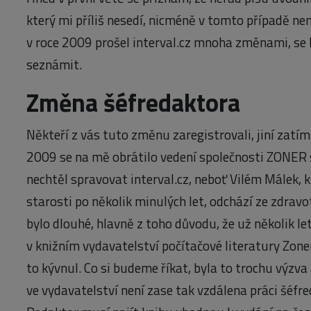
který mi příliš nesedí, nicméně v tomto případě n
v roce 2009 prošel interval.cz mnoha změnami, se 
seznámit.
Změna šéfredaktora
Někteří z vás tuto změnu zaregistrovali, jiní zatím
2009 se na mě obrátilo vedení společnosti ZONER 
nechtěl spravovat interval.cz, neboť Vilém Málek, k
starosti po několik minulých let, odchází ze zdrav
bylo dlouhé, hlavně z toho důvodu, že už několik le
v knižním vydavatelství počítačové literatury Zone
to kývnul. Co si budeme říkat, byla to trochu výzv
ve vydavatelství není zase tak vzdálena práci šéfr