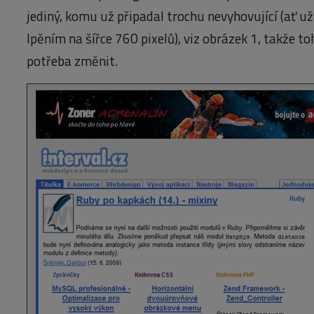
jediný, komu už připadal trochu nevyhovující (ať 
lpěním na šířce 760 pixelů), viz obrázek 1, takže to
potřeba změnit.