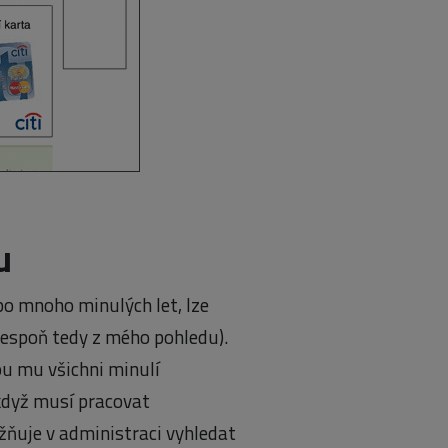
u
po mnoho minulých let, lze
alespoň tedy z mého pohledu).
ou mu všichni minulí
, když musí pracovat
ňuje v administraci vyhledat