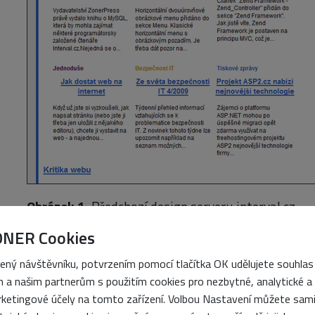
Obrázek 1.
Předchozí design serveru interval.cz.
ONER Cookies
Tvůrcem současného vzhledu jsem já a doufám, že s
předchozí. Snažil jsem se vytvořit nový design, kter
ený návštěvníku, potvrzením pomocí tlačítka OK udělujete souhlas
 a našim partnerům s použitím cookies pro nezbytné, analytické a
„vzdušnější a doufám, že se mi to podařilo, viz obr
ketingové účely na tomto zařízení. Volbou Nastavení můžete sam
diskuse, ať už se vám líbí či nikoliv. Každopádně