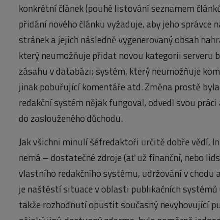
konkrétní článek (pouhé listování seznamem článků
přidání nového článku vyžaduje, aby jeho správce na
stránek a jejich následně vygenerovaný obsah nahr
který neumožňuje přidat novou kategorii serveru 
zásahu v databázi; systém, který neumožňuje ko
jinak pobuřující komentáře atd. Změna prostě byl
redakční systém nějak fungoval, odvedl svou práci a
do zaslouženého důchodu.
Jak všichni minulí šéfredaktoři určitě dobře vědí, I
nemá – dostatečné zdroje (ať už finanční, nebo li
vlastního redakčního systému, udržování v chodu a 
je naštěstí situace v oblasti publikačních systémů 
takže rozhodnutí opustit současný nevyhovující pu