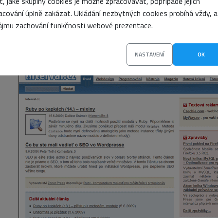
it, jaké skupiny cookies je možné zpracovávat, popřípadě jejich
nebráním.
acování úplně zakázat. Ukládání nezbytných cookies probíhá vždy, a
ájmu zachování funkčnosti webové prezentace.
NASTAVENÍ
OK