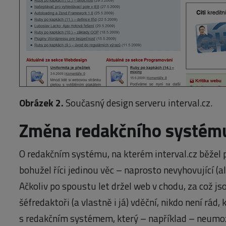
Obrázek 2.
Současný design serveru interval.cz.
Změna redakčního systém
O redakčním systému, na kterém interval.cz běžel 
bohužel říci jedinou věc – naprosto nevyhovující (
Ačkoliv po spoustu let držel web v chodu, za což js
šéfredaktoři (a vlastně i já) vděční, nikdo není rád
s redakčním systémem, který – například – neumož