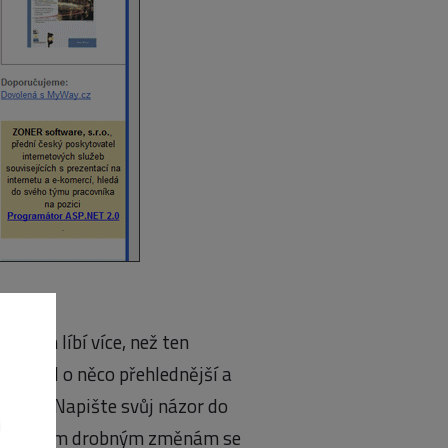
e vám líbí více, než ten
ý by byl o něco přehlednější a
ázek 2. Napište svůj názor do
i
, případným drobným změnám se