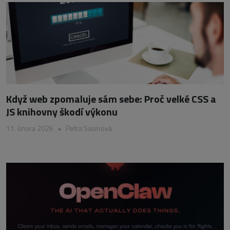
Když web zpomaluje sám sebe: Proč velké CSS a
JS knihovny škodí výkonu
11. února 2026
•
Petra Sasínová