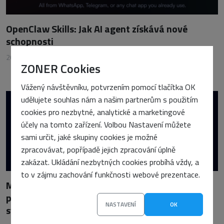
OpenClaw Skills: Jak AI agent získává nové
schopnosti
26. března 2026
•
Petra Sasínová
ZONER Cookies
Vážený návštěvníku, potvrzením pomocí tlačítka OK
udělujete souhlas nám a našim partnerům s použitím
cookies pro nezbytné, analytické a marketingové
účely na tomto zařízení. Volbou Nastavení můžete
sami určit, jaké skupiny cookies je možné
zpracovávat, popřípadě jejich zpracování úplně
zakázat. Ukládání nezbytných cookies probíhá vždy, a
to v zájmu zachování funkčnosti webové prezentace.
Model Context Protocol (MCP): Standard, který
propojuje AI s aplikacemi, daty i firemními
NASTAVENÍ
OK
systémy