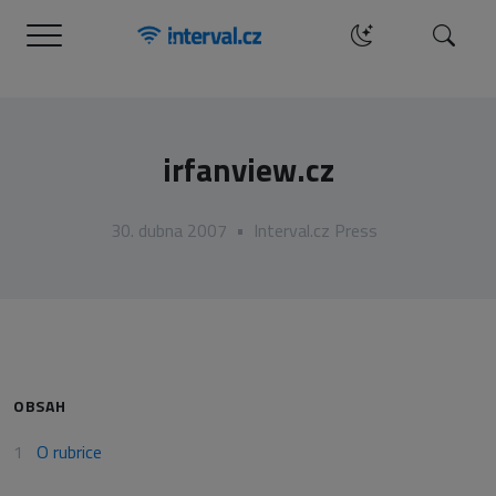
Menu
Hledat
irfanview.cz
30. dubna 2007
•
Interval.cz Press
OBSAH
O rubrice