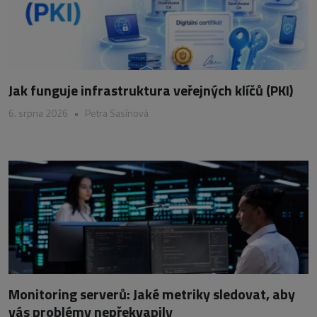
Jak funguje infrastruktura veřejných klíčů (PKI)
6. srpna 2026
•
Petra Sasínová
Monitoring serverů: Jaké metriky sledovat, aby
vás problémy nepřekvapily