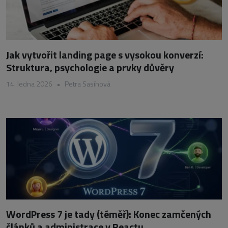
Jak vytvořit landing page s vysokou konverzí:
Struktura, psychologie a prvky důvěry
14. ledna 2026
•
Petra Sasínová
WordPress 7 je tady (téměř): Konec zamčených
článků a administrace v Reactu