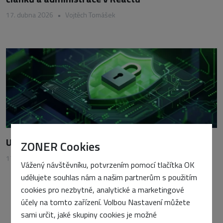
17. dubna 2026
•
Vojtěch Tomášek
Užitečné nástroje pro bezpečnost na internetu
ZONER Cookies
17. října 2024
•
Vojtěch Tomášek
Vážený návštěvníku, potvrzením pomocí tlačítka OK
udělujete souhlas nám a našim partnerům s použitím
cookies pro nezbytné, analytické a marketingové
účely na tomto zařízení. Volbou Nastavení můžete
sami určit, jaké skupiny cookies je možné