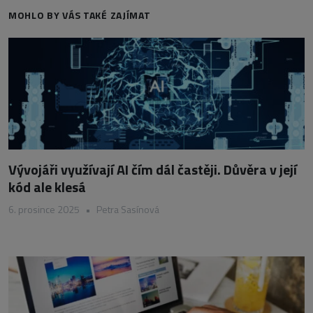
MOHLO BY VÁS TAKÉ ZAJÍMAT
Vývojáři využívají AI čím dál častěji. Důvěra v její
kód ale klesá
6. prosince 2025
•
Petra Sasínová