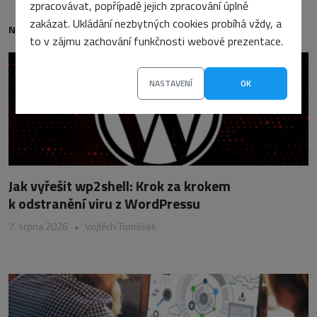
zpracovávat, popřípadě jejich zpracování úplně
zakázat. Ukládání nezbytných cookies probíhá vždy, a
NEJNOVĚJŠÍ
to v zájmu zachování funkčnosti webové prezentace.
NASTAVENÍ
OK
Jak vyřešit wp2shell: Krok za krokem
k odstranění viru z WordPressu
7. srpna 2026
•
Vojtěch Tomášek