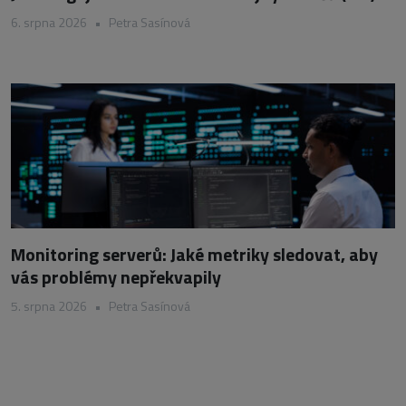
6. srpna 2026
•
Petra Sasínová
Monitoring serverů: Jaké metriky sledovat, aby
vás problémy nepřekvapily
5. srpna 2026
•
Petra Sasínová