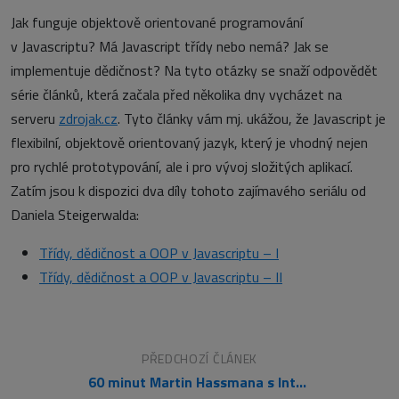
Jak funguje objektově orientované programování
v Javascriptu? Má Javascript třídy nebo nemá? Jak se
implementuje dědičnost? Na tyto otázky se snaží odpovědět
série článků, která začala před několika dny vycházet na
serveru
zdrojak.cz
. Tyto články vám mj. ukážou, že Javascript je
flexibilní, objektově orientovaný jazyk, který je vhodný nejen
pro rychlé prototypování, ale i pro vývoj složitých aplikací.
Zatím jsou k dispozici dva díly tohoto zajímavého seriálu od
Daniela Steigerwalda:
Třídy, dědičnost a OOP v Javascriptu – I
Třídy, dědičnost a OOP v Javascriptu – II
PŘEDCHOZÍ ČLÁNEK
60 minut Martin Hassmana s Internet Explorerem 9