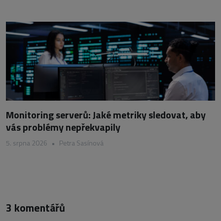
Monitoring serverů: Jaké metriky sledovat, aby
vás problémy nepřekvapily
5. srpna 2026
•
Petra Sasínová
3 komentářů