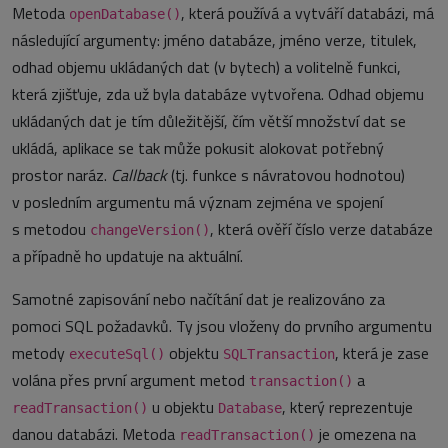
Metoda
, která používá a vytváří databázi, má
openDatabase()
následující argumenty: jméno databáze, jméno verze, titulek,
odhad objemu ukládaných dat (v bytech) a volitelně funkci,
která zjišťuje, zda už byla databáze vytvořena. Odhad objemu
ukládaných dat je tím důležitější, čím větší množství dat se
ukládá, aplikace se tak může pokusit alokovat potřebný
prostor naráz.
Callback
(tj. funkce s návratovou hodnotou)
v posledním argumentu má význam zejména ve spojení
s metodou
, která ověří číslo verze databáze
changeVersion()
a případně ho updatuje na aktuální.
Samotné zapisování nebo načítání dat je realizováno za
pomoci SQL požadavků. Ty jsou vloženy do prvního argumentu
metody
objektu
, která je zase
executeSql()
SQLTransaction
volána přes první argument metod
a
transaction()
u objektu
, který reprezentuje
readTransaction()
Database
danou databázi. Metoda
je omezena na
readTransaction()