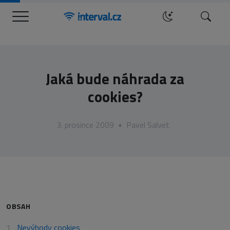
Menu
Hledat
Jaká bude náhrada za
cookies?
3. prosince 2009
•
Pavel Salvet
OBSAH
Nevýhody cookies