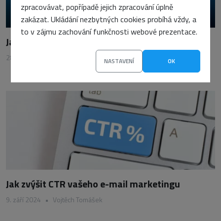
zpracovávat, popřípadě jejich zpracování úplně
zakázat. Ukládání nezbytných cookies probíhá vždy, a
to v zájmu zachování funkčnosti webové prezentace.
Jak ověřovat výstupy AI bez ztráty času
28. ledna 2026
•
Petra Sasínová
NASTAVENÍ
OK
Jak zvýšit CTR vašeho e-mail marketingu
9. září 2024
•
Vojtěch Tomášek