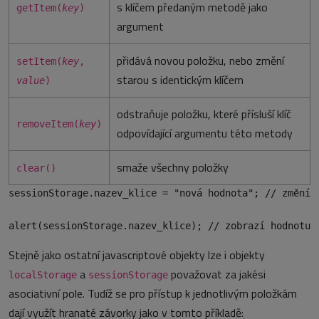
s klíčem předaným metodě jako
getItem(
key
)
argument
přidává novou položku, nebo změní
setItem(
key
,
starou s identickým klíčem
value
)
odstraňuje položku, které přísluší klíč
removeItem(
key
)
odpovídající argumentu této metody
smaže všechny položky
clear()
sessionStorage.nazev_klice = "nová hodnota"; // změní 
Stejně jako ostatní javascriptové objekty lze i objekty
a
považovat za jakési
localStorage
sessionStorage
asociativní pole. Tudíž se pro přístup k jednotlivým položkám
dají využít hranaté závorky jako v tomto příkladě: