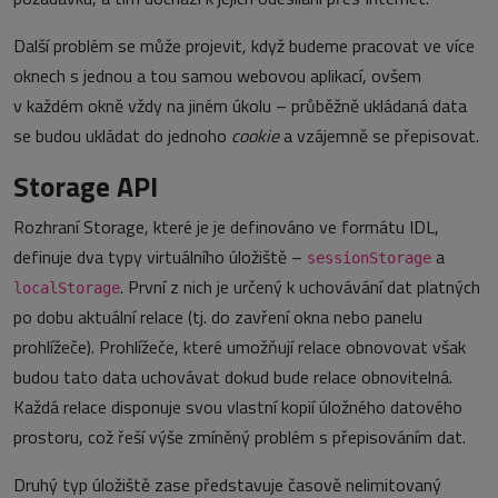
Další problém se může projevit, když budeme pracovat ve více
oknech s jednou a tou samou webovou aplikací, ovšem
v každém okně vždy na jiném úkolu – průběžně ukládaná data
se budou ukládat do jednoho
cookie
a vzájemně se přepisovat.
Storage API
Rozhraní Storage, které je je definováno ve formátu IDL,
definuje dva typy virtuálního úložiště –
a
sessionStorage
. První z nich je určený k uchovávání dat platných
localStorage
po dobu aktuální relace (tj. do zavření okna nebo panelu
prohlížeče). Prohlížeče, které umožňují relace obnovovat však
budou tato data uchovávat dokud bude relace obnovitelná.
Každá relace disponuje svou vlastní kopií úložného datového
prostoru, což řeší výše zmíněný problém s přepisováním dat.
Druhý typ úložiště zase představuje časově nelimitovaný