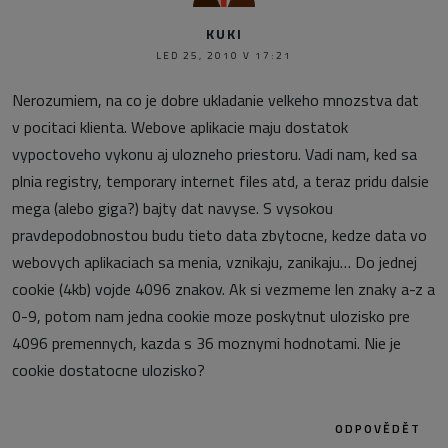
KUKI
LED 25, 2010 V 17:21
Nerozumiem, na co je dobre ukladanie velkeho mnozstva dat
v pocitaci klienta. Webove aplikacie maju dostatok
vypoctoveho vykonu aj ulozneho priestoru. Vadi nam, ked sa
plnia registry, temporary internet files atd, a teraz pridu dalsie
mega (alebo giga?) bajty dat navyse. S vysokou
pravdepodobnostou budu tieto data zbytocne, kedze data vo
webovych aplikaciach sa menia, vznikaju, zanikaju… Do jednej
cookie (4kb) vojde 4096 znakov. Ak si vezmeme len znaky a-z a
0-9, potom nam jedna cookie moze poskytnut ulozisko pre
4096 premennych, kazda s 36 moznymi hodnotami. Nie je
cookie dostatocne ulozisko?
ODPOVĚDĚT