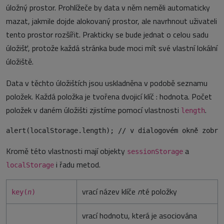
úložný prostor. Prohlížeče by data v něm neměli automaticky
mazat, jakmile dojde alokovaný prostor, ale navrhnout uživateli
tento prostor rozšířit. Prakticky se bude jednat o celou sadu
úložišť, protože každá stránka bude moci mít své vlastní lokální
úložiště.
Data v těchto úložištích jsou uskladněna v podobě seznamu
položek. Každá položka je tvořena dvojicí klíč : hodnota. Počet
položek v daném úložišti zjistíme pomocí vlastnosti
.
length
Kromě této vlastnosti mají objekty
a
sessionStorage
i řadu metod.
localStorage
vrací název klíče
n
té položky
key(
n
)
vrací hodnotu, která je asociována