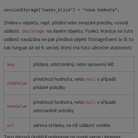
sessionStorage["nazev_klice"] = "nova hodnota";
Změna v objektu, např. přidání nebo smazání položky, vyvolá
událost
na daném objektu. Funkci, která je na tuto
onstorage
událost navázána se pak předává objekt StorageEvent (v IE to
tak funguje až od 9. verze), který má tyto užitečné vlastnosti:
přidaný, odstraněný, nebo upravený klíč
key
předchozí hodnota, nebo
v případě
null
oldValue
přidané položky
předchozí hodnota, nebo
v případě
null
newValue
odstraněné položky
adresa stránky, na níž událost vznikla
url
Tato datová úložiště podporuje od osmé verze i Internet