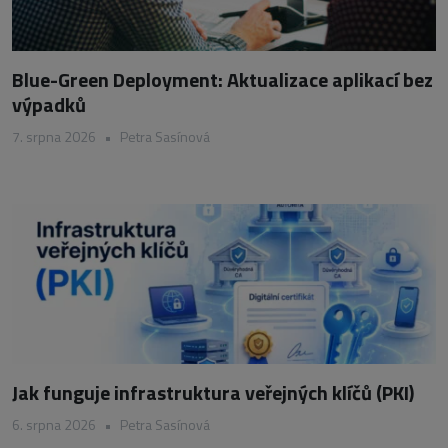
Blue-Green Deployment: Aktualizace aplikací bez
výpadků
7. srpna 2026
•
Petra Sasínová
Jak funguje infrastruktura veřejných klíčů (PKI)
6. srpna 2026
•
Petra Sasínová