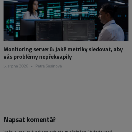
Monitoring serverů: Jaké metriky sledovat, aby
vás problémy nepřekvapily
5. srpna 2026
•
Petra Sasínová
Napsat komentář