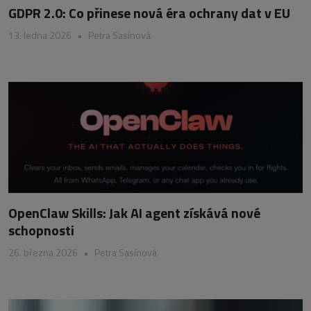
GDPR 2.0: Co přinese nová éra ochrany dat v EU
13. ledna 2026
•
Petra Sasínová
OpenClaw Skills: Jak AI agent získává nové
schopnosti
26. března 2026
•
Petra Sasínová