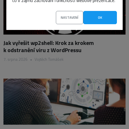
to v zájmu zachování funkčnosti webové prezentace.
NASTAVENÍ
OK
Jak vyřešit wp2shell: Krok za krokem
k odstranění viru z WordPressu
7. srpna 2026
•
Vojtěch Tomášek