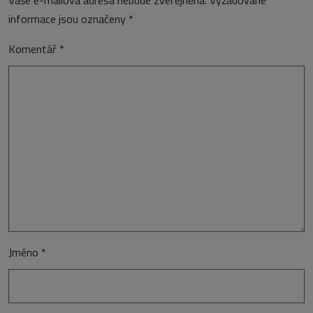
Vaše e-mailová adresa nebude zveřejněna.
Vyžadované
informace jsou označeny
*
Komentář
*
Jméno
*