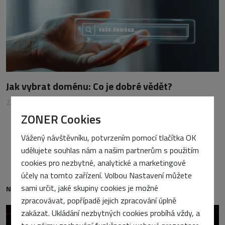
Jak vybrat doménu: Co je dobré vědět?
2. září 2024
•
Vojtěch Tomášek
ZONER Cookies
Vážený návštěvníku, potvrzením pomocí tlačítka OK
udělujete souhlas nám a našim partnerům s použitím
cookies pro nezbytné, analytické a marketingové
účely na tomto zařízení. Volbou Nastavení můžete
sami určit, jaké skupiny cookies je možné
NEJNOVĚJŠÍ
zpracovávat, popřípadě jejich zpracování úplně
zakázat. Ukládání nezbytných cookies probíhá vždy, a