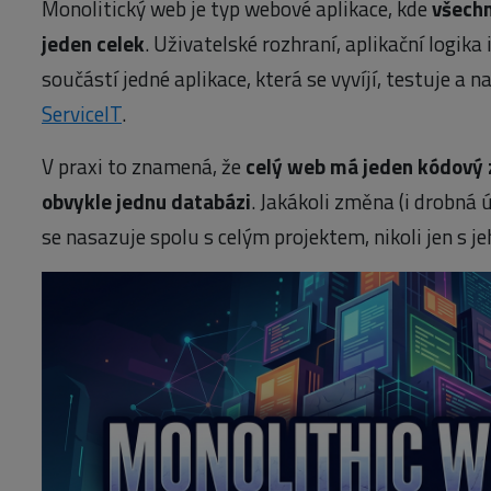
Monolitický web je typ webové aplikace, kde
všechn
jeden celek
. Uživatelské rozhraní, aplikační logika 
součástí jedné aplikace, která se vyvíjí, testuje a 
ServiceIT
.
V praxi to znamená, že
celý web má jeden kódový z
obvykle jednu databázi
. Jakákoli změna (i drobná
se nasazuje spolu s celým projektem, nikoli jen s je