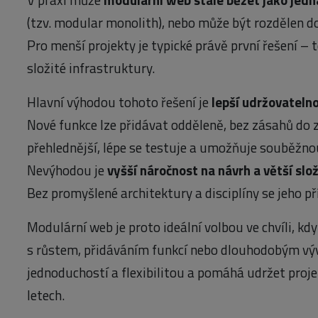
(tzv. modular monolith), nebo může být rozdělen d
Pro menší projekty je typické právě první řešení –
složité infrastruktury.
Hlavní výhodou tohoto řešení je
lepší udržovatelno
Nové funkce lze přidávat odděleně, bez zásahů do 
přehlednější, lépe se testuje a umožňuje souběžnou
Nevýhodou je
vyšší náročnost na návrh a větší slo
Bez promyšlené architektury a disciplíny se jeho pří
Modulární web je proto ideální volbou ve chvíli, kd
s růstem, přidáváním funkcí nebo dlouhodobým vý
jednoduchostí a flexibilitou a pomáhá udržet projek
letech.