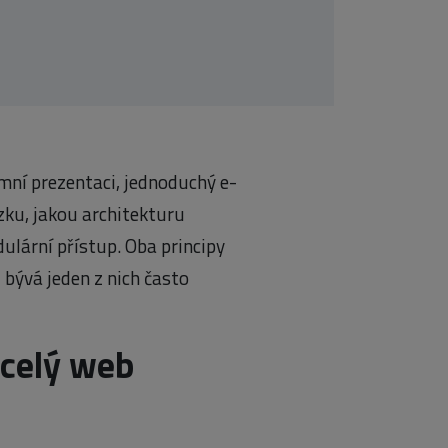
emní prezentaci, jednoduchý e-
zku, jakou architekturu
ulární přístup. Oba principy
ů bývá jeden z nich často
 celý web