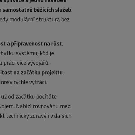
o
samostatně běžících služeb
.
 tedy modulární struktura bez
st a připravenost na růst
.
zbytku systému, kód je
 práci více vývojářů.
žitost na začátku projektu
.
nosy rychle vytrácí.
y už od začátku počítáte
vojem. Nabízí rovnováhu mezi
t technicky zdravý i v dalších