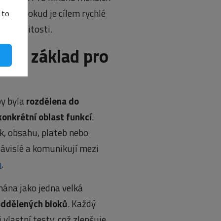
Zvlášť pokud je cílem rychlé
 to
é složitosti.
dný základ pro
by byla
rozdělena do
konkrétní oblast funkcí
.
k, obsahu, plateb nebo
závislé a komunikují mezi
m
.
mána jako jedna velká
oddělených bloků
. Každý
vlastní testy, což zlepšuje