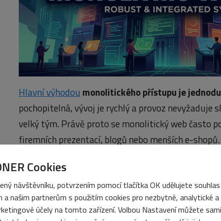
Hlavní výhodou
monolitického přístupu je jednod
pochopitelná, vývoj je rychlý a provoz nevyžaduje s
velký tým. Právě proto se monolitický web často p
firemních prezentací, blogů nebo menších e-shopů.
S růstem projektu se ale
mohou objevit limity
. Mo
ONER Cookies
časem ztrácet přehlednost a spolupráce více vývojá
ený návštěvníku, potvrzením pomocí tlačítka OK udělujete souhlas
všichni pracují na jednom společném systému.
 a našim partnerům s použitím cookies pro nezbytné, analytické a
ketingové účely na tomto zařízení. Volbou Nastavení můžete sam
Přesto monolitický web není zastaralé nebo špatn