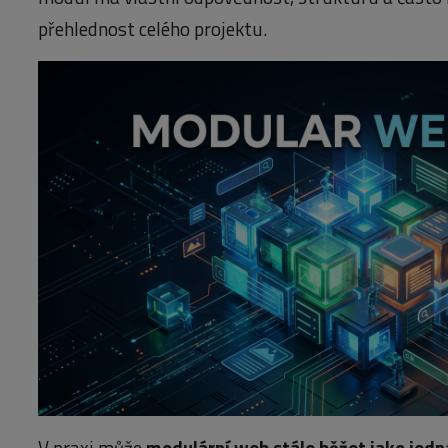
přehlednost celého projektu.
V praxi může
modulární web stále běžet jako jedn