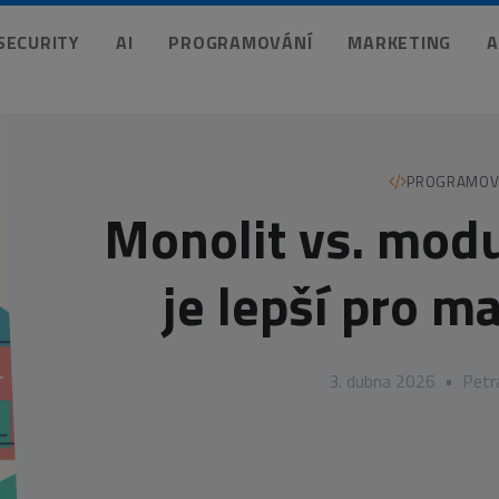
 SECURITY
AI
PROGRAMOVÁNÍ
MARKETING
A
PROGRAMOV
Monolit vs. modu
je lepší pro m
3. dubna 2026
•
Petr