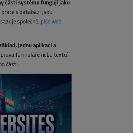
y části systému fungují jako
i práce s databází jsou
nasazuje společně,
píše web
áklad, jednu aplikaci a
 úprava formuláře nebo textu)
ho částí.