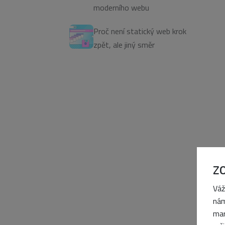
moderního webu
Proč není statický web krok
zpět, ale jiný směr
Z
Váž
nám
mar