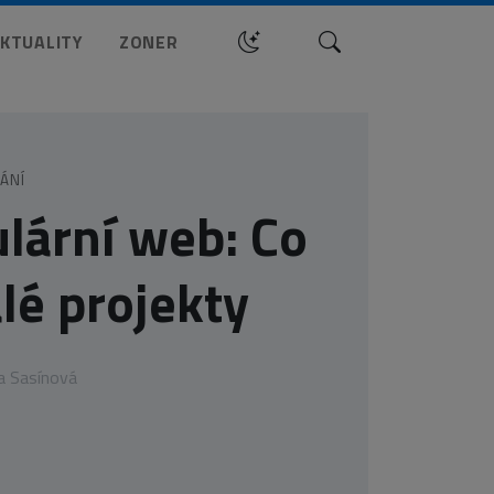
Hledat
KTUALITY
ZONER
ÁNÍ
lární web: Co
alé projekty
a Sasínová