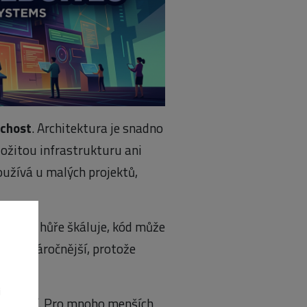
uchost
. Architektura je snadno
ložitou infrastrukturu ani
oužívá u malých projektů,
nolit se hůře škáluje, kód může
řů je náročnější, protože
i
é řešení. Pro mnoho menších