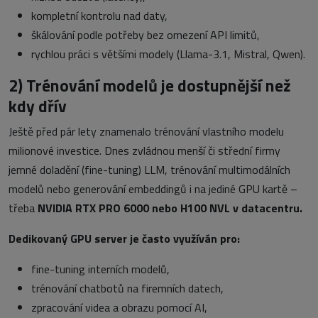
kompletní kontrolu nad daty,
škálování podle potřeby bez omezení API limitů,
rychlou práci s většími modely (Llama-3.1, Mistral, Qwen).
2)
Trénování modelů je dostupnější než
kdy dřív
Ještě před pár lety znamenalo trénování vlastního modelu
milionové investice. Dnes zvládnou menší či střední firmy
jemné doladění (fine-tuning) LLM, trénování multimodálních
modelů nebo generování embeddingů i na jediné GPU kartě –
třeba
NVIDIA RTX PRO 6000
nebo H100 NVL v datacentru.
Dedikovaný GPU server je často využíván pro:
fine-tuning interních modelů,
trénování chatbotů na firemních datech,
zpracování videa a obrazu pomocí AI,