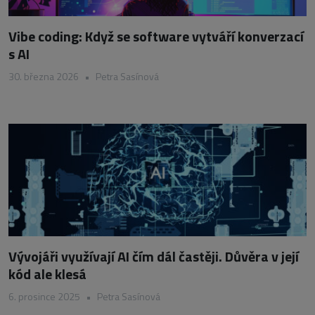
Vibe coding: Když se software vytváří konverzací
s AI
30. března 2026
•
Petra Sasínová
Vývojáři využívají AI čím dál častěji. Důvěra v její
kód ale klesá
6. prosince 2025
•
Petra Sasínová