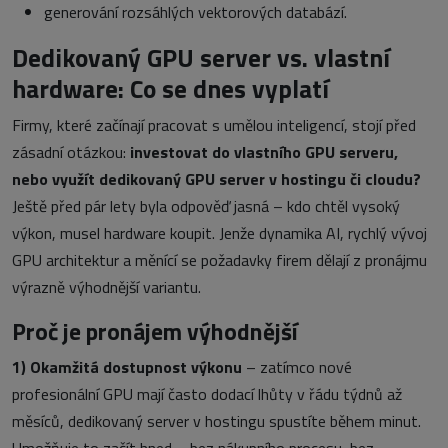
generování rozsáhlých vektorových databází.
Dedikovaný GPU server vs. vlastní
hardware: Co se dnes vyplatí
Firmy, které začínají pracovat s umělou inteligencí, stojí před
zásadní otázkou:
investovat do vlastního GPU serveru,
nebo využít dedikovaný GPU server v hostingu či cloudu?
Ještě před pár lety byla odpověď jasná – kdo chtěl vysoký
výkon, musel hardware koupit. Jenže dynamika AI, rychlý vývoj
GPU architektur a měnící se požadavky firem dělají z pronájmu
výrazně výhodnější variantu.
Proč je pronájem výhodnější
1)
Okamžitá dostupnost výkonu
–
zatímco nové
profesionální GPU mají často dodací lhůty v řádu týdnů až
měsíců, dedikovaný server v hostingu spustíte během minut.
Umožňuje to začít hned – bez nákupního procesu, bez