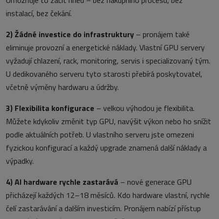
instalací, bez čekání.
2)
Žádné investice do infrastruktury
–
pronájem také
eliminuje provozní a energetické náklady. Vlastní GPU servery
vyžadují chlazení, rack, monitoring, servis i specializovaný tým.
U dedikovaného serveru tyto starosti přebírá poskytovatel,
včetně výměny hardwaru a údržby.
3)
Flexibilita konfigurace
–
velkou výhodou je flexibilita.
Můžete kdykoliv změnit typ GPU, navýšit výkon nebo ho snížit
podle aktuálních potřeb. U vlastního serveru jste omezeni
fyzickou konfigurací a každý upgrade znamená další náklady a
výpadky.
4)
AI hardware rychle zastarává
–
nové generace GPU
přicházejí každých 12–18 měsíců. Kdo hardware vlastní, rychle
čelí zastarávání a dalším investicím. Pronájem nabízí přístup