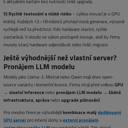
k aktuálním kartám bez nutnosti řešit upgrady.
5)
Rychlé testování a nízké riziko
– cyklus inovací je u GPU
krátký. Každých 12–18 měsíců přichází nová generace, výrazně
rychlejší než ta předchozí. Kdo hardware vlastní, rychle
zastarává. V cloudu se výkon postupně inovuje, aniž by firmy
musely starý hardware odprodávat nebo řešit migrace.
Ještě výhodnější než vlastní server?
Pronájem LLM modelu
Modely jako Llama-3, Mistral nebo Qwen mají dnes open-
source varianty i komerční licence. Firma stojí před volbou
GPU
→ vlastní inference
nebo
pronájem LLM modelu → žádná
infrastruktura, správa
nebo
upgrade plánování
.
Pro mnoho firem je výhodnější
kombinace malý
dedikovaný
GPU server
pro interní úlohy a
externí pronájem
optimalizovaného LLM
pro produkční zátěž. Tím získají