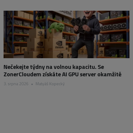
Nečekejte týdny na volnou kapacitu. Se
ZonerCloudem získáte AI GPU server okamžitě
3. srpna 2026
•
Matyáš Kopecký