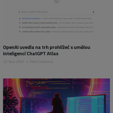
OpenAI uvedla na trh prohlížeč s umělou
inteligencí ChatGPT Atlas
22. října 2025
•
Petra Sasínová