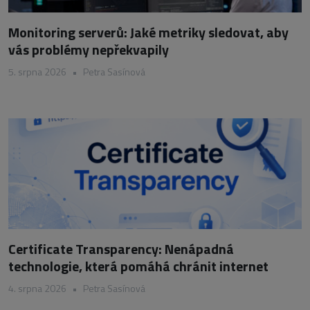
Monitoring serverů: Jaké metriky sledovat, aby
vás problémy nepřekvapily
5. srpna 2026
•
Petra Sasínová
Certificate Transparency: Nenápadná
technologie, která pomáhá chránit internet
4. srpna 2026
•
Petra Sasínová