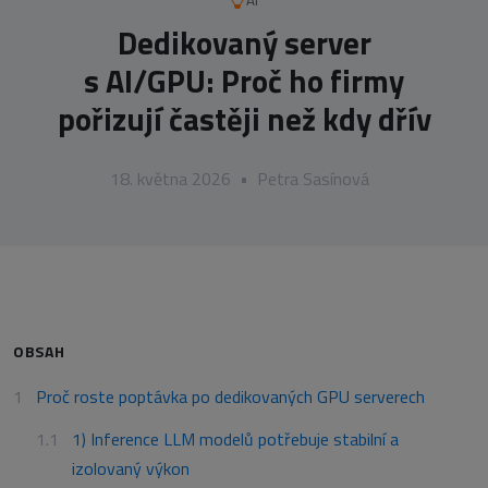
AI
Dedikovaný server
s AI/GPU: Proč ho firmy
pořizují častěji než kdy dřív
18. května 2026
•
Petra Sasínová
OBSAH
Proč roste poptávka po dedikovaných GPU serverech
1) Inference LLM modelů potřebuje stabilní a
izolovaný výkon