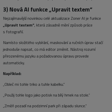
3) Nová AI funkce
„
Upravit textem
“
Nejzajímavější novinkou celé aktualizace Zoner AI je funkce
„
Upravit textem“
, která zásadně mění způsob práce
s fotografií.
Namísto složitého vybírání, maskování a ručních úprav stačí
jednoduše napsat, co má editor změnit. Nástroj rozumí
přirozenému jazyku a požadovanou úpravu provede
automaticky.
Například:
„Obleč mi tohle triko a tuhle kabelku.“
„Použij tohle logo jako potisk na bílý hrnek na stole.“
„Změň pozadí na podzimní park při západu slunce.“