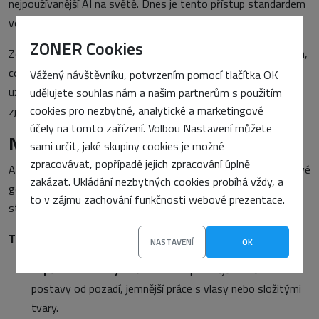
nejpoužívanější AI na světě. Dnes je tento přístup standardem
většiny editorů.
ZONER Cookies
Zoner AI ale nasadil vlastní řešení běžící na vlastních serverech,
což přináší větší kontrolu nad výkonem, kvalitou i daty
Vážený návštěvníku, potvrzením pomocí tlačítka OK
uživatelů. Upravit textem tak představuje zásadní
udělujete souhlas nám a našim partnerům s použitím
cookies pro nezbytné, analytické a marketingové
zjednodušení práce s fotografií.
účely na tomto zařízení. Volbou Nastavení můžete
Nové modely i pro starší funkce
sami určit, jaké skupiny cookies je možné
zpracovávat, popřípadě jejich zpracování úplně
Aktualizace Zoner AI se netýká jen šesti nových nástrojů. Nové
zakázat. Ukládání nezbytných cookies probíhá vždy, a
generativní a detekční modely byly nasazeny do většiny
to v zájmu zachování funkčnosti webové prezentace.
stávajících funkcí.
To v praxi znamená:
NASTAVENÍ
OK
Lepší detekci objektů a hran
– přesnější oddělení
postavy od pozadí, jemnější práce s vlasy nebo složitými
tvary.