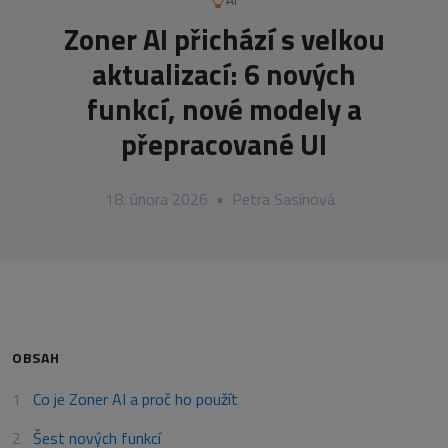
AI
Zoner AI přichází s velkou
aktualizací: 6 nových
funkcí, nové modely a
přepracované UI
18. února 2026
•
Petra Sasínová
OBSAH
Co je Zoner AI a proč ho použít
Šest nových funkcí