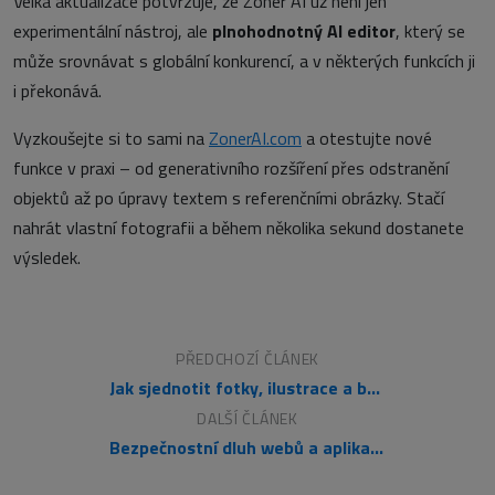
Velká aktualizace potvrzuje, že Zoner AI už není jen
experimentální nástroj, ale
plnohodnotný AI editor
, který se
může srovnávat s globální konkurencí, a v některých funkcích ji
i překonává.
Vyzkoušejte si to sami na
ZonerAI.com
a otestujte nové
funkce v praxi – od generativního rozšíření přes odstranění
objektů až po úpravy textem s referenčními obrázky. Stačí
nahrát vlastní fotografii a během několika sekund dostanete
výsledek.
PŘEDCHOZÍ ČLÁNEK
Jak sjednotit fotky, ilustrace a bannery na webu
DALŠÍ ČLÁNEK
Bezpečnostní dluh webů a aplikací: Tichý problém, který se dřív nebo později vrátí