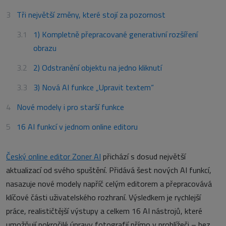
Tři největší změny, které stojí za pozornost
1) Kompletně přepracované generativní rozšíření
obrazu
2) Odstranění objektu na jedno kliknutí
3) Nová AI funkce „Upravit textem“
Nové modely i pro starší funkce
16 AI funkcí v jednom online editoru
Český online editor Zoner AI
přichází s dosud největší
aktualizací od svého spuštění. Přidává šest nových AI funkcí,
nasazuje nové modely napříč celým editorem a přepracovává
klíčové části uživatelského rozhraní. Výsledkem je rychlejší
práce, realističtější výstupy a celkem 16 AI nástrojů, které
umožňují pokročilé úpravy fotografií přímo v prohlížeči – bez