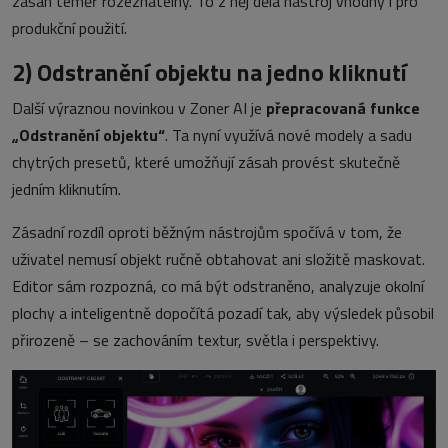
zásah téměř rozeznatelný. To z něj dělá nástroj vhodný i pro
produkční použití.
2)
Odstranění objektu na jedno kliknutí
Další výraznou novinkou v Zoner AI je
přepracovaná funkce
„
Odstranění objektu
“
. Ta nyní využívá nové modely a sadu
chytrých presetů, které umožňují zásah provést skutečně
jedním kliknutím.
Zásadní rozdíl oproti běžným nástrojům spočívá v tom, že
uživatel nemusí objekt ručně obtahovat ani složitě maskovat.
Editor sám rozpozná, co má být odstraněno, analyzuje okolní
plochy a inteligentně dopočítá pozadí tak, aby výsledek působil
přirozeně – se zachováním textur, světla i perspektivy.