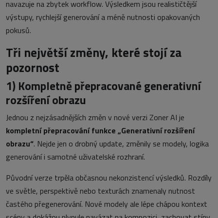
navazuje na zbytek workflow. Výsledkem jsou realističtější
výstupy, rychlejší generování a méně nutnosti opakovaných
pokusů.
Tři největší změny, které stojí za
pozornost
1)
Kompletně přepracované generativní
rozšíření obrazu
Jednou z nejzásadnějších změn v nové verzi Zoner AI je
kompletní přepracování funkce
„
Generativní rozšíření
obrazu“
. Nejde jen o drobný update, změnily se modely, logika
generování i samotné uživatelské rozhraní.
Původní verze trpěla občasnou nekonzistencí výsledků. Rozdíly
ve světle, perspektivě nebo texturách znamenaly nutnost
častého přegenerování. Nové modely ale lépe chápou kontext
scény a dokážou plynule navázat na kompozici, zachovat stíny