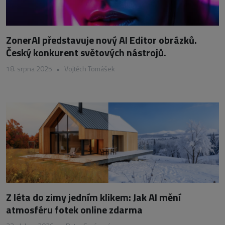
ZonerAI představuje nový AI Editor obrázků.
Český konkurent světových nástrojů.
18. srpna 2025
•
Vojtěch Tomášek
Z léta do zimy jedním klikem: Jak AI mění
atmosféru fotek online zdarma