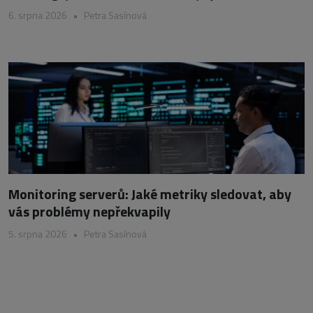
6. srpna 2026
•
Petra Sasínová
Monitoring serverů: Jaké metriky sledovat, aby
vás problémy nepřekvapily
5. srpna 2026
•
Petra Sasínová