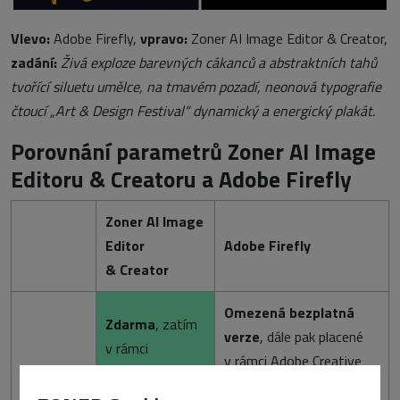
Vlevo:
Adobe Firefly,
vpravo:
Zoner AI Image Editor & Creator,
zadání:
Živá exploze barevných cákanců a abstraktních tahů
tvořící siluetu umělce, na tmavém pozadí, neonová typografie
čtoucí „Art & Design Festival“ dynamický a energický plakát.
Porovnání parametrů Zoner AI Image
Editoru & Creatoru a Adobe Firefly
Zoner AI Image
Editor
Adobe Firefly
& Creator
Omezená bezplatná
Zdarma
, zatím
verze
, dále pak placené
v rámci
v rámci Adobe Creative
Cena
webového
Cloudu (od 11,17 euro –
prohlížeče a jako