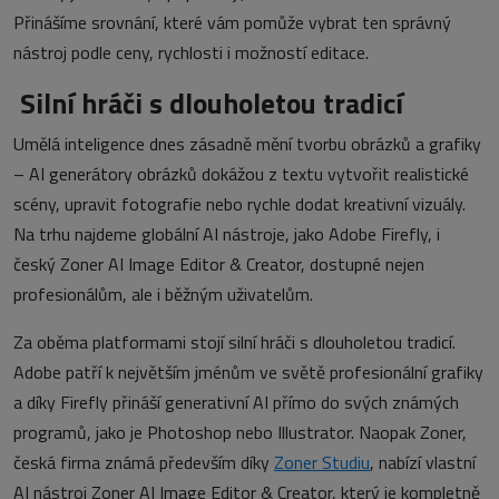
Přinášíme srovnání, které vám pomůže vybrat ten správný
nástroj podle ceny, rychlosti i možností editace.
Silní hráči s dlouholetou tradicí
Umělá inteligence dnes zásadně mění tvorbu obrázků a grafiky
– AI generátory obrázků dokážou z textu vytvořit realistické
scény, upravit fotografie nebo rychle dodat kreativní vizuály.
Na trhu najdeme globální AI nástroje, jako Adobe Firefly, i
český Zoner AI Image Editor & Creator, dostupné nejen
profesionálům, ale i běžným uživatelům.
Za oběma platformami stojí silní hráči s dlouholetou tradicí.
Adobe patří k největším jménům ve světě profesionální grafiky
a díky Firefly přináší generativní AI přímo do svých známých
programů, jako je Photoshop nebo Illustrator. Naopak Zoner,
česká firma známá především díky
Zoner Studiu
, nabízí vlastní
AI nástroj Zoner AI Image Editor & Creator, který je kompletně