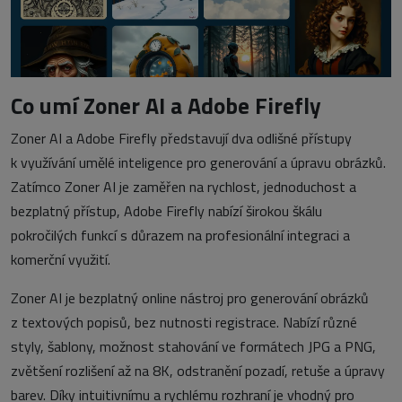
Co umí Zoner AI a Adobe Firefly
Zoner AI a Adobe Firefly představují dva odlišné přístupy
k využívání umělé inteligence pro generování a úpravu obrázků.
Zatímco Zoner AI je zaměřen na rychlost, jednoduchost a
bezplatný přístup, Adobe Firefly nabízí širokou škálu
pokročilých funkcí s důrazem na profesionální integraci a
komerční využití.
Zoner AI je bezplatný online nástroj pro generování obrázků
z textových popisů, bez nutnosti registrace. Nabízí různé
styly, šablony, možnost stahování ve formátech JPG a PNG,
zvětšení rozlišení až na 8K, odstranění pozadí, retuše a úpravy
barev. Díky intuitivnímu a rychlému rozhraní je vhodný pro