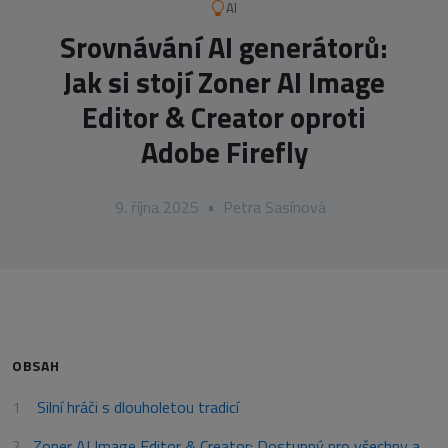
AI
Srovnávání AI generátorů:
Jak si stojí Zoner AI Image
Editor & Creator oproti
Adobe Firefly
9. října 2025
•
Petra Sasínová
OBSAH
Silní hráči s dlouholetou tradicí
Zoner AI Image Editor & Creator: Dostupný pro všechny a