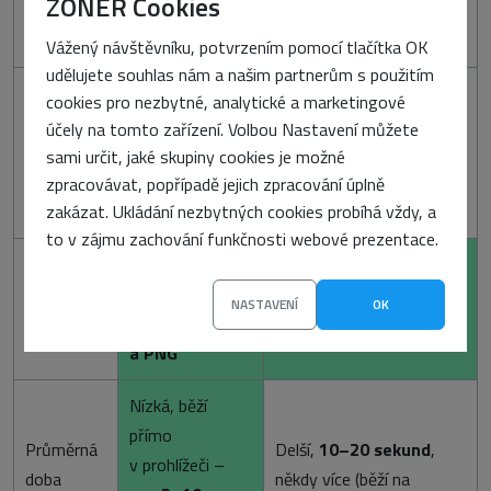
ZONER Cookies
270 korun, záleží na
aplikace
plánu)
Vážený návštěvníku, potvrzením pomocí tlačítka OK
udělujete souhlas nám a našim partnerům s použitím
Vyžaduje Adobe ID
+
cookies pro nezbytné, analytické a marketingové
předplatné, pokud chcete
účely na tomto zařízení. Volbou Nastavení můžete
Žádná, není
Omezení
více funkcí, omezené
sami určit, jaké skupiny cookies je možné
třeba účet
kredity pro generování
zpracovávat, popřípadě jejich zpracování úplně
obrázků
zakázat. Ukládání nezbytných cookies probíhá vždy, a
to v zájmu zachování funkčnosti webové prezentace.
Standardní
Formát
webové
JPG, PNG
, některé funkce
NASTAVENÍ
OK
obrázku
formáty –
JPG
i PSD (pro Photoshop)
a PNG
Nízká, běží
přímo
Průměrná
Delší,
10–20 sekund
,
v prohlížeči –
doba
někdy více (běží na