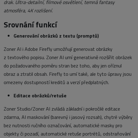
drak. Ultra-detailní, filmové osvětlení, temná fantasy
atmosféra, 4K rozlišení.
Srovnání funkcí
Generování obrázků z textu (promptů)
Zoner AI i Adobe Firefly umožňují generovat obrázky
z textového popisu. Zoner AI umí generativně rozšířit obrázek
do požadovaného poměru stran bez toho, aby jen oříznul
obraz a ztratil obsah. Firefly to umí také, ale tyto úpravy jsou
omezeny dostupností kreditů a verzí předplatných.
Editace obrázků/retuše
Zoner Studio/Zoner AI zvládá základní i pokročilé editace
zdarma, AI maskování (barevný i jasový rozsah), chytré výběry
bez nutnosti ručního označování, automatické masky pro
objekty či pozadí, automatické retuše portrétů, odstraňování