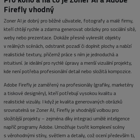
Firefly vhodný
Zoner AI je dobrý pro běžné uživatele, fotografy a malé firmy,
kteří chtějí rychle a zdarma generovat obrázky pro sociální sítě,
weby nebo prezentace. Dokáže přesně vykreslit objekty
v reálných scénách, odstranit pozadí či doplnit plochy a nabízí
realistické textury, přičemž práce s ním je jednoduchá a
intuitivní. Je ideální pro rychlé úpravy a menší vizuální projekty,
kde není potřeba profesionální detail nebo složitá kompozice.
Adobe Firefly je zaměřený na profesionály (grafiky, marketéry
a tiskové designéry), kteří potřebují vysokou kvalitu a
realistické vizuály. I když je kvalita generovaných obrázků
srovnatelná se Zoner AI, Firefly je vhodnější volbou pro
složitější projekty – zejména díky integraci umělé inteligence
napříč programy Adobe. Umožňuje tvořit komplexní scény
s věrohodnými stíny, světlem a detaily, což ocení především ti,