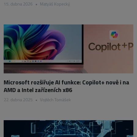
15. dubna 2026
•
Matyáš Kopecký
Microsoft rozšiřuje AI funkce: Copilot+ nově i na
AMD a Intel zařízeních x86
22. dubna 2025
•
Vojtěch Tomášek