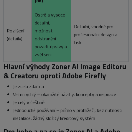
(8K)
Ostré
a vysoce
detailní,
Detailní, vhodné pro
Rozlišení
možnost
profesionální design a
(detaily)
odstranění
tisk
pozadí, úpravy a
zvětšení
Hlavní výhody Zoner AI Image Editoru
& Creatoru oproti Adobe Firefly
Je zcela zdarma
Velmi rychlý – okamžité návrhy, koncepty a inspirace
Je celý v češtině
Jednoduché používání – přímo v prohlížeči, bez nutnosti
instalace, žádný složitý kreditový systém
Pro koho a na co je Zoner AI a Adobe