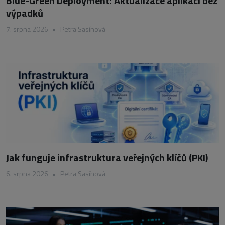
Blue-Green Deployment: Aktualizace aplikací bez
výpadků
7. srpna 2026
•
Petra Sasínová
Jak funguje infrastruktura veřejných klíčů (PKI)
6. srpna 2026
•
Petra Sasínová