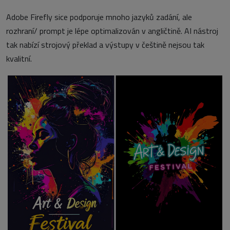
Adobe Firefly sice podporuje mnoho jazyků zadání, ale
rozhraní/ prompt je lépe optimalizován v angličtině. AI nástroj
tak nabízí strojový překlad a výstupy v češtině nejsou tak
kvalitní.