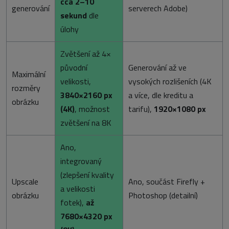
cca 2–10
generování
serverech Adobe)
sekund
dle
úlohy
Zvětšení až 4×
původní
Generování až ve
Maximální
velikosti,
vysokých rozlišeních (4K
rozměry
3840×2160 px
a více, dle kreditu a
obrázku
(4K)
, možnost
tarifu),
1920×1080 px
zvětšení na 8K
Ano,
integrovaný
(zlepšení kvality
Upscale
Ano, součást Firefly +
a velikosti
obrázku
Photoshop (detailní)
fotek),
až
7680×4320 px