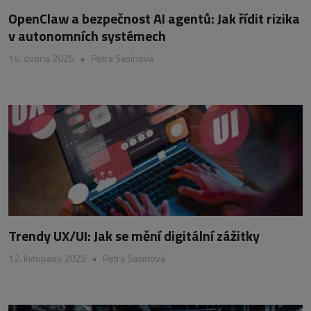
OpenClaw a bezpečnost AI agentů: Jak řídit rizika
v autonomních systémech
14. dubna 2026
•
Petra Sasínová
Trendy UX/UI: Jak se mění digitální zážitky
12. listopadu 2025
•
Petra Sasínová