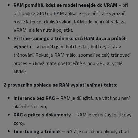
RAM pomáhá, když se model nevejde do VRAM
– při
offloadu z GPU do RAM aplikace sice běží, ale výrazně
roste latence a kolísá výkon. RAM zde není náhrada za
VRAM, ale jen nutná pojistka.
Při fine-tuningu a tréninku drží RAM data a průběh
výpočtu
– v paměti jsou batche dat, buffery a stav
trénování. Pokud je RAM málo, zpomalí se celý trénovací
proces – i když máte dostatečně silnou GPU a rychlé
NVMe.
Z provozního pohledu se RAM vyplatí vnímat takto:
inference bez RAG
– RAM je důležitá, ale většinou není
hlavním limitem,
RAG a práce s dokumenty
– RAM je velmi často klíčový
zdroj,
fine-tuning a trénink
– RAM je nutná pro plynulý chod