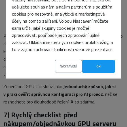
spouštíte první firemní RAG/chatbot,
udělujete souhlas nám a našim partnerům s použitím
testujete různé velikosti modelů a kvantizaci,
cookies pro nezbytné, analytické a marketingové
nebo plánujete fine-tuning, ale nevíte, jak velká VRAM a
účely na tomto zařízení. Volbou Nastavení můžete
konfigurace vám bude stačit.
sami určit, jaké skupiny cookies je možné
zpracovávat, popřípadě jejich zpracování úplně
Praktickým přínosem je, že si velmi rychle ověříte, zda vám pro
zakázat. Ukládání nezbytných cookies probíhá vždy, a
daný scénář stačí jedna GPU, nebo už potřebujete silnější
to v zájmu zachování funkčnosti webové prezentace.
konfiguraci, zároveň neinvestujete do vlastního hardware
dříve, než skutečně znáte reálnou zátěž a chování aplikace, a
celý provoz navíc běží v českém prostředí bez nutnosti řešit
NASTAVENÍ
OK
vlastní infrastrukturu a její správu.
ZonerCloud GPU tak slouží jako
jednoduchý způsob, jak si
v praxi ověřit správnou konfiguraci pro AI provoz
, než se
rozhodnete pro dlouhodobé řešení. A to zdarma.
7)
Rychlý checklist před
nákupem/objednávkou GPU serveru