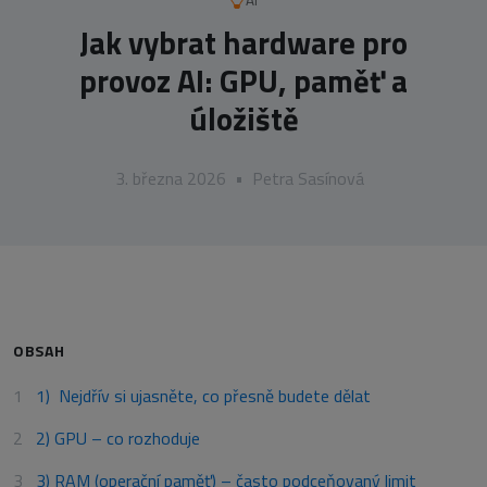
AI
Jak vybrat hardware pro
provoz AI: GPU, paměť a
úložiště
3. března 2026
•
Petra Sasínová
OBSAH
1) Nejdřív si ujasněte, co přesně budete dělat
2) GPU – co rozhoduje
3) RAM (operační paměť) – často podceňovaný limit