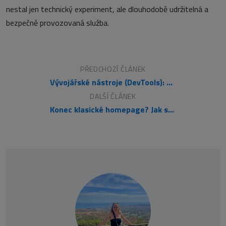
nestal jen technický experiment, ale dlouhodobě udržitelná a
bezpečně provozovaná služba.
PŘEDCHOZÍ ČLÁNEK
Vývojářské nástroje (DevTools): Praktický základ moderního webového vývoje
DALŠÍ ČLÁNEK
Konec klasické homepage? Jak se změnila její funkce