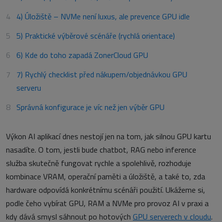
4) Úložiště – NVMe není luxus, ale prevence GPU idle
5) Praktické výběrové scénáře (rychlá orientace)
6) Kde do toho zapadá ZonerCloud GPU
7) Rychlý checklist před nákupem/objednávkou GPU
serveru
Správná konfigurace je víc než jen výběr GPU
Výkon AI aplikací dnes nestojí jen na tom, jak silnou GPU kartu
nasadíte. O tom, jestli bude chatbot, RAG nebo inference
služba skutečně fungovat rychle a spolehlivě, rozhoduje
kombinace VRAM, operační paměti a úložiště, a také to, zda
hardware odpovídá konkrétnímu scénáři použití. Ukážeme si,
podle čeho vybírat GPU, RAM a NVMe pro provoz AI v praxi a
kdy dává smysl sáhnout po hotových
GPU serverech v cloudu
.