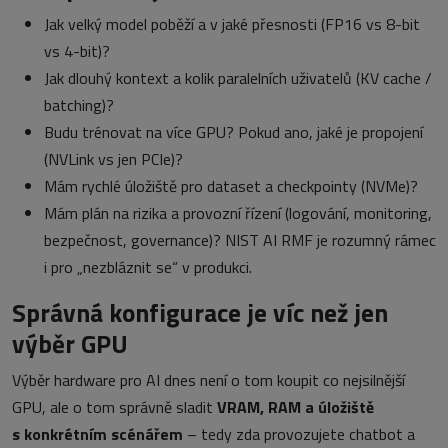
Jak velký model poběží a v jaké přesnosti (FP16 vs 8-bit
vs 4-bit)?
Jak dlouhý kontext a kolik paralelních uživatelů (KV cache /
batching)?
Budu trénovat na více GPU? Pokud ano, jaké je propojení
(NVLink vs jen PCIe)?
Mám rychlé úložiště pro dataset a checkpointy (NVMe)?
Mám plán na rizika a provozní řízení (logování, monitoring,
bezpečnost, governance)? NIST AI RMF je rozumný rámec
i pro „nezbláznit se“ v produkci.
Správná konfigurace je víc než jen
výběr GPU
Výběr hardware pro AI dnes není o tom koupit co nejsilnější
GPU, ale o tom správně sladit
VRAM, RAM a úložiště
s konkrétním scénářem
– tedy zda provozujete chatbot a