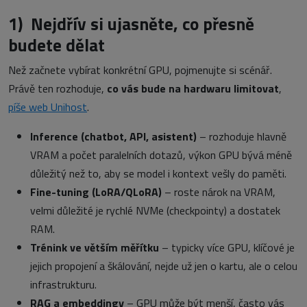
1)
Nejdřív si ujasněte, co přesně
budete dělat
Než začnete vybírat konkrétní GPU, pojmenujte si scénář.
Právě ten rozhoduje,
co vás bude na hardwaru limitovat
,
píše web Unihost
.
Inference (chatbot, API, asistent)
– rozhoduje hlavně
VRAM a počet paralelních dotazů, výkon GPU bývá méně
důležitý než to, aby se model i kontext vešly do paměti.
Fine-tuning (LoRA/QLoRA)
– roste nárok na VRAM,
velmi důležité je rychlé NVMe (checkpointy) a dostatek
RAM.
Trénink ve větším měřítku
– typicky více GPU, klíčové je
jejich propojení a škálování, nejde už jen o kartu, ale o celou
infrastrukturu.
RAG a embeddingy
– GPU může být menší, často vás