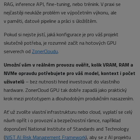
RAG, inference API, fine-tuning, nebo trénink. V praxi se
nejčastěji neukáže problém ve výpočetním výkonu, ale
v paměti, datové pipeline a práci s úložištěm.
Pokud si nejste jistí, jaká konfigurace je pro váš projekt
skutečně potřeba, je rozumné začít na hotových GPU
serverech od
ZonerCloudu
.
Umožní vám v reálném provozu ověřit, kolik VRAM, RAM a
NVMe opravdu potřebujete pro váš model, kontext i počet
uživatelů
– bez nutnosti hned investovat do vlastního
hardware. ZonerCloud GPU tak dobře zapadá jako praktický
krok mezi prototypem a dlouhodobým produkčním nasazením.
Ať už zvolíte vlastní infrastrukturu nebo cloud, vyplatí se celý
návrh opřít i o provozní a bezpečnostní rámce, například
doporučení National Institute of Standards and Technology
(
NIST AI Risk Management Framework
), aby se z AI projektu