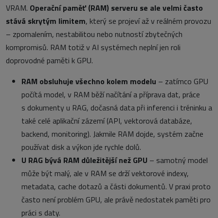
VRAM.
Operační paměť (RAM) serveru se ale velmi často
stává skrytým limitem
, který se projeví až v reálném provozu
– zpomalením, nestabilitou nebo nutností zbytečných
kompromisů. RAM totiž v AI systémech neplní jen roli
doprovodné paměti k GPU.
RAM obsluhuje všechno kolem modelu
– zatímco GPU
počítá model, v RAM běží načítání a příprava dat, práce
s dokumenty u RAG, dočasná data při inferenci i tréninku a
také celé aplikační zázemí (API, vektorová databáze,
backend, monitoring). Jakmile RAM dojde, systém začne
používat disk a výkon jde rychle dolů.
U RAG bývá RAM důležitější než GPU
– samotný model
může být malý, ale v RAM se drží vektorové indexy,
metadata, cache dotazů a části dokumentů. V praxi proto
často není problém GPU, ale právě nedostatek paměti pro
práci s daty.