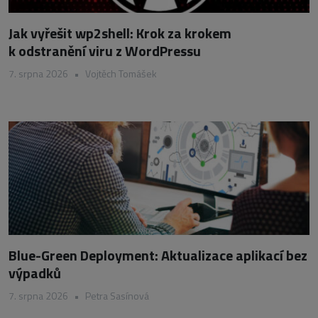
Jak vyřešit wp2shell: Krok za krokem
k odstranění viru z WordPressu
7. srpna 2026
•
Vojtěch Tomášek
Blue-Green Deployment: Aktualizace aplikací bez
výpadků
7. srpna 2026
•
Petra Sasínová