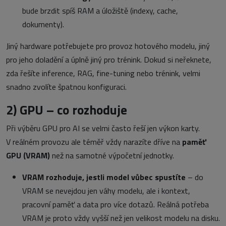
bude brzdit spíš RAM a úložiště (indexy, cache,
dokumenty).
Jiný hardware potřebujete pro provoz hotového modelu, jiný
pro jeho doladění a úplně jiný pro trénink. Dokud si neřeknete,
zda řešíte inference, RAG, fine-tuning nebo trénink, velmi
snadno zvolíte špatnou konfiguraci.
2)
GPU – co rozhoduje
Při výběru GPU pro AI se velmi často řeší jen výkon karty.
V reálném provozu ale téměř vždy narazíte dříve na
paměť
GPU (VRAM)
než na samotné výpočetní jednotky.
VRAM rozhoduje, jestli model vůbec spustíte
– do
VRAM se nevejdou jen váhy modelu, ale i kontext,
pracovní paměť a data pro více dotazů. Reálná potřeba
VRAM je proto vždy vyšší než jen velikost modelu na disku.