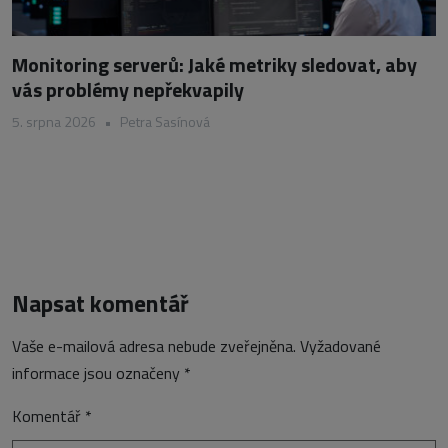
Monitoring serverů: Jaké metriky sledovat, aby
vás problémy nepřekvapily
5. srpna 2026
•
Petra Sasínová
Napsat komentář
Vaše e-mailová adresa nebude zveřejněna.
Vyžadované
informace jsou označeny
*
Komentář
*