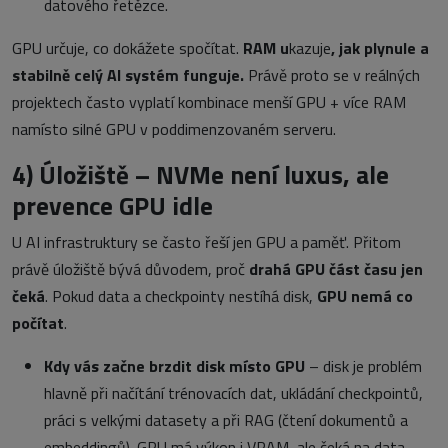
datového řetězce.
GPU určuje, co dokážete spočítat.
RAM u
kazuje
, jak plynule a
stabilně celý AI systém funguje.
Právě proto se v reálných
projektech často vyplatí kombinace menší GPU + více RAM
namísto silné GPU v poddimenzovaném serveru.
4)
Úložiště – NVMe není luxus, ale
prevence GPU idle
U AI infrastruktury se často řeší jen GPU a paměť. Přitom
právě úložiště bývá důvodem, proč
drahá GPU část času jen
čeká
. Pokud data a checkpointy nestíhá disk,
GPU nemá co
počítat
.
Kdy vás začne brzdit disk místo GPU
– disk je problém
hlavně při načítání trénovacích dat, ukládání checkpointů,
práci s velkými datasety a při RAG (čtení dokumentů a
embeddingů). GPU má výkon i VRAM, ale čeká na data.