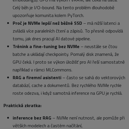
Celý běh je I/O-bound. Na tento problém dlouhodobě
upozorňuje komunita kolem PyTorch.
Proč je NVMe lepší než běžné SSD
– má nižší latenci a
zvládá více paralelních čtení a zápisů. To přesně odpovídá
tomu, jak dnes pracují AI datové pipeline.
Trénink a fine-tuning bez NVMe
– neustále se čtou
batche a ukládají checkpointy. Pomalý disk znamená, že
GPU čeká. I proto se výkon úložišť pro AI řeší samostatně
například v rámci MLCommons.
RAG a firemní asistenti
– často se sahá do vektorových
databází, cache a dokumentů. Bez rychlého NVMe rychle
roste odezva, i když samotná inference na GPU je rychlá.
Praktická zkratka:
inference bez RAG
– NVMe není nutnost, ale pomůže při
větších modelech a častém načítání,