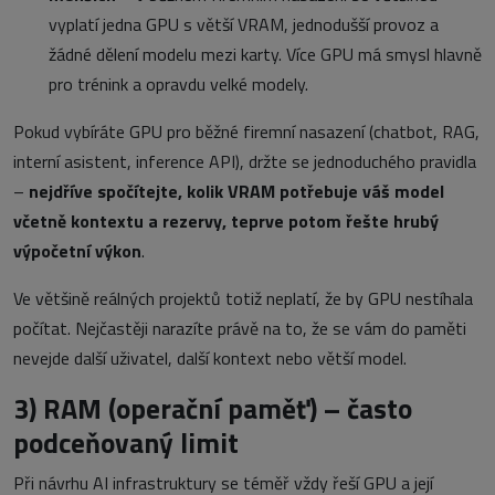
vyplatí jedna GPU s větší VRAM, jednodušší provoz a
žádné dělení modelu mezi karty. Více GPU má smysl hlavně
pro trénink a opravdu velké modely.
Pokud vybíráte GPU pro běžné firemní nasazení (chatbot, RAG,
interní asistent, inference API), držte se jednoduchého pravidla
–
nejdříve spočítejte, kolik VRAM potřebuje váš model
včetně kontextu a rezervy, teprve potom řešte hrubý
výpočetní výkon
.
Ve většině reálných projektů totiž neplatí, že by GPU nestíhala
počítat. Nejčastěji narazíte právě na to, že se vám do paměti
nevejde další uživatel, další kontext nebo větší model.
3)
RAM (operační paměť) – často
podceňovaný limit
Při návrhu AI infrastruktury se téměř vždy řeší GPU a její