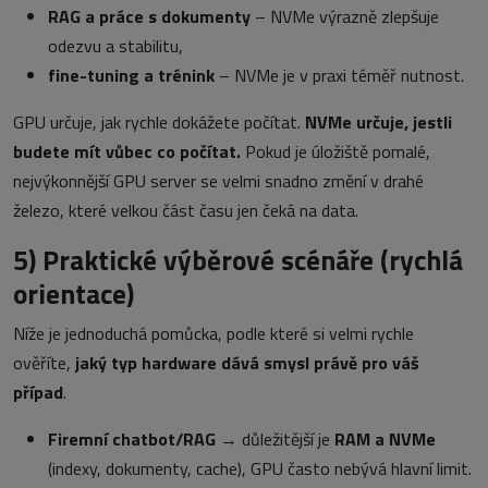
RAG a práce s dokumenty
– NVMe výrazně zlepšuje
odezvu a stabilitu,
fine-tuning a trénink
– NVMe je v praxi téměř nutnost.
GPU určuje, jak rychle dokážete počítat.
NVMe určuje, jestli
budete mít vůbec co počítat.
Pokud je úložiště pomalé,
nejvýkonnější GPU server se velmi snadno změní v drahé
železo, které velkou část času jen čeká na data.
5)
Praktické výběrové scénáře (rychlá
orientace)
Níže je jednoduchá pomůcka, podle které si velmi rychle
ověříte,
jaký typ hardware dává smysl právě pro váš
případ
.
Firemní chatbot/RAG
→ důležitější je
RAM a NVMe
(indexy, dokumenty, cache), GPU často nebývá hlavní limit.