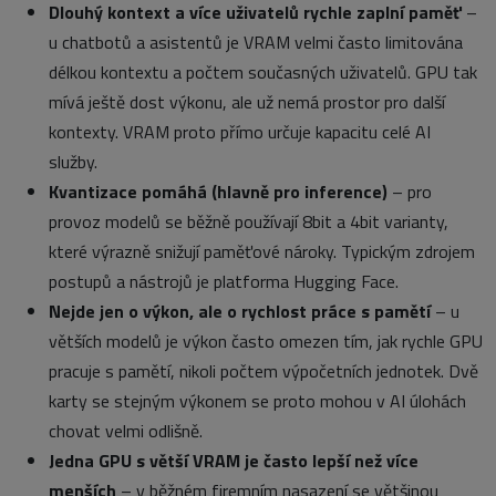
Dlouhý kontext a více uživatelů rychle zaplní paměť
–
u chatbotů a asistentů je VRAM velmi často limitována
délkou kontextu a počtem současných uživatelů. GPU tak
mívá ještě dost výkonu, ale už nemá prostor pro další
kontexty. VRAM proto přímo určuje kapacitu celé AI
služby.
Kvantizace pomáhá (hlavně pro inference)
– pro
provoz modelů se běžně používají 8bit a 4bit varianty,
které výrazně snižují paměťové nároky. Typickým zdrojem
postupů a nástrojů je platforma Hugging Face.
Nejde jen o výkon, ale o rychlost práce s pamětí
– u
větších modelů je výkon často omezen tím, jak rychle GPU
pracuje s pamětí, nikoli počtem výpočetních jednotek. Dvě
karty se stejným výkonem se proto mohou v AI úlohách
chovat velmi odlišně.
Jedna GPU s větší VRAM je často lepší než více
menších
– v běžném firemním nasazení se většinou