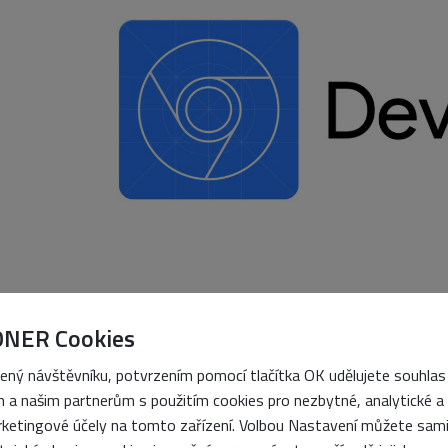
ONER Cookies
Nejde už jen o inspektor HTML a CSS. DevTools dne
nástroj
, který slouží k ladění struktury stránky a 
ený návštěvníku, potvrzením pomocí tlačítka OK udělujete souhlas
běhu JavaScriptu, analýze síťové komunikace a API
 a našim partnerům s použitím cookies pro nezbytné, analytické a
ketingové účely na tomto zařízení. Volbou Nastavení můžete sam
kontrole cache, úložišť a service workerů nebo zákl