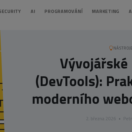
 SECURITY
AI
PROGRAMOVÁNÍ
MARKETING
A
NÁSTROJ
Vývojářské 
(DevTools): Pra
moderního webo
2. března 2026
•
Petr