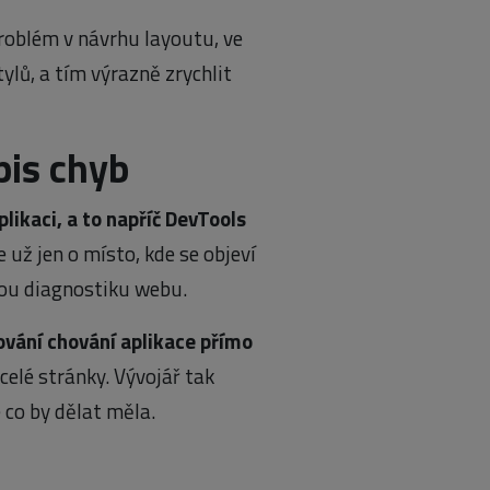
 problém v návrhu layoutu, ve
ylů, a tím výrazně zrychlit
pis chyb
plikaci, a to napříč DevTools
e už jen o místo, kde se objeví
ckou diagnostiku webu.
vání chování aplikace přímo
elé stránky. Vývojář tak
 co by dělat měla.