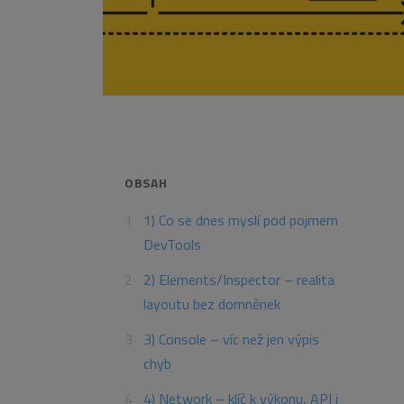
OBSAH
1) Co se dnes myslí pod pojmem
DevTools
2) Elements/Inspector – realita
layoutu bez domněnek
3) Console – víc než jen výpis
chyb
4) Network – klíč k výkonu, API i