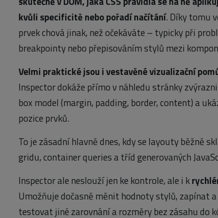
skutečně v DOM, jaká CSS pravidla se na ně aplikuj
kvůli specificitě nebo pořadí načítání
. Díky tomu ve
prvek chová jinak, než očekáváte – typicky při pro
breakpointy nebo přepisováním stylů mezi kompo
Velmi praktické jsou i vestavěné vizualizační po
Inspector dokáže přímo v náhledu stránky zvýraznit
box model (margin, padding, border, content) a uk
pozice prvků.
To je zásadní hlavně dnes, kdy se layouty běžně skl
gridu, container queries a tříd generovaných JavaS
Inspector ale neslouží jen ke kontrole, ale i k
rychl
Umožňuje dočasně měnit hodnoty stylů, zapínat a 
testovat jiné zarovnání a rozměry bez zásahu do k