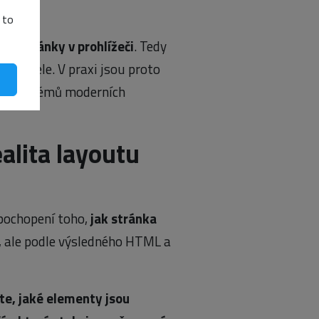
 to
ím stránky v
prohlížeči
. Tedy
uživatele. V praxi jsou proto
y i problémů moderních
alita layoutu
 pochopení toho,
jak stránka
, ale podle výsledného HTML a
te, jaké elementy jsou