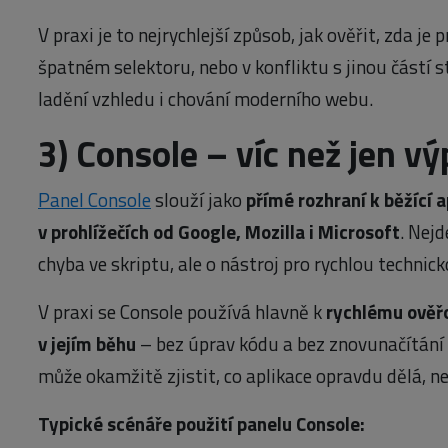
V praxi je to nejrychlejší způsob, jak ověřit, zda je
špatném selektoru, nebo v konfliktu s jinou částí st
ladění vzhledu i chování moderního webu.
3)
Console – víc než jen vý
Panel Console
slouží jako
přímé rozhraní k běžící a
v prohlížečích od Google, Mozilla i Microsoft
. Nejd
chyba ve skriptu, ale o nástroj pro rychlou techni
V praxi se Console používá hlavně k
rychlému ověřo
v jejím běhu
– bez úprav kódu a bez znovunačítání c
může okamžitě zjistit, co aplikace opravdu dělá, ne
Typické scénáře použití panelu Console: