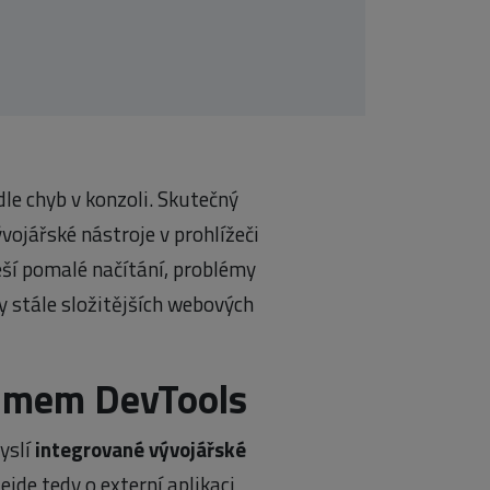
dle chyb v konzoli. Skutečný
ývojářské nástroje v prohlížeči
řeší pomalé načítání, problémy
y stále složitějších webových
ojmem DevTools
yslí
integrované vývojářské
Nejde tedy o externí aplikaci