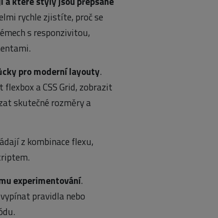
í a které styly jsou přepsané
lmi rychle zjistíte, proč se
blémech s responzivitou,
nentami.
můcky pro moderní layouty
.
 flexbox a CSS Grid, zobrazit
ázat skutečné rozměry a
ádají z kombinace flexu,
criptem.
ému experimentování
.
vypínat pravidla nebo
ódu.