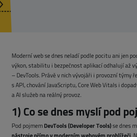
Moderní web se dnes neladí podle pocitu ani jen po
výkon, stabilitu i bezpečnost aplikací odhalují až v
– DevTools. Právě v nich vývojáři i provozní týmy 
s API, chování JavaScriptu, Core Web Vitals i dopad
a AI služeb na reálný provoz.
1)
Co se dnes myslí pod p
Pod pojmem
DevTools (Developer Tools)
se dnes m
nástroje přímo v moderním webovém prohlížeči
. 