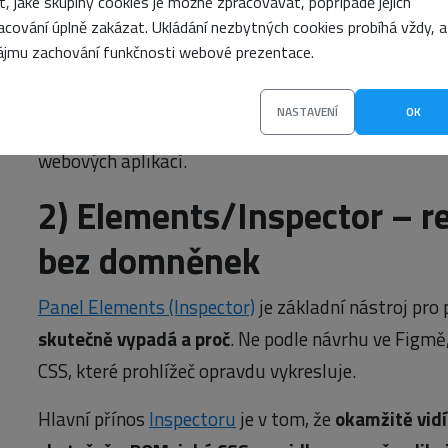
it, jaké skupiny cookies je možné zpracovávat, popřípadě jejich
kvality webu.
acování úplně zakázat. Ukládání nezbytných cookies probíhá vždy, a
ájmu zachování funkčnosti webové prezentace.
Zásadní je, že DevTools pracují nad
reálným chován
nad tím, co se skutečně stáhne, vykreslí a spustí u 
NASTAVENÍ
OK
hlavním nástrojem pro ověřování výkonu, stabilit
webových aplikací.
2)
Elements/Inspector – re
bez domněnek
Panel Elements (Inspector)
je základní nástroj pro
skutečně vypadá a proč
. Ne podle návrhu ve Figmě
CSS, které prohlížeč opravdu vykresluje.
Hlavní přínos
Inspectoru
je v tom, že
okamžitě vidí