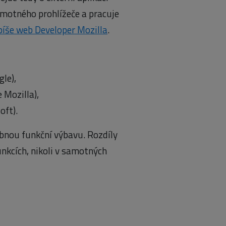
samotného prohlížeče a pracuje
píše web Developer Mozilla
.
gle),
 Mozilla),
oft).
bnou funkční výbavu. Rozdíly
unkcích, nikoli v samotných