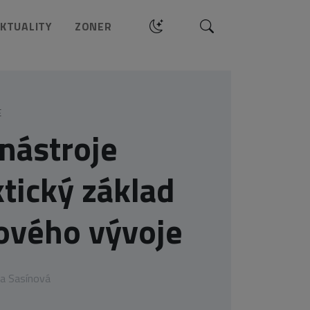
Hledat
KTUALITY
ZONER
E
nástroje
ktický základ
vého vývoje
a Sasínová